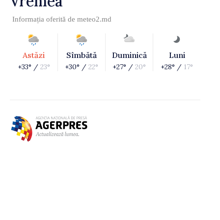
Vremea
Informația oferită de
meteo2.md
Astăzi
Sîmbătă
Duminică
Luni
+33° /
23°
+30° /
22°
+27° /
20°
+28° /
17°