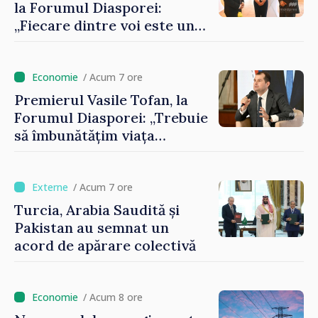
la Forumul Diasporei:
„Fiecare dintre voi este un
ambasador al țării noastre și
contribuie la promovarea
imaginii Republicii Moldova”
/ Acum 7 ore
Premierul Vasile Tofan, la
Forumul Diasporei: „Trebuie
să îmbunătățim viața
oamenilor și să repornim
motoarele economiei”
/ Acum 7 ore
Turcia, Arabia Saudită și
Pakistan au semnat un
acord de apărare colectivă
/ Acum 8 ore