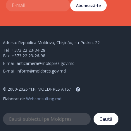
Abonează-te
Adresa: Republica Moldova, Chișinău, str.Puskin, 22
Tel.:
+373 22 23-34-28
Fax: +373 22 23-26-98
E-mail:
anticamera@moldpres.gov.md
E-mail:
inform@moldpres.gov.md
© 2000-2026 "I.P. MOLDPRES A.I.S."
?
Elaborat de
Webconsulting.md
Caută