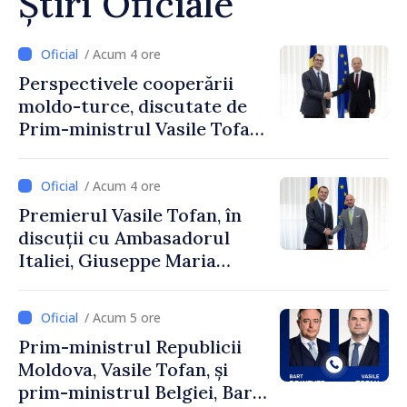
Știri Oficiale
/ Acum 4 ore
Perspectivele cooperării
moldo-turce, discutate de
Prim-ministrul Vasile Tofan
și Ambasadorul Turciei,
Uygar Mustafa Sertel
/ Acum 4 ore
Premierul Vasile Tofan, în
discuții cu Ambasadorul
Italiei, Giuseppe Maria
Perricone
/ Acum 5 ore
Prim-ministrul Republicii
Moldova, Vasile Tofan, și
prim-ministrul Belgiei, Bart