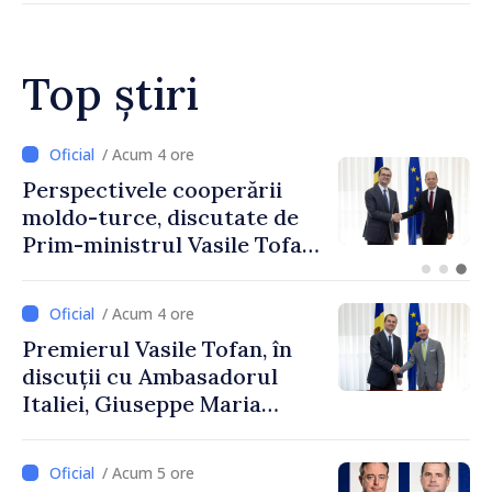
Top știri
/ Acum 1 oră
Forumul Diasporei //
Republica Moldova,
promovată în Elveția prin
turism, investiții și
exporturi
/ Acum 4 ore
Premierul Vasile Tofan, în
discuții cu Ambasadorul
Italiei, Giuseppe Maria
Perricone
/ Acum 5 ore