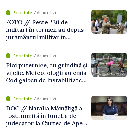
asigurării medicale
/ Acum 1 zi
FOTO // Peste 230 de
militari în termen au depus
jurământul militar în
garnizoana Chișinău
/ Acum 1 zi
Ploi puternice, cu grindină și
vijelie. Meteorologii au emis
Cod galben de instabilitate
atmosferică
/ Acum 1 zi
DOC // Natalia Mămăligă a
fost numită în funcția de
judecător la Curtea de Apel
Centru