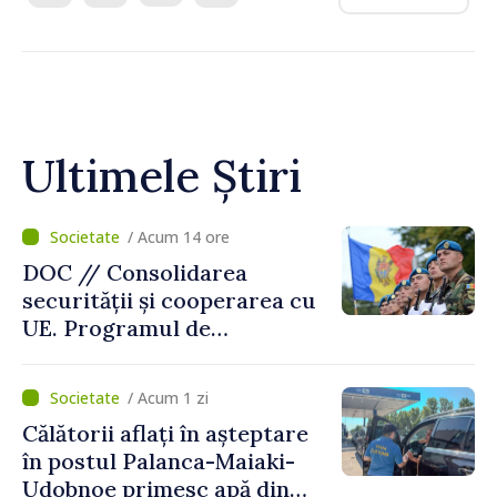
Ultimele Știri
/ Acum 14 ore
DOC // Consolidarea
securității și cooperarea cu
UE. Programul de
implementare a Strategiei
Naționale de Apărare pentru
/ Acum 1 zi
perioada 2024–2034,
Călătorii aflați în așteptare
publicat în Monitorul Oficial
în postul Palanca-Maiaki-
Udobnoe primesc apă din