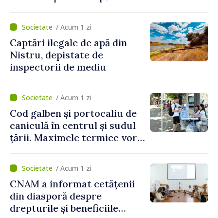
partea funcționarilor vamali
și a polițiștilor de frontieră
/ Acum 1 zi
Captări ilegale de apă din
Nistru, depistate de
inspectorii de mediu
/ Acum 1 zi
Cod galben și portocaliu de
caniculă în centrul și sudul
țării. Maximele termice vor
ajunge până la 37°C
/ Acum 1 zi
CNAM a informat cetățenii
din diasporă despre
drepturile și beneficiile