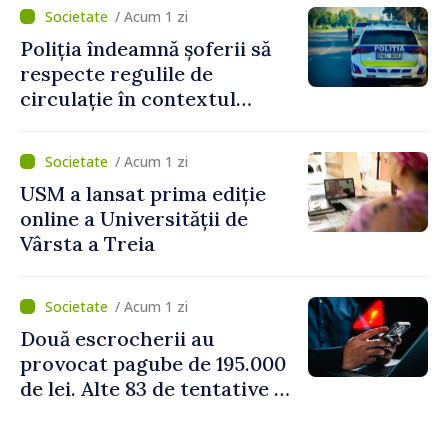
/ Acum 1 zi
Poliția îndeamnă șoferii să
respecte regulile de
circulație în contextul
intensificării traficului din
perioada concediilor
/ Acum 1 zi
USM a lansat prima ediție
online a Universității de
Vârsta a Treia
/ Acum 1 zi
Două escrocherii au
provocat pagube de 195.000
de lei. Alte 83 de tentative au
fost dejucate