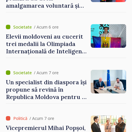
amalgamarea voluntară și
vor beneficia de fonduri
pentru investiții. Igor
Grosu: „Este important să
/ Acum 6 ore
depășim blocajele și să dăm o
Elevii moldoveni au cucerit
șansă localităților să se
trei medalii la Olimpiada
dezvolte”
Internațională de Inteligență
Artificială
/ Acum 7 ore
Un specialist din diaspora își
propune să revină în
Republica Moldova pentru a
contribui la dezvoltarea
registrului naval național
/ Acum 7 ore
Vicepremierul Mihai Popșoi,