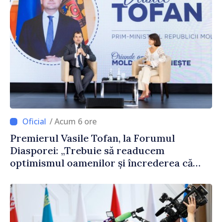
/ Acum 6 ore
Premierul Vasile Tofan, la Forumul
Diasporei: „Trebuie să readucem
optimismul oamenilor și încrederea că
Republica Moldova merge în direcția
corectă”