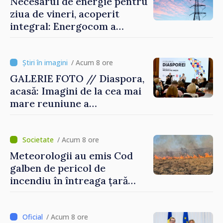
Necesarul de energie pentru
ziua de vineri, acoperit
integral: Energocom a
rezervat volumele
/ Acum 8 ore
GALERIE FOTO // Diaspora,
acasă: Imagini de la cea mai
mare reuniune a
moldovenilor de peste
hotare
/ Acum 8 ore
Meteorologii au emis Cod
galben de pericol de
incendiu în întreaga țară
până pe 14 august
/ Acum 8 ore