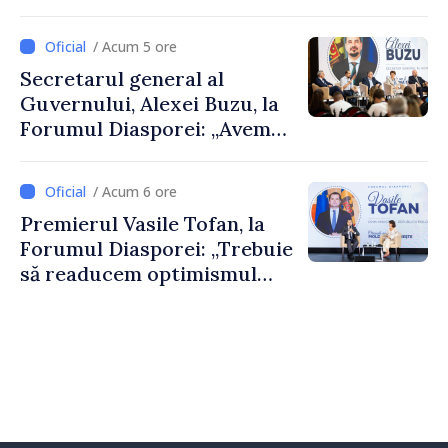
De Wever, au discutat
despre parcursul european
/ Acum 5 ore
al Republicii Moldova.
Secretarul general al
Guvernului, Alexei Buzu, la
Forumul Diasporei: „Avem
nevoie de fiecare dintre
dumneavoastră pentru a
/ Acum 6 ore
construi comunități mai
Premierul Vasile Tofan, la
puternice”
Forumul Diasporei: „Trebuie
să readucem optimismul
oamenilor și încrederea că
Republica Moldova merge în
direcția corectă”