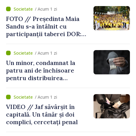
/ Acum 1 zi
FOTO // Președinta Maia
Sandu s-a întâlnit cu
participanții taberei DOR:
„Legătura lor cu țara
noastră rămâne puternică”
/ Acum 1 zi
Un minor, condamnat la
patru ani de închisoare
pentru distribuirea
drogurilor în raionul Edineț
/ Acum 1 zi
VIDEO // Jaf săvârșit în
capitală. Un tânăr și doi
complici, cercetați penal