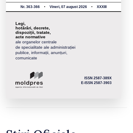
Nr. 363-366
Vineri, 07 august 2026
XXXIII
Legi,
hotărâri, decrete,
dispoziții, tratate,
acte normative
ale organelor centrale
de specialitate ale administrației
publice, informații, anunțuri,
comunicate
ISSN 2587-389X
E-ISSN 2587-3903