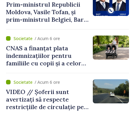
Prim-ministrul Republicii
Moldova, Vasile Tofan, și
prim-ministrul Belgiei, Bart
De Wever, au discutat
despre parcursul european
/ Acum 6 ore
al Republicii Moldova.
CNAS a finanțat plata
indemnizațiilor pentru
familiile cu copii și a celor
pentru incapacitate
temporară de muncă
/ Acum 6 ore
VIDEO // Șoferii sunt
avertizați să respecte
restricțiile de circulație pe
drumul R3, unde se
desfășoară lucrări de
reparație