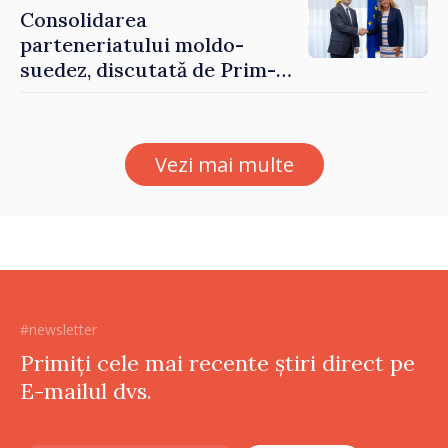
Consolidarea
parteneriatului moldo-
suedez, discutată de Prim-
ministrul Vasile Tofan și
Ambasadoarea Suediei,
Petra Lärke
Vezi mai multe
#newsletter
Primiți cele mai recente știri direct pe
E-mailul dvs.