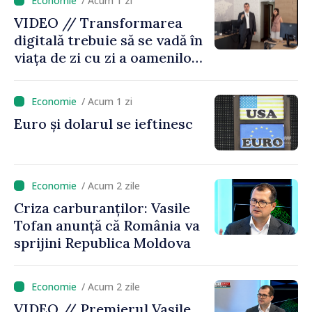
/ Acum 1 zi
VIDEO // Transformarea
digitală trebuie să se vadă în
viața de zi cu zi a oamenilor
și în modul în care
funcționează economia:
/ Acum 1 zi
premierul Vasile Tofan, în
Euro și dolarul se ieftinesc
vizită la AGE
/ Acum 2 zile
Criza carburanților: Vasile
Tofan anunță că România va
sprijini Republica Moldova
/ Acum 2 zile
VIDEO // Premierul Vasile