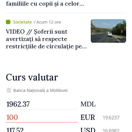
familiile cu copii și a celor
pentru incapacitate
temporară de muncă
/ Acum 12 ore
VIDEO // Șoferii sunt
avertizați să respecte
restricțiile de circulație pe
drumul R3, unde se
desfășoară lucrări de
reparație
Curs valutar
Banca Națională a Moldovei
MDL
EUR
19.6237
USD
16.6982