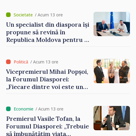
Artificială
/ Acum 13 ore
Un specialist din diaspora își
propune să revină în
Republica Moldova pentru a
contribui la dezvoltarea
registrului naval național
/ Acum 13 ore
Vicepremierul Mihai Popșoi,
la Forumul Diasporei:
„Fiecare dintre voi este un
ambasador al țării noastre și
contribuie la promovarea
imaginii Republicii Moldova”
/ Acum 13 ore
Premierul Vasile Tofan, la
Forumul Diasporei: „Trebuie
să îmbunătățim viața