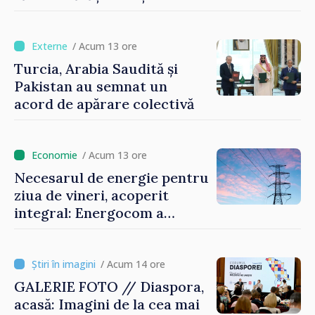
oamenilor și să repornim
motoarele economiei”
/ Acum 13 ore
Turcia, Arabia Saudită și
Pakistan au semnat un
acord de apărare colectivă
/ Acum 13 ore
Necesarul de energie pentru
ziua de vineri, acoperit
integral: Energocom a
rezervat volumele
/ Acum 14 ore
GALERIE FOTO // Diaspora,
acasă: Imagini de la cea mai