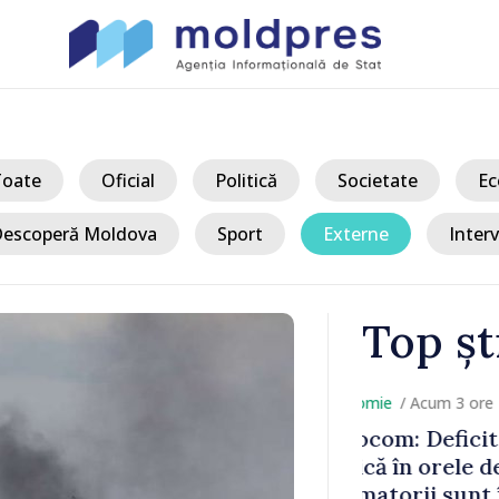
Toate
Oficial
Politică
Societate
Ec
escoperă Moldova
Sport
Externe
Interv
Top șt
/ Acum 
nergie
Prim-ministr
;
discutat cu 
mnați să
Rumen Rade