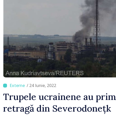
economisească
/ 24 Iunie, 2022
Trupele ucrainene au primi
retragă din Severodonețk