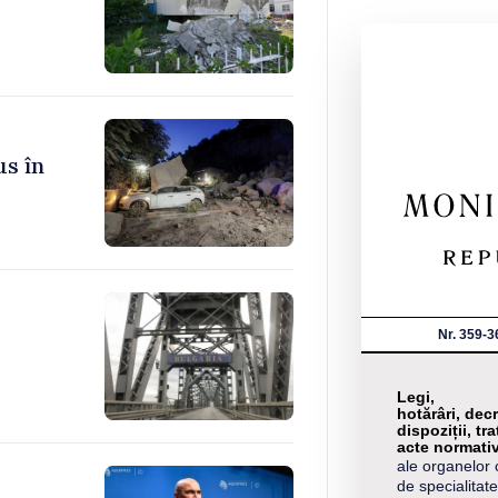
us în
Nr. 359-3
Legi,
hotărâri, decr
dispoziții, tra
acte normati
ale organelor 
de specialitate