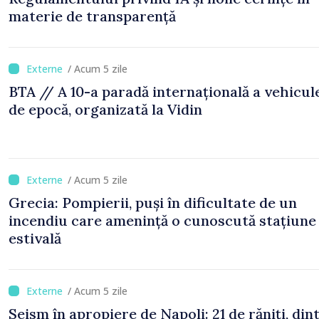
materie de transparență
/ Acum 5 zile
BTA // A 10-a paradă internațională a vehicul
de epocă, organizată la Vidin
/ Acum 5 zile
Grecia: Pompierii, puși în dificultate de un
incendiu care amenință o cunoscută stațiune
estivală
/ Acum 5 zile
Seism în apropiere de Napoli: 21 de răniți, din