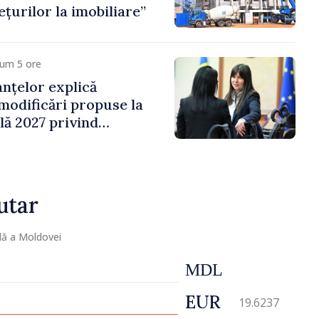
țurilor la imobiliare”
cum 5 ore
anțelor explică
 modificări propuse la
ală 2027 privind
 venit
utar
lă a Moldovei
MDL
EUR
19.6237