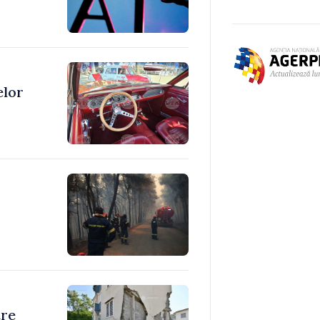
elor
tre