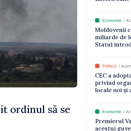
/ A
Moldovenii c
miliarde de l
Statul intro
va aduce pes
lei la buget
/ Acum
CEC a adopta
privind orga
locale noi ș
local în satu
Anenii Noi
t ordinul să se
/ A
Premierul Va
acestui guve