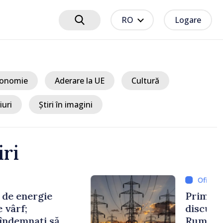
RO
Logare
onomie
Aderare la UE
Cultură
iuri
Știri în imagini
iri
5 ore
ul Vasile Tofan a
omologul său bulgar,
v