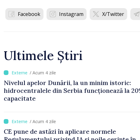
Facebook
Instagram
X/Twitter
Ultimele Știri
/ Acum 4 zile
Nivelul apelor Dunării, la un minim istoric:
hidrocentralele din Serbia funcționează la 20
capacitate
/ Acum 4 zile
CE pune de astăzi în aplicare normele
Regulamentului privind IA și noile cerințe în