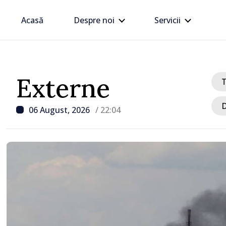
Acasă
Despre noi
Servicii
Externe
D
06 August, 2026
/ 22:04
/ Acum 3 ore
Energocom: Deficit de e
electrică în orele de vârf
consumatorii sunt înde