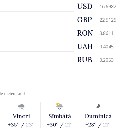
USD
16.6982
GBP
22.5125
RON
3.8611
UAH
0.4045
RUB
0.2053
 de
meteo2.md
Vineri
Sîmbătă
Duminică
+35° /
23°
+30° /
21°
+28° /
21°