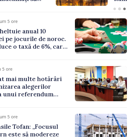
cum 5 ore
heltuie anual 10
ei pe jocurile de noroc.
duce o taxă de 6%, care
te 500 de milioane de
 5 ore
t mai multe hotărâri
nizarea alegerilor
i a unui referendum
l Delacău, raionul
cum 5 ore
sile Tofan: „Focusul
rn este să modereze