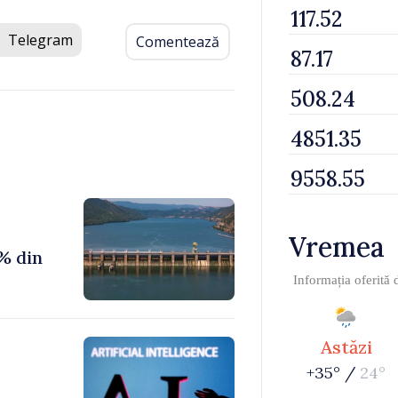
Telegram
Comentează
Vremea
% din
Informația oferită
Astăzi
+35° /
24°