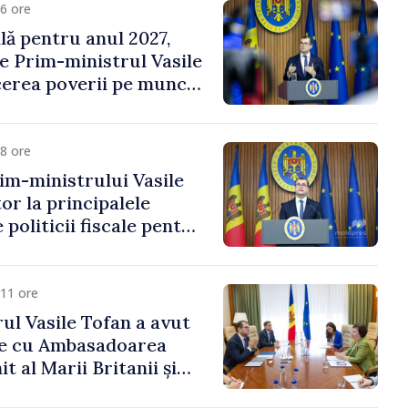
6 ore
ală pentru anul 2027,
e Prim-ministrul Vasile
erea poverii pe muncă,
vestițiilor și o taxare
lă
8 ore
im-ministrului Vasile
or la principalele
 politicii fiscale pentru
11 ore
ul Vasile Tofan a avut
re cu Ambasadoarea
t al Marii Britanii și
Nord, Fern Horine