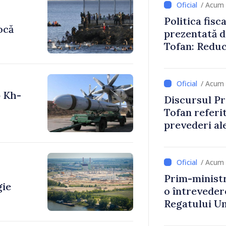
/ Acum 
Politica fisc
ocă
prezentată d
Tofan: Reduc
stimularea in
mai echitabi
/ Acum 
p Kh-
Discursul Pr
Tofan referit
prevederi ale
anul 2027
/ Acum 
Prim-ministr
gie
o întrevede
Regatului Uni
Irlandei de 