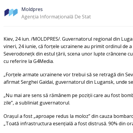
Moldpres
Agenția Informațională De Stat
Kiev, 24 iun. /MOLDPRES/. Guvernatorul regional din Luga
vineri, 24 iunie, că forțele ucrainene au primit ordinul de a
Severodonețk din estul țării, scena unor lupte crâncene 
cu referire la G4Media.
„Forțele armate ucrainene vor trebui să se retragă din Sev
afirmat Serghei Gaidai, guvernatorul din Lugansk, unde se 
„Nu mai are sens să rămânem pe poziții care au fost bomb
zile”, a subliniat guvernatorul.
Orașul a fost „aproape redus la moloz” din cauza bombard
„Toată infrastructura esențială a fost distrusă. 90% din ora