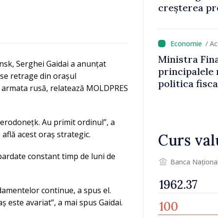
creșterea pre
/ A
Ministra Fin
nsk, Serghei Gaidai a anunțat
principalele
 se retrage din orașul
politica fisc
cu armata rusă, relatează MOLDPRES
impozitul pe
erodonețk. Au primit ordinul”, a
află acest oraș strategic.
Curs val
ardate constant timp de luni de
Banca Naționa
amentelor continue, a spus el.
ș este avariat”, a mai spus Gaidai.