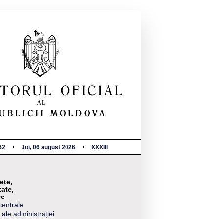
62
Joi, 06 august 2026
XXXIII
ete,
tate,
ve
centrale
 ale administrației