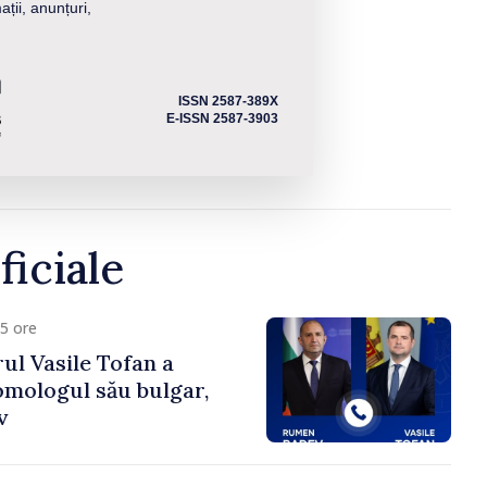
ații, anunțuri,
ISSN 2587-389X
E-ISSN 2587-3903
ficiale
5 ore
ul Vasile Tofan a
omologul său bulgar,
v