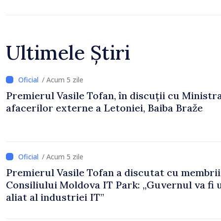
Ultimele Știri
/ Acum 5 zile
Premierul Vasile Tofan, în discuții cu Ministr
afacerilor externe a Letoniei, Baiba Braže
/ Acum 5 zile
Premierul Vasile Tofan a discutat cu membrii
Consiliului Moldova IT Park: „Guvernul va fi 
aliat al industriei IT”