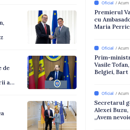
/ Acum 
Premierul Vas
cu Ambasador
n,
Maria Perri
cz
/ Acum 
Prim-ministr
Vasile Tofan,
e de
Belgiei, Bar
despre parcu
ii au
Republicii M
/ Acum 
enilor
Secretarul g
Alexei Buzu,
ea
„Avem nevoie
dumneavoast