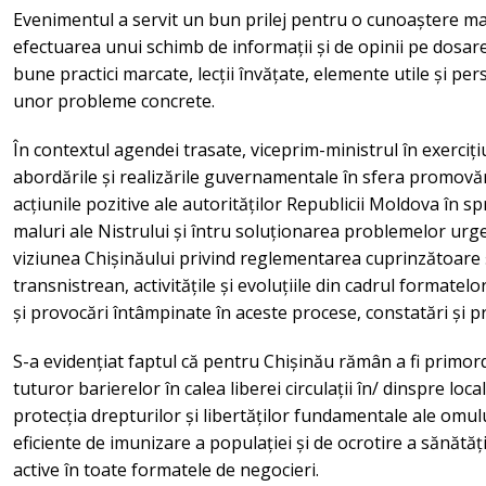
Evenimentul a servit un bun prilej pentru o cunoaștere mai
efectuarea unui schimb de informații și de opinii pe dosare
bune practici marcate, lecții învățate, elemente utile și pe
unor probleme concrete.
În contextul agendei trasate, viceprim-ministrul în exerciț
abordările și realizările guvernamentale în sfera promovării 
acțiunile pozitive ale autorităților Republicii Moldova în sp
maluri ale Nistrului și întru soluționarea problemelor urge
viziunea Chișinăului privind reglementarea cuprinzătoare și
transnistrean, activitățile și evoluțiile din cadrul formatel
și provocări întâmpinate în aceste procese, constatări și pri
S-a evidențiat faptul că pentru Chișinău rămân a fi primord
tuturor barierelor în calea liberei circulații în/ dinspre loc
protecția drepturilor și libertăților fundamentale ale omul
eficiente de imunizare a populației și de ocrotire a sănătăț
active în toate formatele de negocieri.