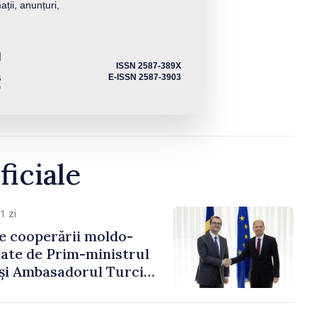
ații, anunțuri,
ISSN 2587-389X
E-ISSN 2587-3903
ficiale
1 zi
e cooperării moldo-
tate de Prim-ministrul
 și Ambasadorul Turciei,
fa Sertel