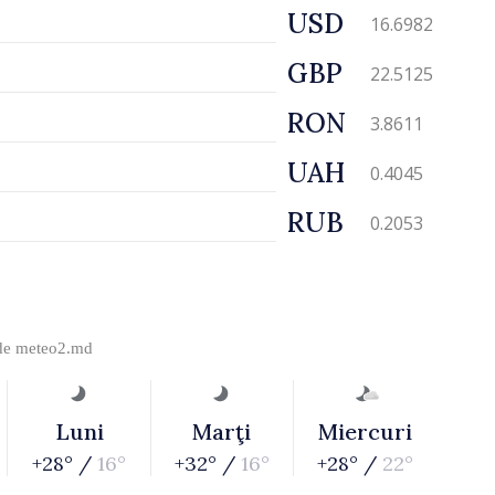
USD
16.6982
GBP
22.5125
RON
3.8611
UAH
0.4045
RUB
0.2053
 de
meteo2.md
Luni
Marţi
Miercuri
+28° /
16°
+32° /
16°
+28° /
22°