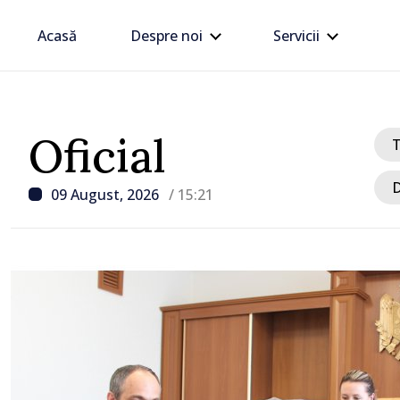
Acasă
Despre noi
Servicii
Oficial
D
09 August, 2026
/ 15:21
/ Acum 1 oră
VIDEO // Un TIR înmatri
Republica Moldova a int
gospodării din Vaslui, 