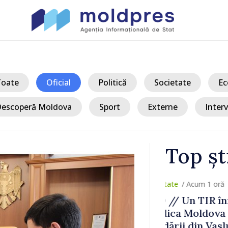
Toate
Oficial
Politică
Societate
Ec
escoperă Moldova
Sport
Externe
Interv
Top șt
/ Ac
culat în
UPDATE // E
rat în două
Ștefan Vodă.
România
drone de lupt