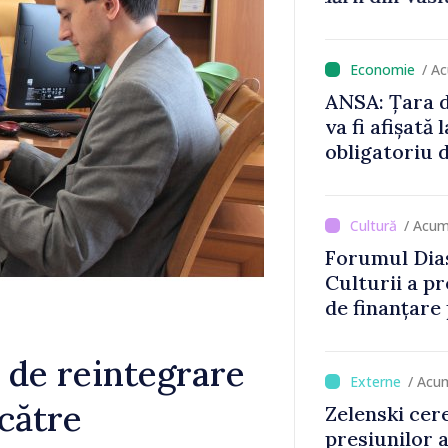
locului
/ A
ANSA: Țara d
va fi afișată 
obligatoriu d
Comercianții
de mii de lei 
/ Acum
Forumul Dias
Culturii a pr
de finanțare
culturale și 
 de reintegrare
/ Acu
 către
Zelenski cer
presiunilor 