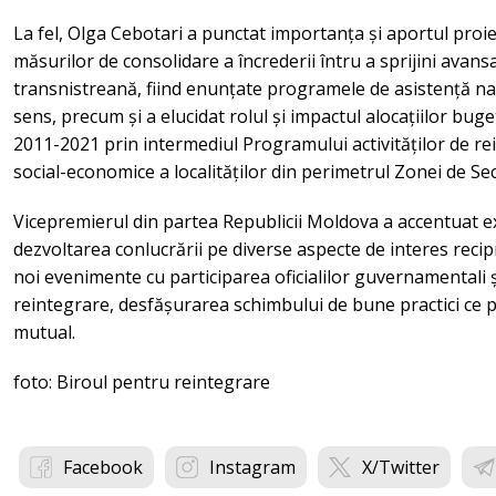
La fel, Olga Cebotari a punctat importanța și aportul pro
măsurilor de consolidare a încrederii întru a sprijini ava
transnistreană, fiind enunțate programele de asistență naț
sens, precum și a elucidat rolul și impactul alocațiilor buge
2011-2021 prin intermediul Programului activităților de rei
social-economice a localităților din perimetrul Zonei de Sec
Vicepremierul din partea Republicii Moldova a accentuat ex
dezvoltarea conlucrării pe diverse aspecte de interes reci
noi evenimente cu participarea oficialilor guvernamentali și
reintegrare, desfășurarea schimbului de bune practici ce pot
mutual.
foto: Biroul pentru reintegrare
Facebook
Instagram
X/Twitter