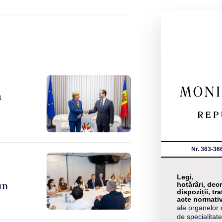
a
Nr. 363-36
Legi,
un
hotărâri, decr
dispoziții, tra
acte normati
ale organelor 
de specialitate