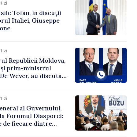
1 zi
ile Tofan, în discuții
ul Italiei, Giuseppe
cone
1 zi
ul Republicii Moldova,
 și prim-ministrul
t De Wever, au discutat
rsul european al
oldova.
1 zi
eneral al Guvernului,
 la Forumul Diasporei:
 de fiecare dintre
ră pentru a construi