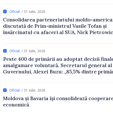
/ 31 Iulie, 2026
Consolidarea parteneriatului moldo-america
discutată de Prim-ministrul Vasile Tofan și
însărcinatul cu afaceri al SUA, Nick Pietrowi
/ 31 Iulie, 2026
Peste 400 de primării au adoptat decizii final
amalgamare voluntară. Secretarul general al
Guvernului, Alexei Buzu: „85,5% dintre primăr
inițiat procesul. Le mulțumim aleșilor locali
pentru că au pus pe primul loc interesul oam
și dezvoltar
/ 31 Iulie, 2026
Moldova și Bavaria își consolidează cooperar
economică