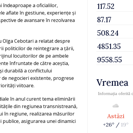
 îndeaproape a oficialilor,
le aflate în gestiune, experiențe și
rspective de avansare în rezolvarea
iu Olga Cebotari a relatat despre
politicilor de reintegrare a țării,
rijinul locuitorilor de pe ambele
nte înfruntate de către aceștia,
 durabilă a conflictului
or de negocieri existente, progrese
Vremea
orități viitoare.
Informația oferită
iale în anul curent tema eliminării
alitățile din regiunea transnistreană,
ui în regiune, realizarea măsurilor
Astăzi
ii publice, asigurarea unei dinamici
+26° /
19°