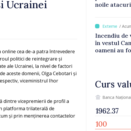
i Ucrainei
noile atacur
/ Acu
Incendiu de 
în vestul Ca
oameni au fo
m online cea de-a patra întrevedere
oul politici de reintegrare și
 ale Ucrainei, la nivel de factori
i de aceste domenii, Olga Cebotari și
respectiv, viceministrul Ihor
Curs val
Banca Naționa
ă dintre vicepremierii de profil a
in platforma trilaterală de
cum și prin menținerea contactelor