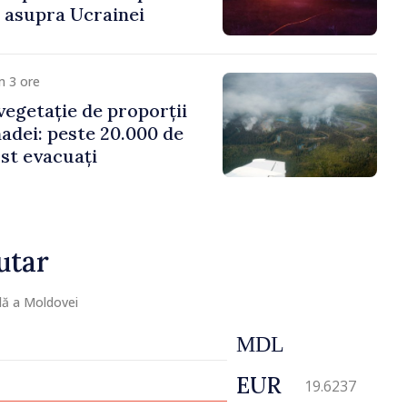
i asupra Ucrainei
m 3 ore
vegetație de proporții
nadei: peste 20.000 de
st evacuați
utar
lă a Moldovei
MDL
EUR
19.6237