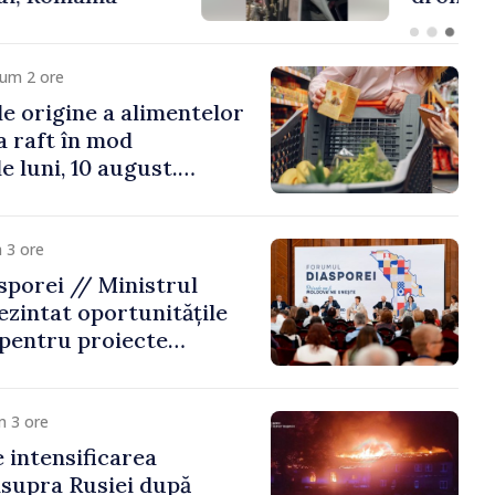
cum 2 ore
e origine a alimentelor
la raft în mod
e luni, 10 august.
 riscă amenzi de zeci
de lei
 3 ore
porei // Ministrul
ezintat oportunitățile
 pentru proiecte
mobilitatea artiștilor
m 3 ore
e intensificarea
asupra Rusiei după