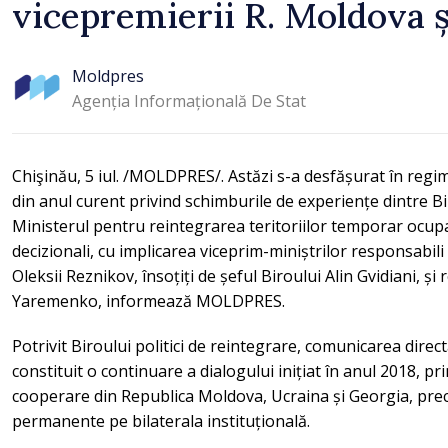
vicepremierii R. Moldova ș
Moldpres
Agenția Informațională De Stat
Chişinău, 5 iul. /MOLDPRES/. Astăzi s-a desfășurat în regi
din anul curent privind schimburile de experiențe dintre Bir
Ministerul pentru reintegrarea teritoriilor temporar ocupate
decizionali, cu implicarea viceprim-miniștrilor responsabil
Oleksii Reznikov, însoțiți de șeful Biroului Alin Gvidiani, și 
Yaremenko, informează MOLDPRES.
Potrivit Biroului politici de reintegrare, comunicarea direct
constituit o continuare a dialogului inițiat în anul 2018, pr
cooperare din Republica Moldova, Ucraina și Georgia, pre
permanente pe bilaterala instituțională.