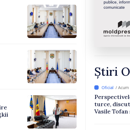
publice, inform
comunicate
Știri O
/ Acum 
Perspectivel
turce, discu
ire
Vasile Tofan
kii
Uygar Musta