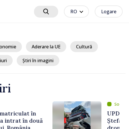
RO
Logare
onomie
Aderare la UE
Cultură
iuri
Știri în imagini
iri
um 1 oră
xplozie la Crocmaz,
 Fragmente ale unei
ă depistate la fața