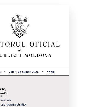
6
Vineri, 07 august 2026
XXXIII
ete,
tate,
ve
centrale
 ale administrației