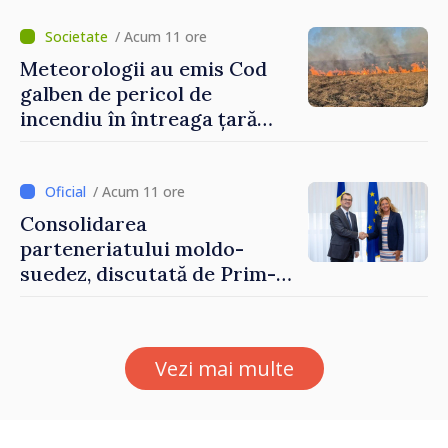
hotare
/ Acum 11 ore
Meteorologii au emis Cod
galben de pericol de
incendiu în întreaga țară
până pe 14 august
/ Acum 11 ore
Consolidarea
parteneriatului moldo-
suedez, discutată de Prim-
ministrul Vasile Tofan și
Ambasadoarea Suediei,
Petra Lärke
Vezi mai multe