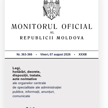
Nr. 363-366
Vineri, 07 august 2026
XXXIII
Legi,
hotărâri, decrete,
dispoziții, tratate,
acte normative
ale organelor centrale
de specialitate ale administrației
publice, informații, anunțuri,
comunicate