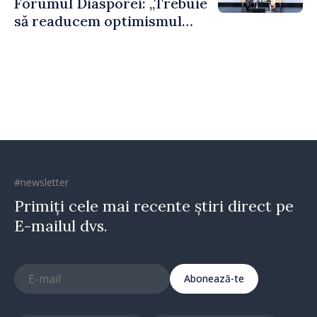
Forumul Diasporei: „Trebuie
să readucem optimismul
oamenilor și încrederea că
Republica Moldova merge în
direcția corectă”
#newsletter
Primiți cele mai recente știri direct pe
E-mailul dvs.
Abonează-te