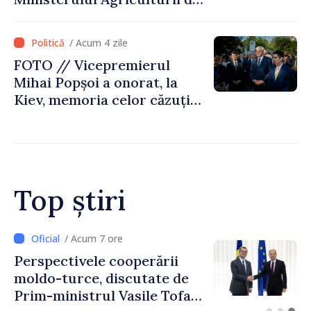
Afganistan la Chișinău
/ Acum 4 zile
FOTO // Vicepremierul
Mihai Popșoi a onorat, la
Kiev, memoria celor căzuți
pentru libertatea Ucrainei:
„Acest război trebuie să
înceteze”
Top știri
/ Acum 7 ore
Perspectivele cooperării
moldo-turce, discutate de
Prim-ministrul Vasile Tofan