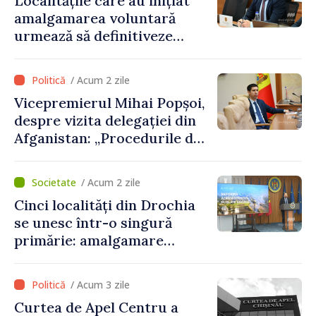
Localitățile care au inițiat
amalgamarea voluntară
urmează să definitiveze
procedurile necesare pe
parcursul lunii august
/ Acum 2 zile
Vicepremierul Mihai Popșoi,
despre vizita delegației din
Afganistan: „Procedurile de
acordare a vizelor au fost
respectate întocmai. Nu s-
/ Acum 2 zile
au constatat încălcări ale
Cinci localități din Drochia
prevederilor legale”
se unesc într-o singură
primărie: amalgamare
voluntară susținută cu
stimulente de peste 28 de
/ Acum 3 zile
milioane de lei oferite de
Curtea de Apel Centru a
Guvern