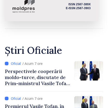
ISSN 2587-389X
E-ISSN 2587-3903
Știri Oficiale
/ Acum 7 ore
Perspectivele cooperării
moldo-turce, discutate de
Prim-ministrul Vasile Tofan
și Ambasadorul Turciei,
Uygar Mustafa Sertel
/ Acum 7 ore
Premierul Vasile Tofan, în