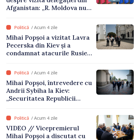
Afganistan: „R. Moldova nu
recunoaște guvernarea
talibană. Aprobarea acestei
/ Acum 4 zile
vizite a fost o eroare de
Mihai Popșoi a vizitat Lavra
evaluare și de coordonare
Pecerska din Kiev și a
instituțională”
condamnat atacurile Rusiei
asupra patrimoniului
cultural al Ucrainei
/ Acum 4 zile
Mihai Popșoi, întrevedere cu
Andrii Sybiha la Kiev:
„Securitatea Republicii
Moldova este strâns legată
de securitatea Ucrainei”
/ Acum 4 zile
VIDEO // Vicepremierul
Mihai Popșoi a discutat cu