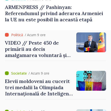
ARMENPRESS // Pashinyan:
Referendumul privind aderarea Armeniei
la UE nu este posibil în această etapă
/ Acum 9 ore
VIDEO // Peste 450 de
primării au decis
amalgamarea voluntară și
vor beneficia de fonduri
pentru investiții. Igor
Grosu: „Este important să
/ Acum 9 ore
depășim blocajele și să dăm o
Elevii moldoveni au cucerit
șansă localităților să se
trei medalii la Olimpiada
dezvolte”
Internațională de Inteligență
Artificială