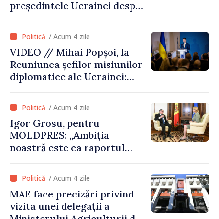
președintele Ucrainei despre
gestionarea situației
hidrologice din bazinul
/ Acum 4 zile
râului Nistru și proiecte
VIDEO // Mihai Popșoi, la
comune în infrastructură și
Reuniunea șefilor misiunilor
energie
diplomatice ale Ucrainei:
„Republica Moldova a făcut
alegerea. Ne-am alăturat
/ Acum 4 zile
Ucrainei”
Igor Grosu, pentru
MOLDPRES: „Ambiția
noastră este ca raportul
Comisiei Europene din acest
an să fie și mai bun”
/ Acum 4 zile
MAE face precizări privind
vizita unei delegații a
Ministerului Agriculturii din