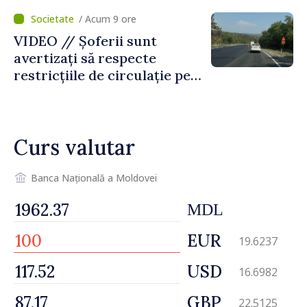
temporară de muncă
/ Acum 9 ore
VIDEO // Șoferii sunt
avertizați să respecte
restricțiile de circulație pe
drumul R3, unde se
desfășoară lucrări de
reparație
Curs valutar
Banca Națională a Moldovei
MDL
EUR
19.6237
USD
16.6982
GBP
22.5125