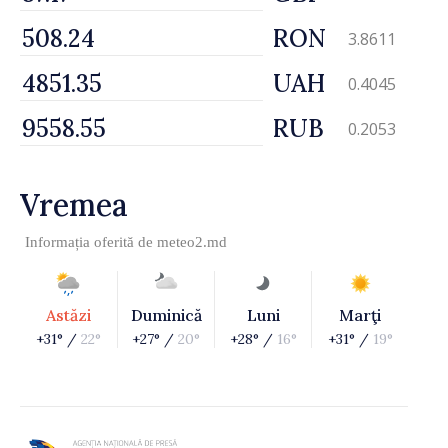
RON
3.8611
UAH
0.4045
RUB
0.2053
Vremea
Informația oferită de
meteo2.md
Astăzi
Duminică
Luni
Marţi
+31° /
22°
+27° /
20°
+28° /
16°
+31° /
19°