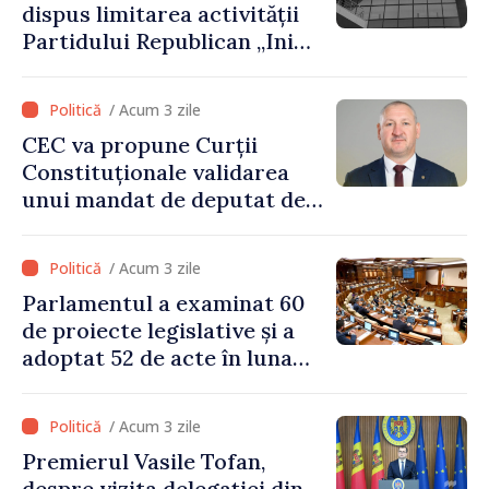
dispus limitarea activității
Partidului Republican „Inima
Moldovei” pentru 12 luni
/ Acum 3 zile
CEC va propune Curții
Constituționale validarea
unui mandat de deputat de
pe lista PAS
/ Acum 3 zile
Parlamentul a examinat 60
de proiecte legislative și a
adoptat 52 de acte în luna
iulie
/ Acum 3 zile
Premierul Vasile Tofan,
despre vizita delegației din