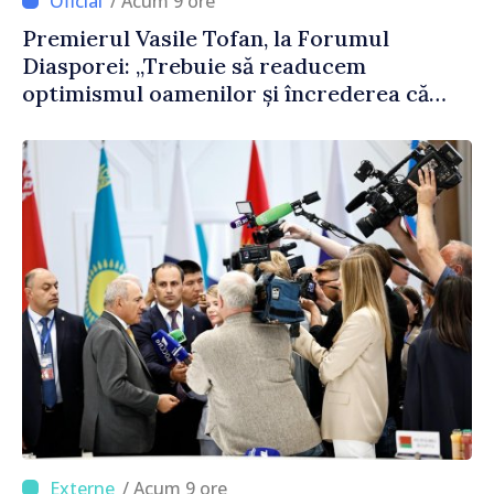
/ Acum 9 ore
Premierul Vasile Tofan, la Forumul
Diasporei: „Trebuie să readucem
optimismul oamenilor și încrederea că
Republica Moldova merge în direcția
corectă”
/ Acum 9 ore