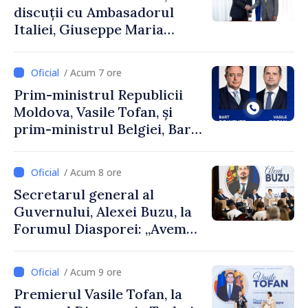
discuții cu Ambasadorul
Italiei, Giuseppe Maria
Perricone
/ Acum 7 ore
Prim-ministrul Republicii
Moldova, Vasile Tofan, și
prim-ministrul Belgiei, Bart
De Wever, au discutat
despre parcursul european
/ Acum 8 ore
al Republicii Moldova.
Secretarul general al
Guvernului, Alexei Buzu, la
Forumul Diasporei: „Avem
nevoie de fiecare dintre
dumneavoastră pentru a
/ Acum 9 ore
construi comunități mai
Premierul Vasile Tofan, la
puternice”