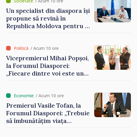
/ Acum 10 ore
Un specialist din diaspora își
propune să revină în
Republica Moldova pentru a
contribui la dezvoltarea
registrului naval național
/ Acum 10 ore
Vicepremierul Mihai Popșoi,
la Forumul Diasporei:
„Fiecare dintre voi este un
ambasador al țării noastre și
contribuie la promovarea
imaginii Republicii Moldova”
/ Acum 10 ore
Premierul Vasile Tofan, la
Forumul Diasporei: „Trebuie
să îmbunătățim viața
oamenilor și să repornim
motoarele economiei”