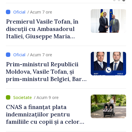
și Ambasadorul Turciei,
Uygar Mustafa Sertel
/ Acum 7 ore
Premierul Vasile Tofan, în
discuții cu Ambasadorul
Italiei, Giuseppe Maria
Perricone
/ Acum 7 ore
Prim-ministrul Republicii
Moldova, Vasile Tofan, și
prim-ministrul Belgiei, Bart
De Wever, au discutat
despre parcursul european
/ Acum 9 ore
al Republicii Moldova.
CNAS a finanțat plata
indemnizațiilor pentru
familiile cu copii și a celor
pentru incapacitate