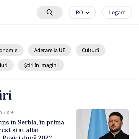
RO
Logare
onomie
Aderare la UE
Cultură
iuri
Știri în imagini
iri
10 ore
e cooperării moldo-
tate de Prim-ministrul
 și Ambasadorul Turciei,