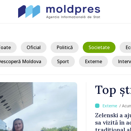
Toate
Oficial
Politică
Societate
Ec
escoperă Moldova
Sport
Externe
Interv
Top șt
/ Acum 
a, în prima
Perspectivel
at
turce, discu
pă 2022
Vasile Tofan