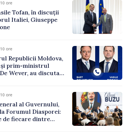
10 ore
ile Tofan, în discuții
ul Italiei, Giuseppe
cone
10 ore
ul Republicii Moldova,
 și prim-ministrul
t De Wever, au discutat
rsul european al
oldova.
10 ore
eneral al Guvernului,
 la Forumul Diasporei:
 de fiecare dintre
ră pentru a construi