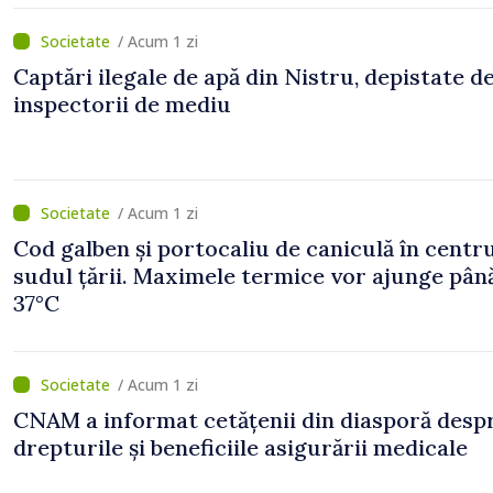
/ Acum 1 zi
Captări ilegale de apă din Nistru, depistate d
inspectorii de mediu
/ Acum 1 zi
Cod galben și portocaliu de caniculă în centru
sudul țării. Maximele termice vor ajunge până
37°C
/ Acum 1 zi
CNAM a informat cetățenii din diasporă desp
drepturile și beneficiile asigurării medicale