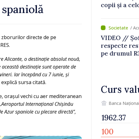
copii și a ce
 spaniolă
temporară d
/ A
a zborurilor directe de pe
VIDEO // Șof
PRES.
respecte rest
pe drumul R3
 Alicante, o destinație absolut nouă,
lucrări de re
e această destinație sunt operate de
neri. Iar începând cu 7 iunie, și
,
explică sursa citată.
Curs val
te, orașul vechi cu aer mediteranean
Banca Naționa
„Aeroportul Internațional Chișinău
 Azur spaniole cu plecare directă”,