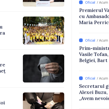
/ Acum 
Premierul Vas
cu Ambasador
Maria Perri
cu
ara
/ Acum 
Prim-ministr
Vasile Tofan,
Belgiei, Bar
are
despre parcu
neț
Republicii M
/ Acum 
Secretarul g
Alexei Buzu,
„Avem nevoie
doi
dumneavoast