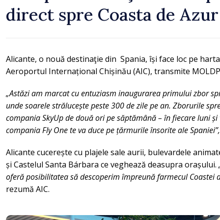
direct spre Coasta de Azur
Alicante, o nouă destinaţie din Spania, își face loc pe hart
Aeroportul Internațional Chișinău (AIC), transmite MOLD
„Astăzi am marcat cu entuziasm inaugurarea primului zbor spre
unde soarele strălucește peste 300 de zile pe an. Zborurile spr
compania SkyUp de două ori pe săptămână – în fiecare luni și vi
compania Fly One te va duce pe țărmurile însorite ale Spaniei”
Alicante cucerește cu plajele sale aurii, bulevardele anima
și Castelul Santa Bárbara ce veghează deasupra orașului.
oferă posibilitatea să descoperim împreună farmecul Coastei de
rezumă AIC.