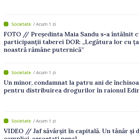
/ Acum 1 zi
FOTO // Președinta Maia Sandu s-a întâlnit 
participanții taberei DOR: „Legătura lor cu ț
noastră rămâne puternică”
/ Acum 1 zi
Un minor, condamnat la patru ani de închiso
pentru distribuirea drogurilor în raionul Edi
/ Acum 1 zi
VIDEO // Jaf săvârșit în capitală. Un tânăr și 
complici, cercetați penal