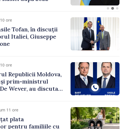
fa Sertel
10 ore
ile Tofan, în discuții
ul Italiei, Giuseppe
cone
10 ore
ul Republicii Moldova,
 și prim-ministrul
t De Wever, au discutat
rsul european al
oldova.
cum 11 ore
țat plata
or pentru familiile cu