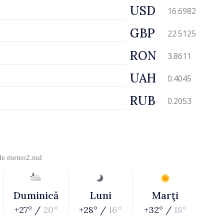
USD
16.6982
GBP
22.5125
RON
3.8611
UAH
0.4045
RUB
0.2053
 de
meteo2.md
Duminică
Luni
Marţi
+27° /
20°
+28° /
16°
+32° /
18°