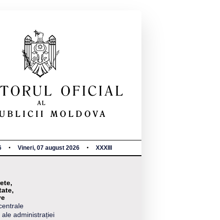
6
Vineri, 07 august 2026
XXXIII
ete,
tate,
ve
centrale
 ale administrației