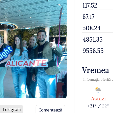
Vremea
Informația oferită
Astăzi
+31° /
22°
Telegram
Comentează