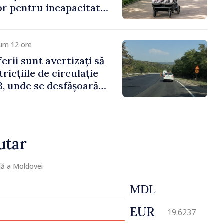
lor pentru incapacitate
e muncă
cum 12 ore
erii sunt avertizați să
ricțiile de circulație
, unde se desfășoară
parație
utar
lă a Moldovei
MDL
EUR
19.6237