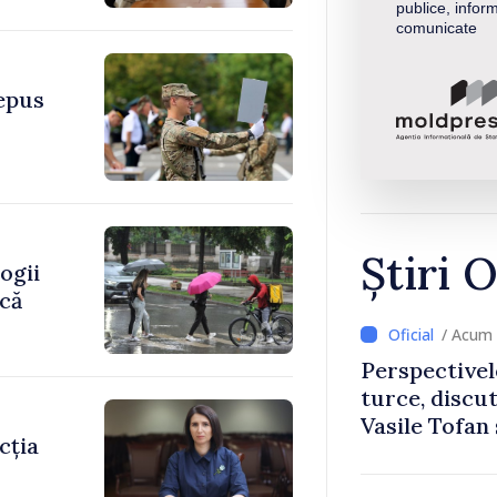
publice, inform
comunicate
depus
Știri O
ogii
ică
/ Acum 
Perspectivel
turce, discu
Vasile Tofan
cția
Uygar Musta