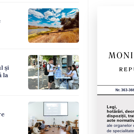
e
l și
 la
Nr. 363-36
Legi,
hotărâri, decr
re
dispoziții, tra
acte normati
ale organelor 
de specialitate