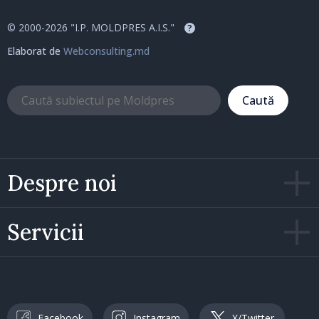
© 2000-2026 "I.P. MOLDPRES A.I.S."
?
Elaborat de
Webconsulting.md
Caută
Despre noi
Servicii
Facebook
Instagram
X/Twitter