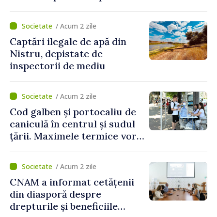
partea funcționarilor vamali
și a polițiștilor de frontieră
/ Acum 2 zile
Captări ilegale de apă din
Nistru, depistate de
inspectorii de mediu
/ Acum 2 zile
Cod galben și portocaliu de
caniculă în centrul și sudul
țării. Maximele termice vor
ajunge până la 37°C
/ Acum 2 zile
CNAM a informat cetățenii
din diasporă despre
drepturile și beneficiile