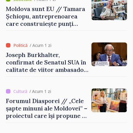
Moldova sunt EU // Tamara
Șchiopu, antreprenoarea
care construiește punți
între Marea Britanie și
Republica Moldova
/ Acum 1 zi
Joseph Burkhalter,
confirmat de Senatul SUA în
calitate de viitor ambasador
în Republica Moldova
/ Acum 1 zi
Forumul Diasporei // „Cele
șapte minuni ale Moldovei” –
proiectul care își propune să
apropie copiii din diaspora
de țara de origine