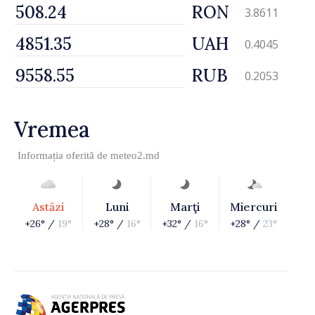
RON
3.8611
UAH
0.4045
RUB
0.2053
Vremea
Informația oferită de
meteo2.md
Astăzi
Luni
Marţi
Miercuri
+26° /
19°
+28° /
16°
+32° /
16°
+28° /
23°