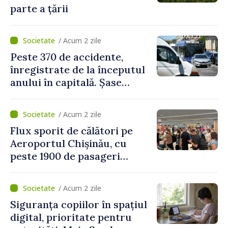
parte a țării
/ Acum 2 zile
Peste 370 de accidente,
înregistrate de la începutul
anului în capitală. Șase
persoane și-au pierdut viața
/ Acum 2 zile
Flux sporit de călători pe
Aeroportul Chișinău, cu
peste 1900 de pasageri
deserviți pe oră în perioada
de vârf a concediilor
/ Acum 2 zile
Siguranța copiilor în spațiul
digital, prioritate pentru