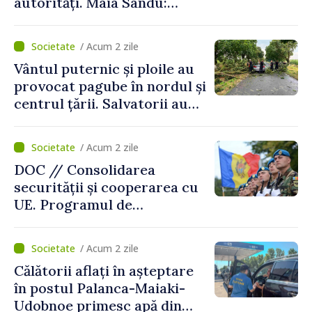
autorități. Maia Sandu:
„Trebuie să creăm
mecanisme care să-i
/ Acum 2 zile
protejeze”
Vântul puternic și ploile au
provocat pagube în nordul și
centrul țării. Salvatorii au
intervenit în zece cazuri
/ Acum 2 zile
DOC // Consolidarea
securității și cooperarea cu
UE. Programul de
implementare a Strategiei
Naționale de Apărare pentru
/ Acum 2 zile
perioada 2024–2034,
Călătorii aflați în așteptare
publicat în Monitorul Oficial
în postul Palanca-Maiaki-
Udobnoe primesc apă din