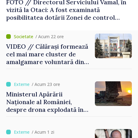
FOTO // Directorul Serviciului Vamal, în
vizită la Otaci: A fost examinată
posibilitatea dotării Zonei de control
vamal cu un scanner performant
/ Acum 22 ore
VIDEO // Călărași formează
cel mai mare cluster de
amalgamare voluntară din
Republica Moldova. Consiliul
orășenesc a aprobat decizia
finală
/ Acum 23 ore
Ministerul Apărării
Naționale al României,
despre drona explodată în
Bulgaria: „Radarele noastre
nu au detectat niciun
vehicul aerian”
/ Acum 1 zi