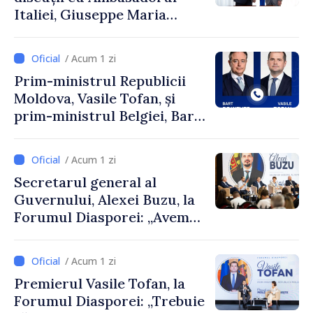
Italiei, Giuseppe Maria
Perricone
/ Acum 1 zi
Prim-ministrul Republicii
Moldova, Vasile Tofan, și
prim-ministrul Belgiei, Bart
De Wever, au discutat
despre parcursul european
/ Acum 1 zi
al Republicii Moldova.
Secretarul general al
Guvernului, Alexei Buzu, la
Forumul Diasporei: „Avem
nevoie de fiecare dintre
dumneavoastră pentru a
/ Acum 1 zi
construi comunități mai
Premierul Vasile Tofan, la
puternice”
Forumul Diasporei: „Trebuie