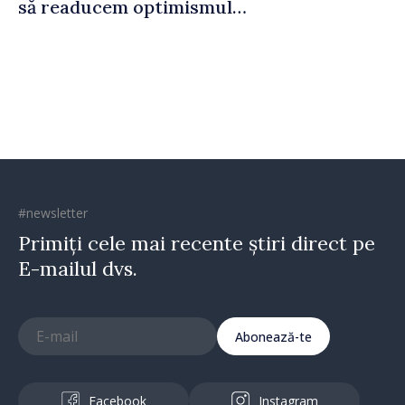
să readucem optimismul
oamenilor și încrederea că
Republica Moldova merge în
direcția corectă”
#newsletter
Primiți cele mai recente știri direct pe
E-mailul dvs.
Abonează-te
Facebook
Instagram