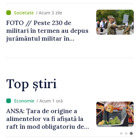
asigurării medicale
/ Acum 3 zile
FOTO // Peste 230 de
militari în termen au depus
jurământul militar în
garnizoana Chișinău
Top știri
/ Acum 39 minute
VIDEO // Un TIR
înmatriculat în Republica
Moldova a intrat în două
gospodării din Vaslui,