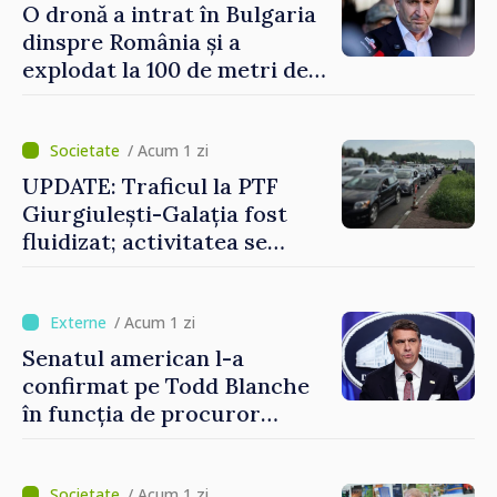
O dronă a intrat în Bulgaria
dinspre România și a
explodat la 100 de metri de
graniță
/ Acum 1 zi
UPDATE: Traficul la PTF
Giurgiulești-Galația fost
fluidizat; activitatea se
desfășoară în condiții
normale
/ Acum 1 zi
Senatul american l-a
confirmat pe Todd Blanche
în funcția de procuror
general al Statelor Unite
/ Acum 1 zi