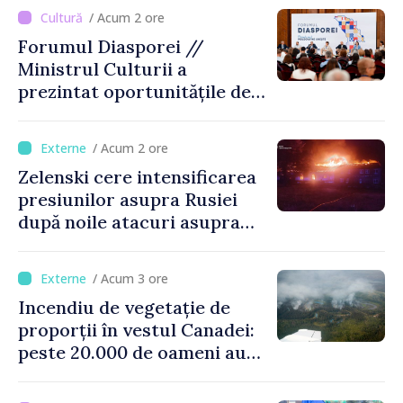
România
/ Acum 2 ore
Forumul Diasporei //
Ministrul Culturii a
prezintat oportunitățile de
finanțare pentru proiecte
culturale și mobilitatea
/ Acum 2 ore
artiștilor
Zelenski cere intensificarea
presiunilor asupra Rusiei
după noile atacuri asupra
Ucrainei
/ Acum 3 ore
Incendiu de vegetație de
proporții în vestul Canadei:
peste 20.000 de oameni au
fost evacuați