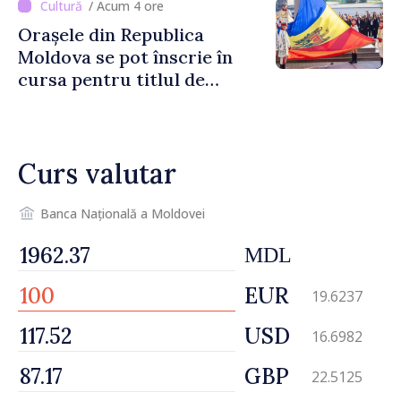
/ Acum 4 ore
Orașele din Republica
Moldova se pot înscrie în
cursa pentru titlul de
„Capitală Europeană a
Culturii 2033”
Curs valutar
Banca Națională a Moldovei
MDL
EUR
19.6237
USD
16.6982
GBP
22.5125