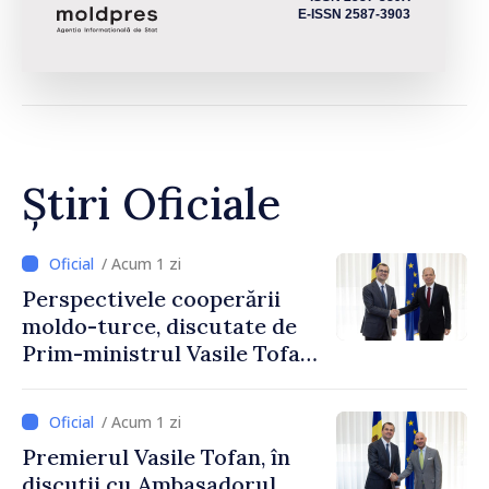
E-ISSN 2587-3903
Știri Oficiale
/ Acum 1 zi
Perspectivele cooperării
moldo-turce, discutate de
Prim-ministrul Vasile Tofan
și Ambasadorul Turciei,
Uygar Mustafa Sertel
/ Acum 1 zi
Premierul Vasile Tofan, în
discuții cu Ambasadorul