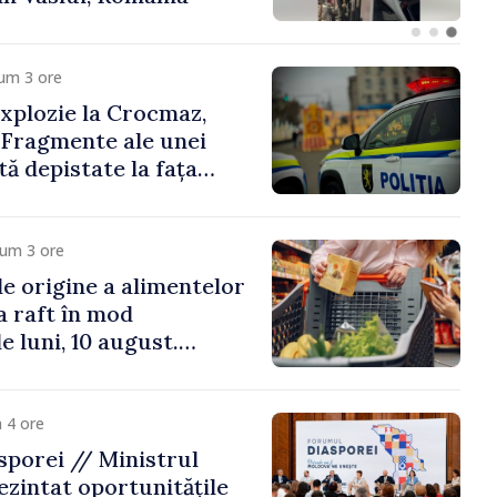
um 3 ore
xplozie la Crocmaz,
 Fragmente ale unei
ă depistate la fața
cum 3 ore
e origine a alimentelor
la raft în mod
e luni, 10 august.
 riscă amenzi de zeci
de lei
 4 ore
porei // Ministrul
ezintat oportunitățile