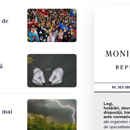
 de
ă
Nr. 363-36
Legi,
hotărâri, decr
a mai
dispoziții, tra
acte normati
ale organelor 
de specialitate