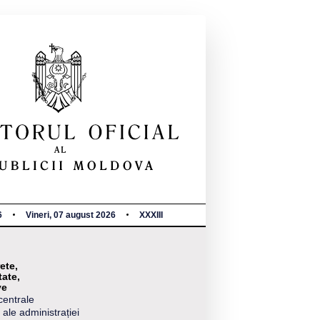
6
Vineri, 07 august 2026
XXXIII
ete,
tate,
ve
centrale
 ale administrației