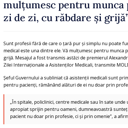
mulțumesc pentru munca pe
zi de zi, cu răbdare și grijă
Sunt profesii fără de care o țară pur și simplu nu poate fu
medical este una dintre ele. Vă mulțumesc pentru munca pe c
grijă. Mesajul a fost transmis astăzi de premierul Alexand
Zilei Internaționale a Asistenților Medicali, transmite MO
Șeful Guvernului a subliniat că asistenții medicali sunt prim
pentru pacienți, rămânând alături de ei nu doar prin profes
„În spitale, policlinici, centre medicale sau în sate unde
apropiat sprijin pentru oameni, dumneavoastră sunteț
pacient nu doar prin profesie, ci și prin omenie”, a afir