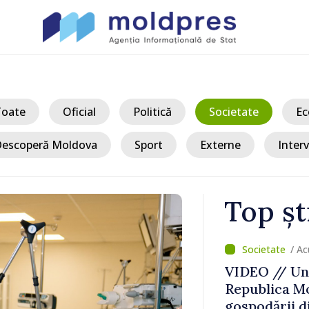
Toate
Oficial
Politică
Societate
Ec
escoperă Moldova
Sport
Externe
Interv
Top șt
/ Ac
vamal Otaci-
VIDEO // Un 
nsul de
Republica Mo
ldova
gospodării d