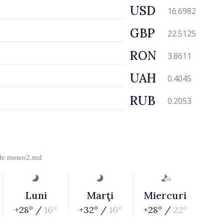
USD
16.6982
GBP
22.5125
RON
3.8611
UAH
0.4045
RUB
0.2053
 de
meteo2.md
Luni
Marţi
Miercuri
+28° /
16°
+32° /
16°
+28° /
22°