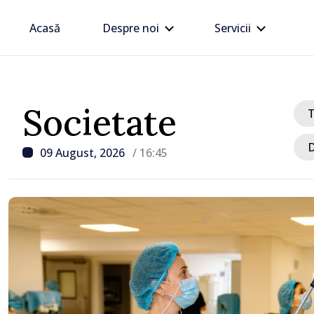
Acasă
Despre noi
Servicii
Societate
D
09 August, 2026
/ 16:45
/ Acum 2 ore
Trafic intens la postul 
Moghilev-Podolsk, pe se
ieșire din Republica Mo