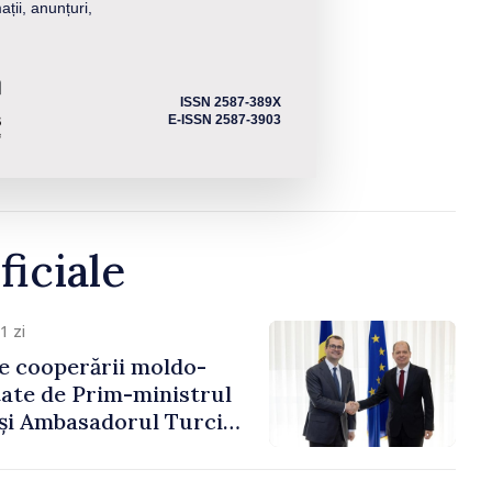
ații, anunțuri,
ISSN 2587-389X
E-ISSN 2587-3903
ficiale
1 zi
e cooperării moldo-
tate de Prim-ministrul
 și Ambasadorul Turciei,
fa Sertel