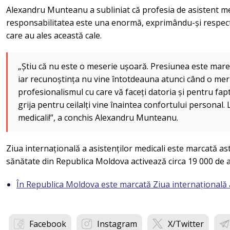
Alexandru Munteanu a subliniat că profesia de asistent me
responsabilitatea este una enormă, exprimându-și respectu
care au ales această cale.
„Știu că nu este o meserie ușoară. Presiunea este mare
iar recunoștința nu vine întotdeauna atunci când o meri
profesionalismul cu care vă faceți datoria și pentru fapt
grija pentru ceilalți vine înaintea confortului personal. 
medicali!”, a conchis Alexandru Munteanu.
Ziua internațională a asistenților medicali este marcată ast
sănătate din Republica Moldova activează circa 19 000 de as
În Republica Moldova este marcată Ziua internațională a
Facebook
Instagram
X/Twitter