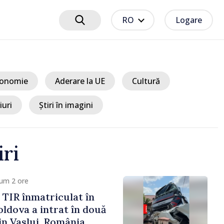
RO
Logare
onomie
Aderare la UE
Cultură
iuri
Știri în imagini
iri
um 2 ore
TIR înmatriculat în
ldova a intrat în două
in Vaslui, România