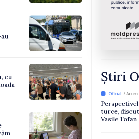
publice, inform
comunicate
-au
Știri O
u, cu
rioada
/ Acum 
Perspectivel
turce, discu
Vasile Tofan
e
Uygar Musta
reăm