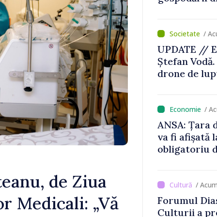
/ Ac
UPDATE // E
Ștefan Vodă.
drone de lupt
locului
/ A
ANSA: Țara d
va fi afișată 
obligatoriu d
Comercianții
de mii de lei 
eanu, de Ziua
/ Acum
or Medicali: „Vă
Forumul Dias
Culturii a pr