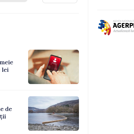
emeie
 lei
te de
ții