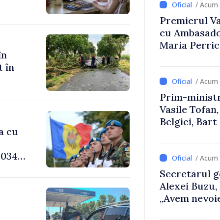
/ Acum 
Premierul Vas
cu Ambasador
Maria Perri
în
t în
/ Acum 
Prim-ministr
Vasile Tofan,
Belgiei, Bar
a cu
despre parcu
Republicii M
034,
/ Acum 
Secretarul g
Alexei Buzu,
„Avem nevoie
-
dumneavoast