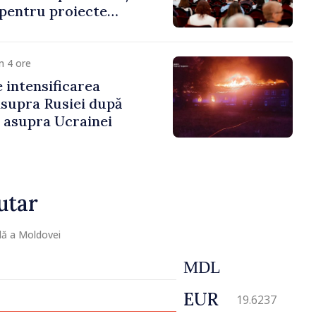
 pentru proiecte
mobilitatea artiștilor
m 4 ore
e intensificarea
asupra Rusiei după
i asupra Ucrainei
utar
lă a Moldovei
MDL
EUR
19.6237