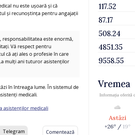
dical nu este ușoară și că
l și recunoștința pentru angajații
, responsabilitatea este enormă,
tați. Vă respect pentru
ul că ați ales o profesie în care
La mulți ani tuturor asistenților
Vremea
ăzi în întreaga lume. În sistemul de
istenți medicali.
Informația oferită
 asistenților medicali
Astăzi
+26° /
19°
Telegram
Comentează