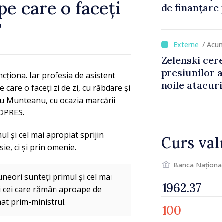
 care o faceți
de finanțare
culturale și 
”
/ Acu
Zelenski cer
presiunilor 
ncționa. Iar profesia de asistent
noile atacur
are o faceți zi de zi, cu răbdare și
ru Munteanu, cu ocazia marcării
LDPRES.
ul și cel mai apropiat sprijin
Curs val
ie, ci și prin omenie.
Banca Naționa
 uneori sunteți primul și cel mai
i cei care rămân aproape de
mat prim-ministrul.