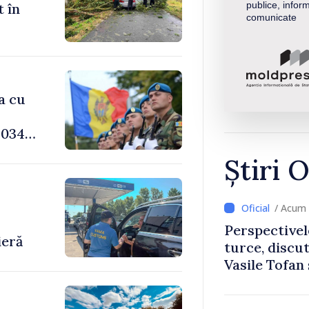
publice, inform
t în
comunicate
a cu
034,
Știri O
-
/ Acum 
Perspectivel
ieră
turce, discu
Vasile Tofan
Uygar Musta