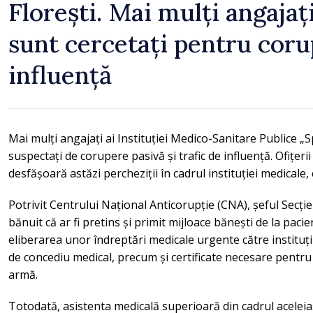
Florești. Mai mulți angajați
sunt cercetați pentru corup
influență
Mai mulți angajați ai Instituției Medico-Sanitare Publice „S
suspectați de corupere pasivă și trafic de influență. Ofițerii
desfășoară astăzi percheziții în cadrul instituției medica
Potrivit Centrului Național Anticorupție (CNA), șeful Secției
bănuit că ar fi pretins și primit mijloace bănești de la pacien
eliberarea unor îndreptări medicale urgente către instituții
de concediu medical, precum și certificate necesare pentru
armă.
Totodată, asistenta medicală superioară din cadrul aceleiași