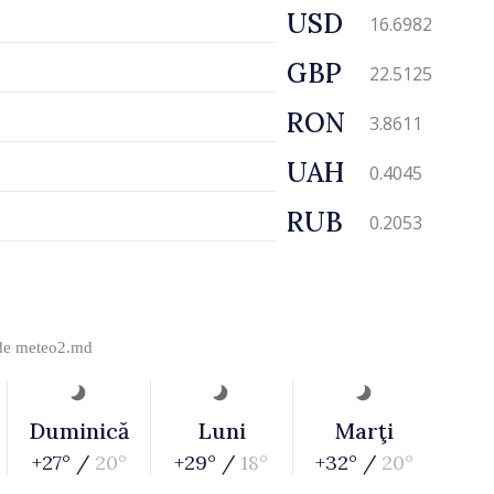
USD
16.6982
GBP
22.5125
RON
3.8611
UAH
0.4045
RUB
0.2053
 de
meteo2.md
Duminică
Luni
Marţi
+27° /
20°
+29° /
18°
+32° /
20°