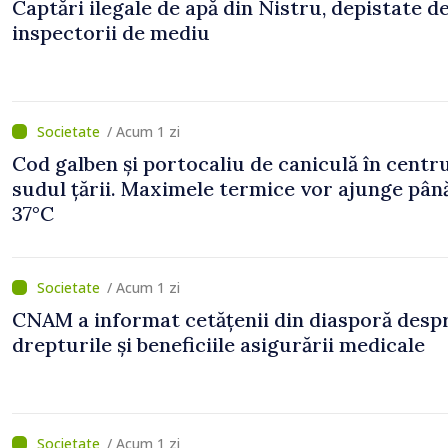
Captări ilegale de apă din Nistru, depistate d
inspectorii de mediu
/ Acum 1 zi
Cod galben și portocaliu de caniculă în centru
sudul țării. Maximele termice vor ajunge până
37°C
/ Acum 1 zi
CNAM a informat cetățenii din diasporă desp
drepturile și beneficiile asigurării medicale
/ Acum 1 zi