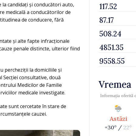
e la candidați și conducători auto,
re medicală a conducătorilor de
ptitudinea de conducere, fără
tate și alte fapte infracționale
 cauze penale distincte, ulterior fiind
 percheziții la domiciliile și
ul Secției consultative, două
Vremea
ntrului Medicilor de Familie
rviciilor medicale investigate.
Informația oferită
ate sunt cercetate în stare de
ircumstanțele cauzei.
Astăzi
+30° /
22°