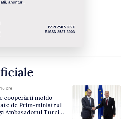
ații, anunțuri,
ISSN 2587-389X
E-ISSN 2587-3903
ficiale
16 ore
e cooperării moldo-
tate de Prim-ministrul
 și Ambasadorul Turciei,
fa Sertel