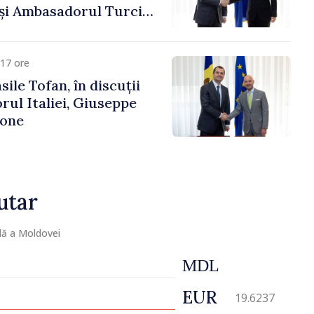
 și Ambasadorul Turciei,
fa Sertel
17 ore
ile Tofan, în discuții
ul Italiei, Giuseppe
cone
utar
lă a Moldovei
MDL
EUR
19.6237