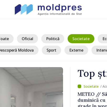
Toate
Oficial
Politică
Societate
Ec
escoperă Moldova
Sport
Externe
Interv
Top șt
/ Ac
nii Kiev:
METEO // Sâ
n copil, au
duminică cu 
grade în we