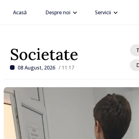
Acasă
Despre noi
Servicii
Societate
D
08 August, 2026
/ 11:17
/ Acum 1 oră
Atac rusesc asupra regiu
trei persoane, inclusiv u
decedat