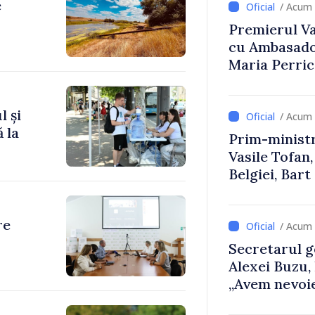
e
/ Acum 
Premierul Vas
cu Ambasador
Maria Perri
l și
/ Acum 
 la
Prim-ministr
Vasile Tofan,
Belgiei, Bar
despre parcu
Republicii M
re
/ Acum 
Secretarul g
Alexei Buzu,
„Avem nevoie
dumneavoast