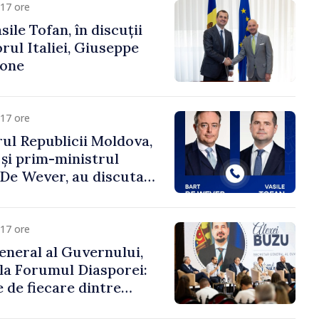
17 ore
ile Tofan, în discuții
ul Italiei, Giuseppe
cone
17 ore
ul Republicii Moldova,
 și prim-ministrul
t De Wever, au discutat
rsul european al
oldova.
17 ore
eneral al Guvernului,
 la Forumul Diasporei:
 de fiecare dintre
ră pentru a construi