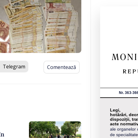
Telegram
Comentează
Nr. 363-36
Legi,
hotărâri, decr
dispoziții, tra
acte normati
ale organelor 
în
de specialitate