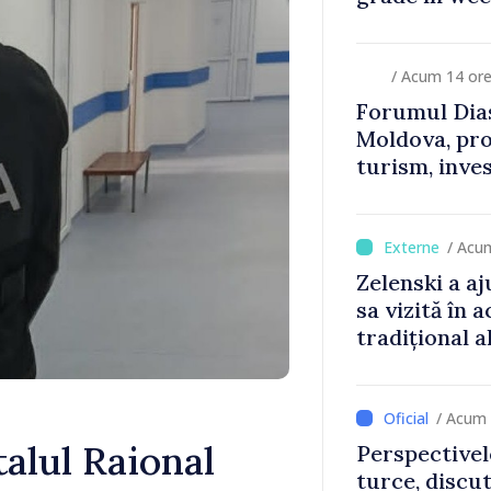
/ Acum 14 or
Forumul Dias
Moldova, pro
turism, inves
/ Acu
Zelenski a aj
sa vizită în a
tradițional a
/ Acum 
talul Raional
Perspectivel
turce, discu