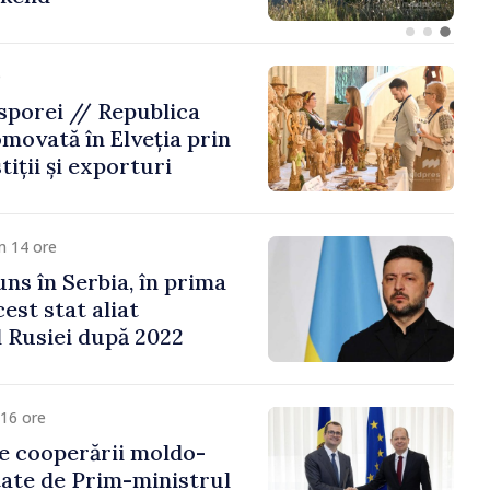
e
porei // Republica
movată în Elveția prin
tiții și exporturi
m 14 ore
uns în Serbia, în prima
cest stat aliat
l Rusiei după 2022
16 ore
e cooperării moldo-
tate de Prim-ministrul