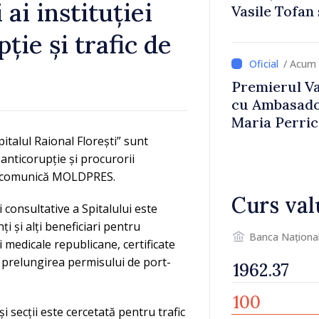
 ai instituției
Vasile Tofan
Uygar Musta
ție și trafic de
/ Acum 
Premierul Vas
cu Ambasador
Maria Perri
pitalul Raional Florești” sunt
 anticorupție și procurorii
le, comunică MOLDPRES.
Curs val
 consultative a Spitalului este
ți și alți beneficiari pentru
Banca Naționa
 medicale republicane, certificate
 prelungirea permisului de port-
 secții este cercetată pentru trafic