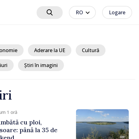
RO
Logare
onomie
Aderare la UE
Cultură
iuri
Știri în imagini
iri
um 1 oră
mbătă cu ploi,
soare: până la 35 de
ekend