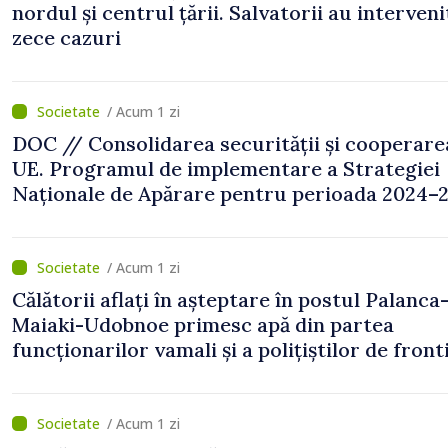
nordul și centrul țării. Salvatorii au interveni
zece cazuri
/ Acum 1 zi
DOC // Consolidarea securității și cooperare
UE. Programul de implementare a Strategiei
Naționale de Apărare pentru perioada 2024–2
publicat în Monitorul Oficial
/ Acum 1 zi
Călătorii aflați în așteptare în postul Palanca
Maiaki-Udobnoe primesc apă din partea
funcționarilor vamali și a polițiștilor de front
/ Acum 1 zi