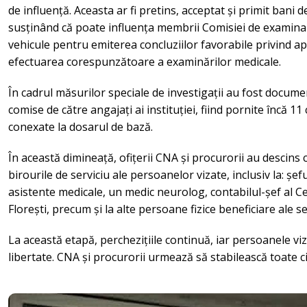
de influență. Aceasta ar fi pretins, acceptat și primit bani d
susținând că poate influența membrii Comisiei de examina
vehicule pentru emiterea concluziilor favorabile privind a
efectuarea corespunzătoare a examinărilor medicale.
În cadrul măsurilor speciale de investigații au fost documen
comise de către angajați ai instituției, fiind pornite încă 11
conexate la dosarul de bază.
În această dimineață, ofițerii CNA și procurorii au descins cu
birourile de serviciu ale persoanelor vizate, inclusiv la: șef
asistente medicale, un medic neurolog, contabilul-șef al Ce
Florești, precum și la alte persoane fizice beneficiare ale se
La această etapă, perchezițiile continuă, iar persoanele viz
libertate. CNA și procurorii urmează să stabilească toate c