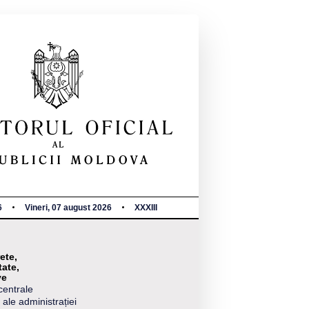
6
Vineri, 07 august 2026
XXXIII
ete,
tate,
ve
centrale
 ale administrației