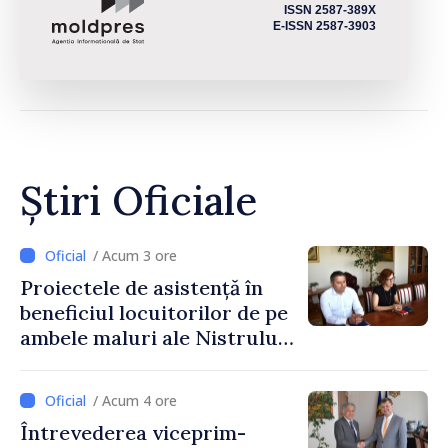
ISSN 2587-389X
E-ISSN 2587-3903
Știri Oficiale
/ Acum 3 ore
Proiectele de asistență în
beneficiul locuitorilor de pe
ambele maluri ale Nistrului
discutate la întrevederea
viceprim-ministrului cu
/ Acum 4 ore
reprezentanta rezidentă a
Întrevederea viceprim-
PNUD în Republica Moldova,