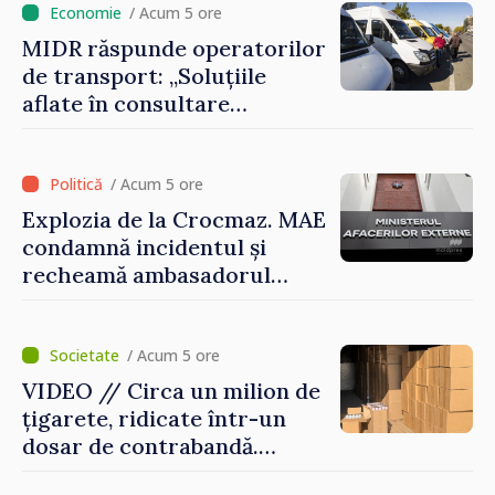
doar astfel puteți reuși”
/ Acum 5 ore
MIDR răspunde operatorilor
de transport: „Soluțiile
aflate în consultare
urmăresc ca cetățenii să
beneficieze de servicii
sigure, regulate și
/ Acum 5 ore
accesibile”
Explozia de la Crocmaz. MAE
condamnă incidentul și
recheamă ambasadorul
Republicii Moldova la
Moscova pentru consultări
/ Acum 5 ore
VIDEO // Circa un milion de
țigarete, ridicate într-un
dosar de contrabandă.
Produsele urmau a fi scoase