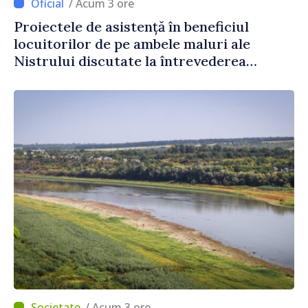
/ Acum 3 ore
Proiectele de asistență în beneficiul
locuitorilor de pe ambele maluri ale
Nistrului discutate la întrevederea
viceprim-ministrului cu reprezentanta
rezidentă a PNUD în Republica Moldova,
Daniela Gasparikova
/ Acum 3 ore