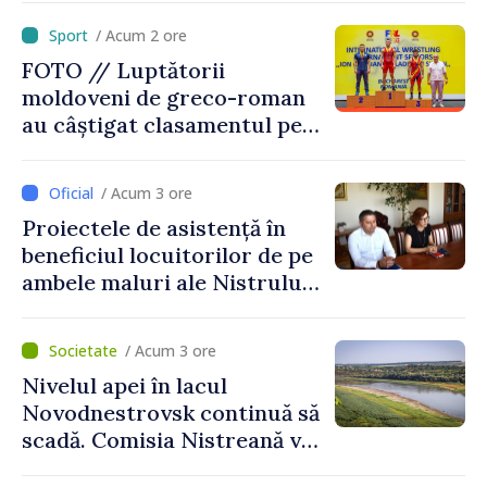
„Un omagiu celor care au
/ Acum 2 ore
luptat pentru libertate”
FOTO // Luptătorii
moldoveni de greco-roman
au câștigat clasamentul pe
echipe la turneul de la
București
/ Acum 3 ore
Proiectele de asistență în
beneficiul locuitorilor de pe
ambele maluri ale Nistrului
discutate la întrevederea
viceprim-ministrului cu
/ Acum 3 ore
reprezentanta rezidentă a
Nivelul apei în lacul
PNUD în Republica Moldova,
Novodnestrovsk continuă să
Daniela Gasparikova
scadă. Comisia Nistreană va
analiza situația hidrologică