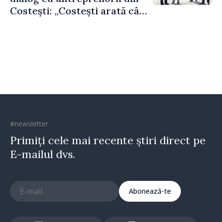
Costești: „Costești arată cât
de mult poate face o
comunitate atunci când
există inițiativă, muncă și
spirit antreprenorial”
#newsletter
Primiți cele mai recente știri direct pe
E-mailul dvs.
Abonează-te