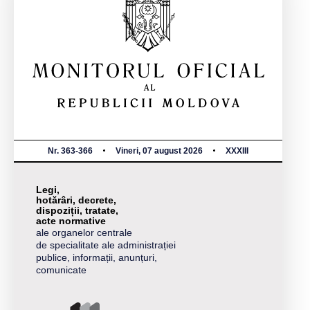
Nr. 363-366
Vineri, 07 august 2026
XXXIII
Legi,
hotărâri, decrete,
dispoziții, tratate,
acte normative
ale organelor centrale
de specialitate ale administrației
publice, informații, anunțuri,
comunicate