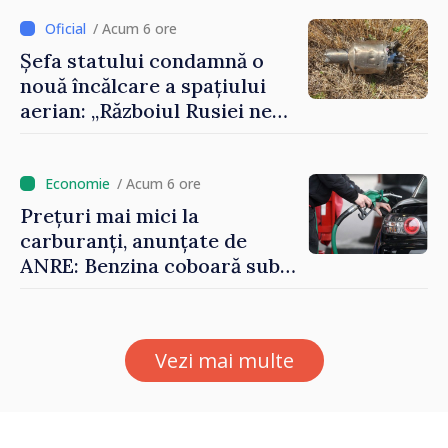
ilegal din țară
/ Acum 6 ore
Șefa statului condamnă o
nouă încălcare a spațiului
aerian: „Războiul Rusiei ne
afectează direct”
/ Acum 6 ore
Prețuri mai mici la
carburanți, anunțate de
ANRE: Benzina coboară sub
pragul de 30 de lei
Vezi mai multe