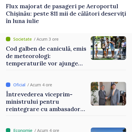
Flux majorat de pasageri pe Aeroportul
Chișinău: peste 811 mii de călători deserviți
în luna iulie
/ Acum 3 ore
Cod galben de caniculă, emis
de meteorologi:
temperaturile vor ajunge
până la +35 de grade Celsius
/ Acum 4 ore
Întrevederea viceprim-
ministrului pentru
reintegrare cu ambasadorul
Japoniei în Republica
Moldova
/ Acum 4 ore