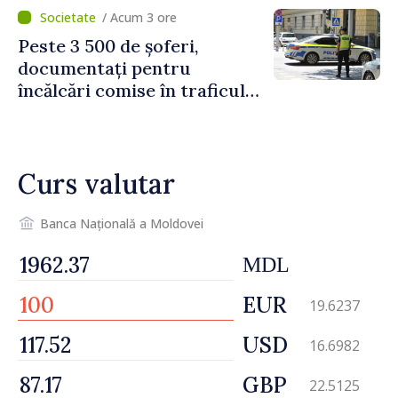
/ Acum 3 ore
Peste 3 500 de șoferi,
documentați pentru
încălcări comise în traficul
rutier. Cei mai mulți au
depășit limita de viteză
Curs valutar
Banca Națională a Moldovei
MDL
EUR
19.6237
USD
16.6982
GBP
22.5125