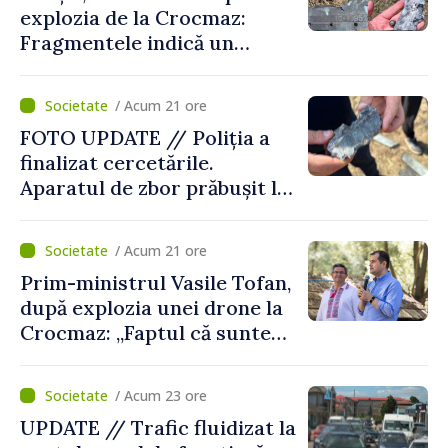
explozia de la Crocmaz:
Fragmentele indică un
posibil tip de „dronă-
rachetă”
/ Acum 21 ore
FOTO UPDATE // Poliția a
finalizat cercetările.
Aparatul de zbor prăbușit la
Crocmaz ar putea fi o
„dronă-rachetă”
/ Acum 21 ore
Prim-ministrul Vasile Tofan,
după explozia unei drone la
Crocmaz: „Faptul că suntem
în afara zonei de război nu
ne protejează”
/ Acum 23 ore
UPDATE // Trafic fluidizat la