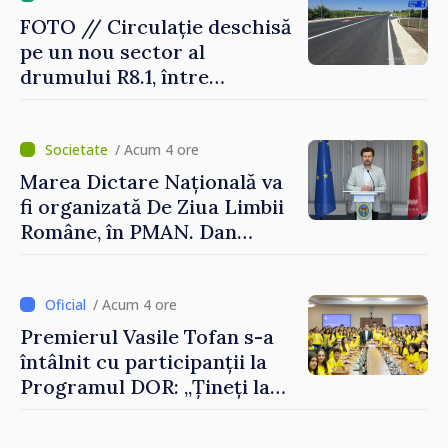
FOTO // Circulație deschisă
pe un nou sector al
drumului R8.1, între
Arionești și Otaci. Vladimir
Bolea: „Drumuri bune
înseamnă deplasări sigure
/ Acum 4 ore
ale agenților economici și
Marea Dictare Națională va
cetățenilor”
fi organizată De Ziua Limbii
Române, în PMAN. Dan
Perciun: „Evenimentul are o
semnificație aparte în acest
an”
/ Acum 4 ore
Premierul Vasile Tofan s-a
întâlnit cu participanții la
Programul DOR: „Țineți la
rădăcinile voastre și nu vă
feriți de încercări și greșeli –