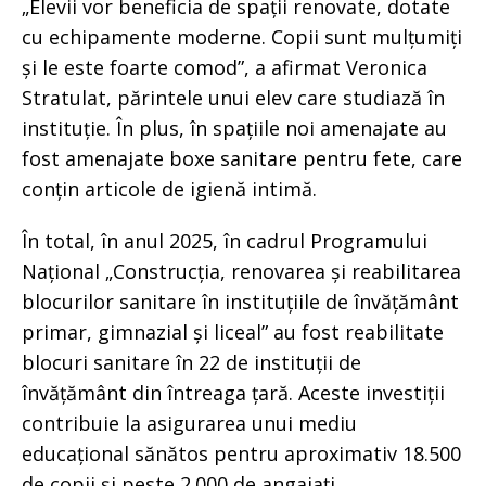
„Elevii vor beneficia de spații renovate, dotate
cu echipamente moderne. Copii sunt mulțumiți
și le este foarte comod”, a afirmat Veronica
Stratulat, părintele unui elev care studiază în
instituție. În plus, în spațiile noi amenajate au
fost amenajate boxe sanitare pentru fete, care
conțin articole de igienă intimă.
În total, în anul 2025, în cadrul Programului
Național „Construcția, renovarea și reabilitarea
blocurilor sanitare în instituțiile de învățământ
primar, gimnazial și liceal” au fost reabilitate
blocuri sanitare în 22 de instituții de
învățământ din întreaga țară. Aceste investiții
contribuie la asigurarea unui mediu
educațional sănătos pentru aproximativ 18.500
de copii și peste 2.000 de angajați.