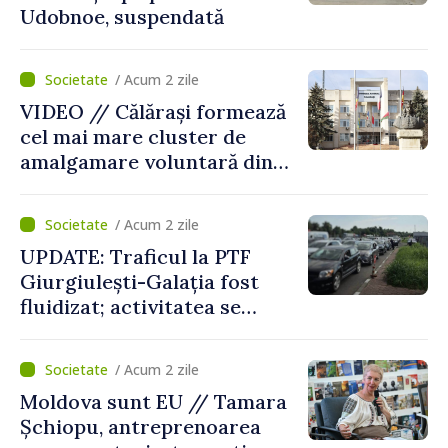
Udobnoe, suspendată
/ Acum 2 zile
VIDEO // Călărași formează
cel mai mare cluster de
amalgamare voluntară din
Republica Moldova. Consiliul
orășenesc a aprobat decizia
/ Acum 2 zile
finală
UPDATE: Traficul la PTF
Giurgiulești-Galația fost
fluidizat; activitatea se
desfășoară în condiții
normale
/ Acum 2 zile
Moldova sunt EU // Tamara
Șchiopu, antreprenoarea