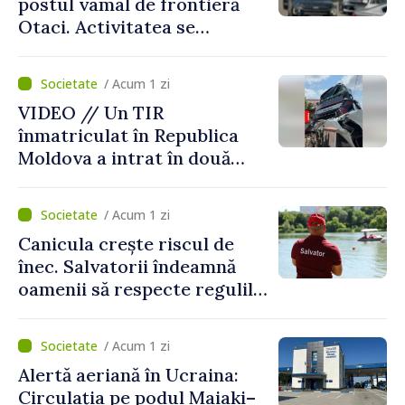
postul vamal de frontieră
Otaci. Activitatea se
desfășoară în condiții
normale
/ Acum 1 zi
VIDEO // Un TIR
înmatriculat în Republica
Moldova a intrat în două
gospodării din Vaslui,
România
/ Acum 1 zi
Canicula crește riscul de
înec. Salvatorii îndeamnă
oamenii să respecte regulile
de siguranță la scăldat
/ Acum 1 zi
Alertă aeriană în Ucraina:
Circulația pe podul Maiaki–