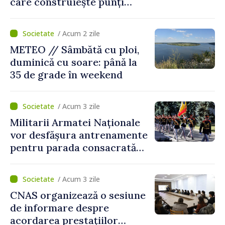
care construiește punți
între Marea Britanie și
Republica Moldova
/ Acum 2 zile
METEO // Sâmbătă cu ploi,
duminică cu soare: până la
35 de grade în weekend
/ Acum 3 zile
Militarii Armatei Naționale
vor desfășura antrenamente
pentru parada consacrată
Zilei Independenței
/ Acum 3 zile
CNAS organizează o sesiune
de informare despre
acordarea prestațiilor