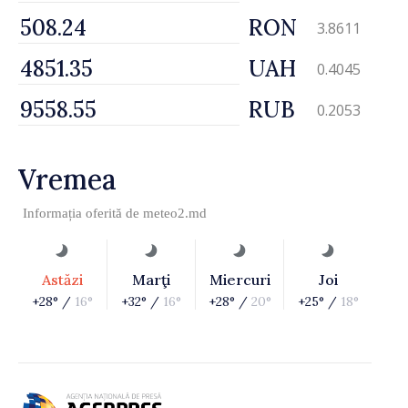
RON
3.8611
UAH
0.4045
RUB
0.2053
Vremea
Informația oferită de
meteo2.md
Astăzi
Marţi
Miercuri
Joi
+28° /
16°
+32° /
16°
+28° /
20°
+25° /
18°