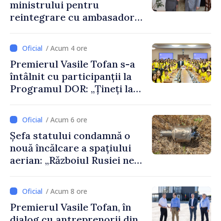
ministrului pentru
Daniela Gasparikova
reintegrare cu ambasadorul
Japoniei în Republica
Moldova
/ Acum 4 ore
Premierul Vasile Tofan s-a
întâlnit cu participanții la
Programul DOR: „Țineți la
rădăcinile voastre și nu vă
feriți de încercări și greșeli –
/ Acum 6 ore
doar astfel puteți reuși”
Șefa statului condamnă o
nouă încălcare a spațiului
aerian: „Războiul Rusiei ne
afectează direct”
/ Acum 8 ore
Premierul Vasile Tofan, în
dialog cu antreprenorii din