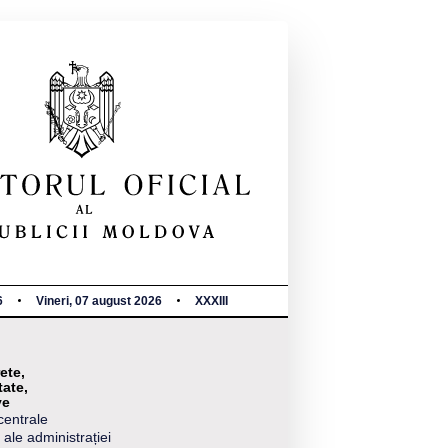
6
Vineri, 07 august 2026
XXXIII
ete,
tate,
ve
centrale
 ale administrației