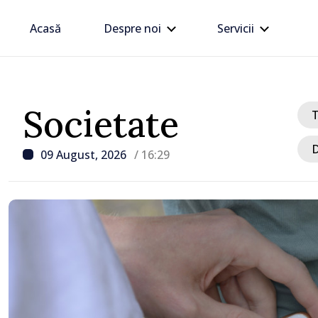
Acasă
Despre noi
Servicii
Societate
D
09 August, 2026
/ 16:29
/ Acum 1 oră
Trafic intens la postul 
Moghilev-Podolsk, pe se
ieșire din Republica Mo