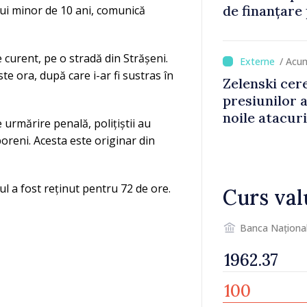
de finanțare
nui minor de 10 ani, comunică
culturale și 
e curent, pe o stradă din Strășeni.
/ Acu
te ora, după care i-ar fi sustras în
Zelenski cer
presiunilor 
noile atacur
 urmărire penală, polițiștii au
poreni. Acesta este originar din
ul a fost reținut pentru 72 de ore.
Curs val
Banca Naționa