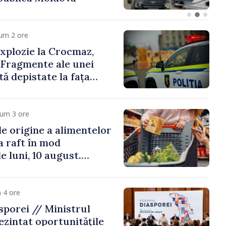
um 2 ore
xplozie la Crocmaz,
 Fragmente ale unei
ă depistate la fața
cum 3 ore
e origine a alimentelor
la raft în mod
e luni, 10 august.
 riscă amenzi de zeci
de lei
 4 ore
porei // Ministrul
ezintat oportunitățile