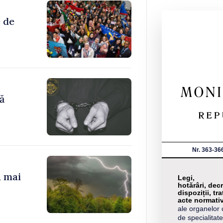
 de
ă
Nr. 363-36
a mai
Legi,
hotărâri, decr
dispoziții, tra
acte normati
ale organelor 
de specialitate