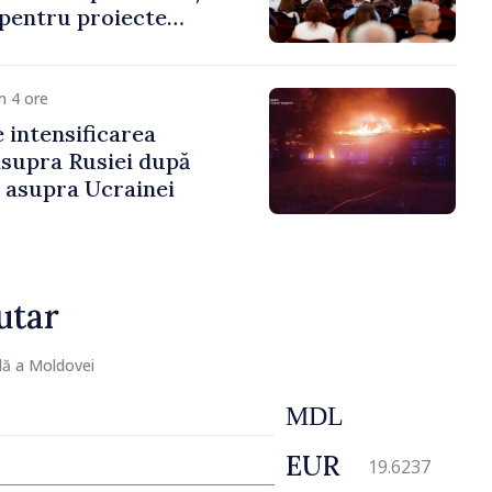
 pentru proiecte
mobilitatea artiștilor
m 4 ore
e intensificarea
asupra Rusiei după
i asupra Ucrainei
utar
lă a Moldovei
MDL
EUR
19.6237