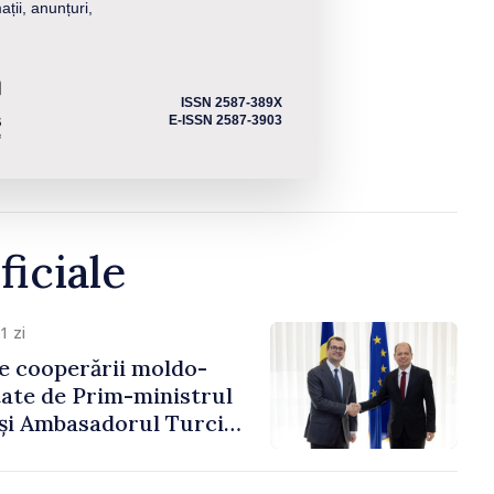
ații, anunțuri,
ISSN 2587-389X
E-ISSN 2587-3903
ficiale
1 zi
e cooperării moldo-
tate de Prim-ministrul
 și Ambasadorul Turciei,
fa Sertel