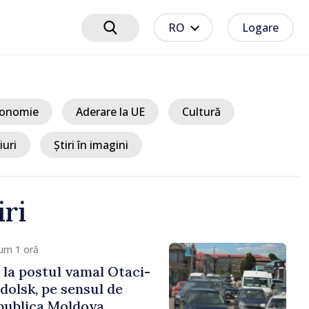
RO
Logare
onomie
Aderare la UE
Cultură
iuri
Știri în imagini
iri
um 2 ore
TIR înmatriculat în
ldova a intrat în două
in Vaslui, România