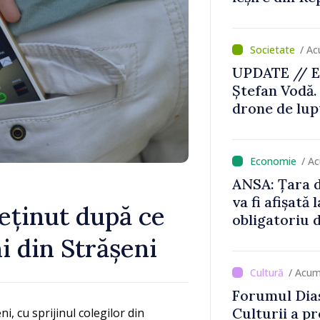
/ Ac
UPDATE // E
Ștefan Vodă.
drone de lupt
locului
/ A
ANSA: Țara d
va fi afișată 
eținut după ce
obligatoriu d
Comercianții
ni din Strășeni
de mii de lei 
/ Acum
Forumul Dias
Culturii a pr
ni, cu sprijinul colegilor din