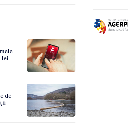
emeie
 lei
te de
ții