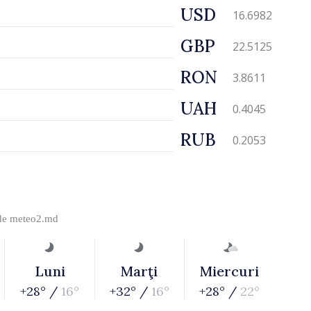
USD
16.6982
GBP
22.5125
RON
3.8611
UAH
0.4045
RUB
0.2053
 de
meteo2.md
Luni
Marţi
Miercuri
+28° /
16°
+32° /
16°
+28° /
22°