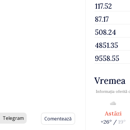
Vremea
Informația oferită
Astăzi
Telegram
Comentează
+26° /
19°