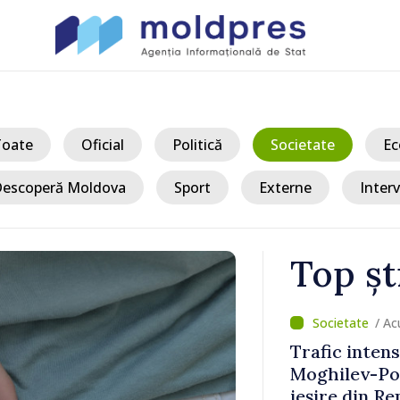
Toate
Oficial
Politică
Societate
Ec
escoperă Moldova
Sport
Externe
Interv
Top șt
/ Ac
vamal Otaci-
VIDEO // Un 
nsul de
Republica Mo
ldova
gospodării d