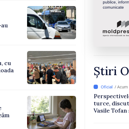
publice, inform
comunicate
-au
u, cu
Știri O
rioada
/ Acum 
Perspectivel
turce, discu
e
Vasile Tofan
reăm
Uygar Musta