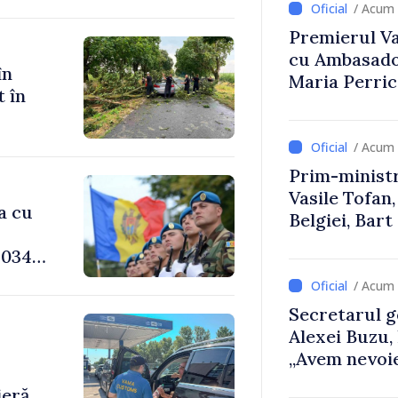
/ Acum 
Premierul Vas
cu Ambasador
în
Maria Perri
t în
/ Acum 
Prim-ministr
Vasile Tofan,
a cu
Belgiei, Bar
despre parcu
034,
Republicii M
/ Acum 
Secretarul g
Alexei Buzu,
-
„Avem nevoie
dumneavoast
ieră