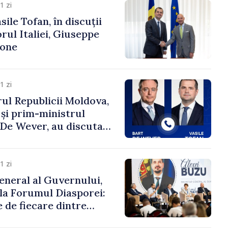
1 zi
ile Tofan, în discuții
ul Italiei, Giuseppe
cone
1 zi
ul Republicii Moldova,
 și prim-ministrul
t De Wever, au discutat
rsul european al
oldova.
1 zi
eneral al Guvernului,
 la Forumul Diasporei:
 de fiecare dintre
ră pentru a construi