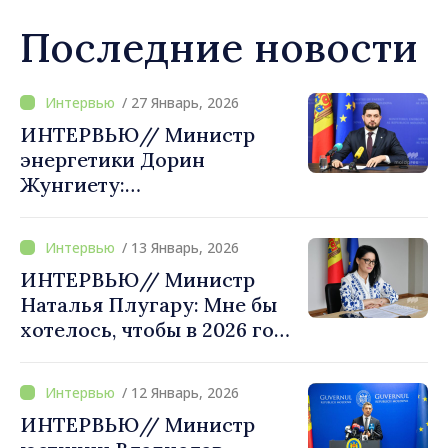
Последние новости
/ 27 Январь, 2026
ИНТЕРВЬЮ// Министр
энергетики Дорин
Жунгиету:
Первостепенный интерес
состоит в том, чтобы у
/ 13 Январь, 2026
граждан были надежные
ИНТЕРВЬЮ// Министр
энергоносители по
Наталья Плугару: Мне бы
доступным ценам
хотелось, чтобы в 2026 году
проводимые Минтруда и
социальной защиты
/ 12 Январь, 2026
реформы ощущали люди в
ИНТЕРВЬЮ// Министр
повседневной жизни