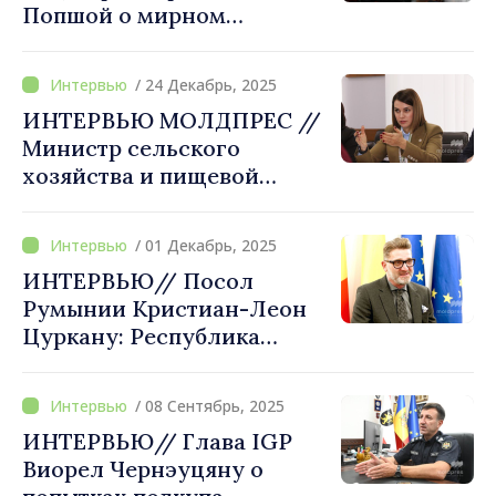
Попшой о мирном
соглашении в Украине:
«Никакие дискуссии о
/ 24 Декабрь, 2025
Республике Молдова
ИНТЕРВЬЮ МОЛДПРЕС //
невозможны без участия
Министр сельского
Кишинёва. Мы в этом
хозяйства и пищевой
убедились»
промышленности
Людмила Катлабуга:
/ 01 Декабрь, 2025
«Европейская интеграция в
ИНТЕРВЬЮ// Посол
корне меняет подход к
Румынии Кристиан-Леон
поддержке сельского
Цуркану: Республика
хозяйства»
Молдова никогда не будет
одинока в своих усилиях.
/ 08 Сентябрь, 2025
Румыния будет
ИНТЕРВЬЮ// Глава IGP
поддерживать ее
Виорел Чернэуцяну о