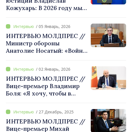
юстиции Владислав
Кожухарь: В 2026 году мы
будем всецело вовлечены в
процесс приведения
/ 05 Январь, 2026
национального
ИНТЕРВЬЮ МОЛДПРЕС //
законодательства в
Министр обороны
соответствие с
Анатолие Носатый: «Война
европейским
Российской Федерации в
Украине обострила
/ 02 Январь, 2026
уязвимость оборонного
ИНТЕРВЬЮ МОЛДПРЕС //
сектора и необходимость
Вице-премьер Владимир
создания сильной армии,
Боля: «Я хочу, чтобы в
готовой и устойчивой к
Молдове ребёнок из
современным вызовам»
любого села имел такие же
/ 27 Декабрь, 2025
возможности, как и
ИНТЕРВЬЮ МОЛДПРЕС //
ребёнок из столицы»
Вице-премьер Михай