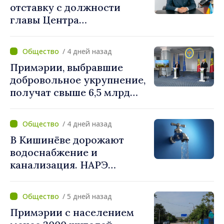
отставку с должности
главы Центра
стратегической
коммуникации и
/ 4 дней назад
противодействия
Примэрии, выбравшие
дезинформации
добровольное укрупнение,
получат свыше 6,5 млрд
леев. Алексей Бузу:
«Правительство
/ 4 дней назад
предоставляет примэриям,
В Кишинёве дорожают
которые добровольно
водоснабжение и
объединяются,
канализация. НАРЭ
беспрецедентный
утвердило новые тарифы
инвестиционный пакет»
/ 5 дней назад
Примэрии с населением