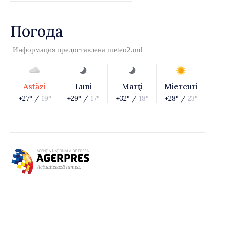
Погода
Информация предоставлена
meteo2.md
Astăzi
Luni
Marţi
Miercuri
+27° /
19°
+29° /
17°
+32° /
18°
+28° /
23°