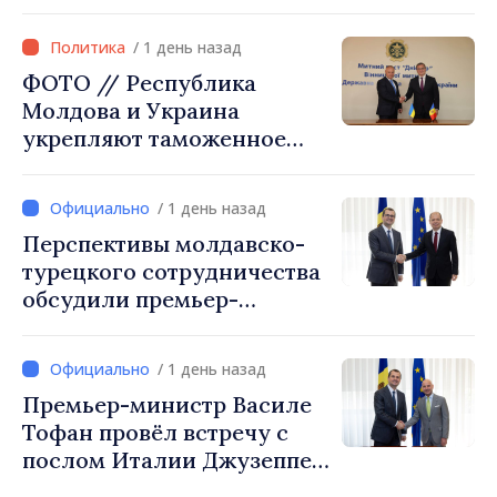
через туризм, инвестиции
и экспорт
/ 1 день назад
ФОТО // Республика
Молдова и Украина
укрепляют таможенное
сотрудничество для
обеспечения безопасности
/ 1 день назад
границы и европейской
Перспективы молдавско-
интеграции. Встреча в
турецкого сотрудничества
Могилёв-Подольском
обсудили премьер-
министр Василе Тофан и
посол Турции Уйгар
/ 1 день назад
Мустафа Сертел
Премьер-министр Василе
Тофан провёл встречу с
послом Италии Джузеппе
Мария Перриконе