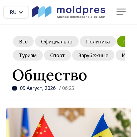
RU
Все
Официально
Политика
Обще
Туризм
Спорт
Зарубежные
Инте
Общество
09 Август, 2026
/ 06:25