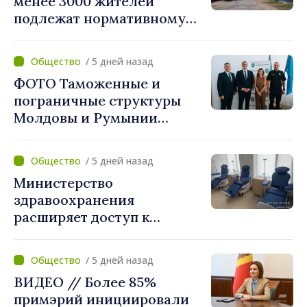
менее 3000 жителей
подлежат нормативному
укрупнению. Игорь Гросу:
«Реформу нужно
/ 5 дней назад
завершить этой осенью»
ФОТО Таможенные и
пограничные структуры
Молдовы и Румынии
согласовали новые меры
по разгрузке движения на
/ 5 дней назад
КПП "Леушены–Албица"
Министерство
здравоохранения
расширяет доступ к
химиотерапии в
Новоаненской и Сорокской
/ 5 дней назад
районных больницах
ВИДЕО // Более 85%
примэрий инициировали