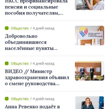
НКСС профинансировала
внесём свой вклад в
пенсии и социальные
поддержание
пособия получателям,
стабильности системы»
имеющим банковские
карты
/ 4 дней назад
Добровольно
объединившиеся
населённые пункты
получат поддержку для
создания Единых центров
/ 4 дней назад
предоставления услуг
ВИДЕО // Министр
здравоохранения объявил
о смене руководства
Бельцкой клинической
больницы. Людмила
/ 4 дней назад
Капчеля будет исполнять
Анна Ревенко подаёт в
обязанности директора