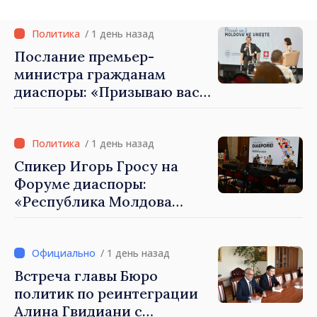
Петра Лярке
/ 1 день назад
Послание премьер-
министра гражданам
диаспоры: «Призываю вас
внести свой вклад в
развитие Республики
Молдова»
/ 1 день назад
Спикер Игорь Гросу на
Форуме диаспоры:
«Республика Молдова
демонстрирует, благодаря
своим гражданам в стране
и за рубежом, что
/ 1 день назад
заслуживает стать частью
Встреча главы Бюро
большой европейской
политик по реинтеграции
семьи»
Алина Гвидиани с