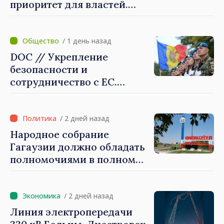
приоритет для властей.
Майя Санду: «Нужно
создать механизмы,
которые будут их
/ 1 день назад
защищать»
DOC // Укрепление
безопасности и
сотрудничество с ЕС.
Программа внедрения
Национальной стратегии
обороны на 2024–2034 годы
/ 2 дней назад
опубликована в Monitorul
Народное собрание
Oficial
Гагаузии должно обладать
полномочиями в полном
объеме. Президент Майя
Санду: «Выборы должны
быть свободными и
/ 2 дней назад
честными»
Линия электропередачи