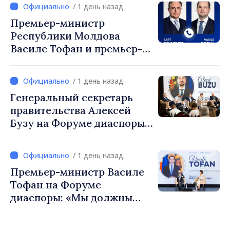
/ 1 день назад
Премьер-министр
Республики Молдова
Василе Тофан и премьер-
министр Бельгии Барт де
Вевер обсудили
/ 1 день назад
европейский путь
Генеральный секретарь
Республики Молдова
правительства Алексей
Бузу на Форуме диаспоры:
«Нам нужен каждый из вас,
чтобы строить более
/ 1 день назад
сильные сообщества»
Премьер-министр Василе
Тофан на Форуме
диаспоры: «Мы должны
вернуть людям оптимизм и
уверенность в том, что