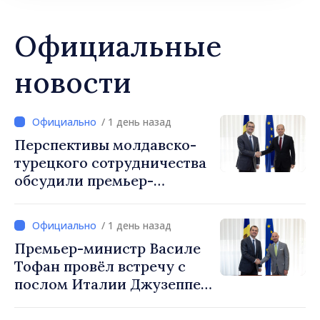
Официальные
новости
/ 1 день назад
Перспективы молдавско-
турецкого сотрудничества
обсудили премьер-
министр Василе Тофан и
посол Турции Уйгар
/ 1 день назад
Мустафа Сертел
Премьер-министр Василе
Тофан провёл встречу с
послом Италии Джузеппе
Мария Перриконе