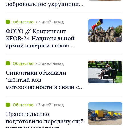
добровольное укрупнение.
Президент Майя Санду
приветствует смелые
/ 5 дней назад
решения местных властей:
ФОТО // Контингент
«Вы поставили интересы
KFOR-24 Национальной
людей на первое место»
армии завершил свою
миссию в Косово
/ 5 дней назад
Синоптики объявили
"жёлтый код"
метеоопасности в связи с
жарой. Температура
поднимется до 36°C
/ 5 дней назад
Правительство
подготовило передачу ещё