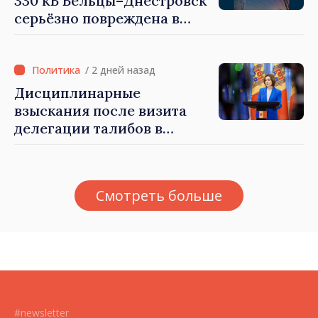
330 кВ Бельцы–Днестровск
серьёзно повреждена в
результате разгула стихии
/ 2 дней назад
Дисциплинарные
взыскания после визита
делегации талибов в
Республику Молдова. Майя
Санду: «Позорно, что люди,
занимающие высокие
Смотреть больше
должности, не знают
политики государства»
#newsletter