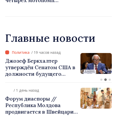
четырёх мотопомп
примэрии столицы и
предприятию «Apă Canal»
Главные новости
/ 19 часов назад
Форум диаспоры // «Семь
чудес Молдовы» – проект,
который стремится
приблизить детей из
диаспоры к стране их
/ 1 день назад
происхождения
Форум диаспоры //
Республика Молдова
продвигается в Швейцарии