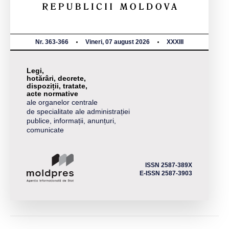
Nr. 363-366
Vineri, 07 august 2026
XXXIII
Legi,
hotărâri, decrete,
dispoziții, tratate,
acte normative
ale organelor centrale
de specialitate ale administrației
publice, informații, anunțuri,
comunicate
ISSN 2587-389X
E-ISSN 2587-3903