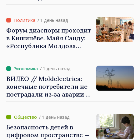
представителями Миссии
Международного Комитета
Красного Креста в
/ 1 день назад
Молдове
Форум диаспоры проходит
в Кишинёве. Майя Санду:
«Республика Молдова
стремительно
продвигается к ЕС, а
диаспора может сыграть
/ 1 день назад
важную роль в
ВИДЕО // Moldelectrica:
продвижении и поддержке
конечные потребители не
этого пути»
пострадали из‑за аварии на
линии Бельцы–Днестровск.
Ремонтные работы будут
выполнены в
/ 1 день назад
приоритетном режиме
Безопасность детей в
цифровом пространстве —