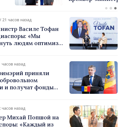
или европейский путь
 Молдова
/ 21 часов назад
нистр Василе Тофан
диаспоры: «Мы
нуть людям оптимизм
ь в том, что
 Молдова движется в
 направлении»
1 часов назад
примэрий приняли
добровольном
и и получат фонды
ций. Игорь Гросу:
долеть препятствия и
ённым пунктам шанс
2 часов назад
»
ер Михай Попшой на
споры: «Каждый из