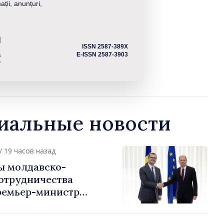
ații, anunțuri,
ISSN 2587-389X
E-ISSN 2587-3903
альные новости
/ 19 часов назад
ы молдавско-
сотрудничества
ремьер-министр
урции
устафа Сертел