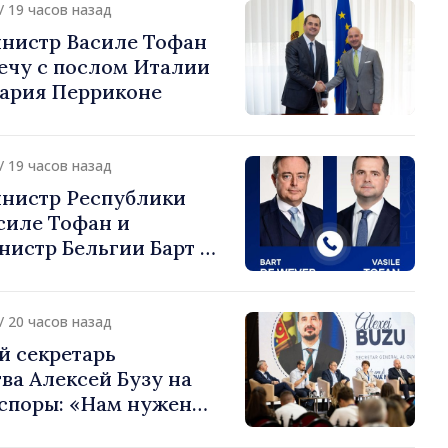
/ 19 часов назад
нистр Василе Тофан
ечу с послом Италии
ария Перриконе
/ 19 часов назад
нистр Республики
силе Тофан и
истр Бельгии Барт де
или европейский путь
 Молдова
/ 20 часов назад
й секретарь
ва Алексей Бузу на
споры: «Нам нужен
ас, чтобы строить