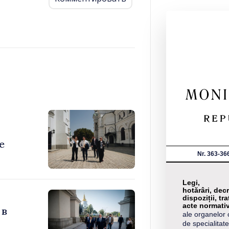
е
Nr. 363-36
Legi,
hotărâri, decr
dispoziții, tra
acte normati
 в
ale organelor 
de specialitate