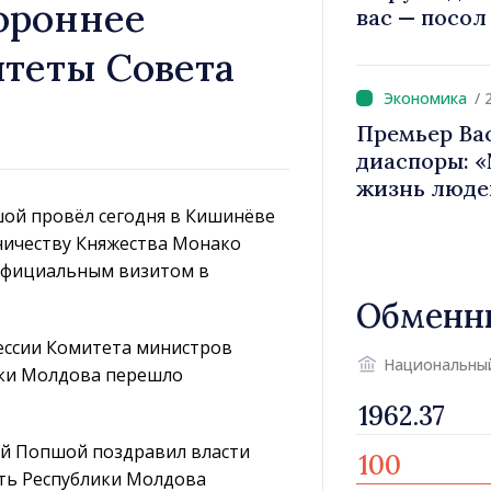
ороннее
вас — посол
вносит вкла
итеты Совета
имиджа Рес
/ 
Премьер Ва
диаспоры: 
жизнь люде
двигатели 
ой провёл сегодня в Кишинёве
ничеству Княжества Монако
 официальным визитом в
Обменн
сессии Комитета министров
Национальны
ики Молдова перешло
ай Попшой поздравил власти
ть Республики Молдова