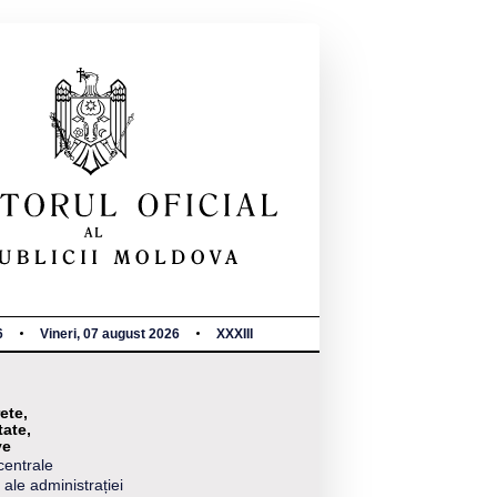
6
Vineri, 07 august 2026
XXXIII
ete,
tate,
ve
centrale
 ale administrației