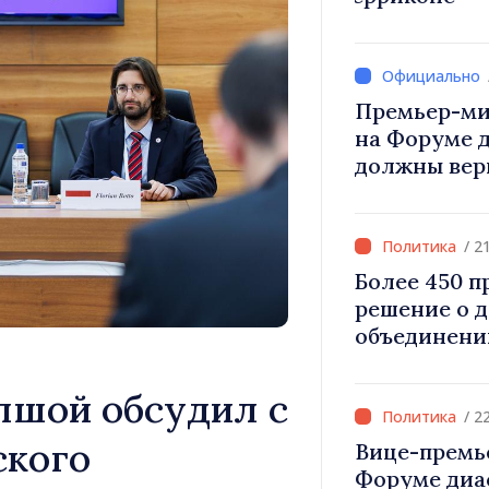
Вевер обсуд
Республики
Премьер-ми
на Форуме 
должны вер
и уверенност
Республика
правильном
/ 2
Более 450 
решение о 
объединени
для инвести
«Важно прео
пшой обсудил с
дать насел
/ 2
развиваться
ского
Вице-премь
Форуме диа