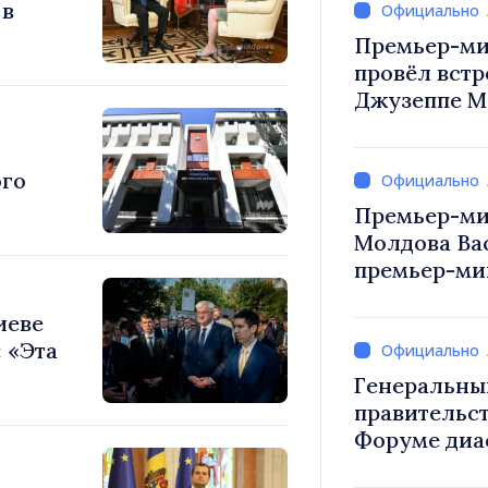
 в
Премьер-ми
провёл встр
Джузеппе М
ого
Премьер-ми
Молдова Ва
премьер-мин
Вевер обсуд
иеве
Республики
 «Эта
Генеральны
правительст
Форуме диа
каждый из в