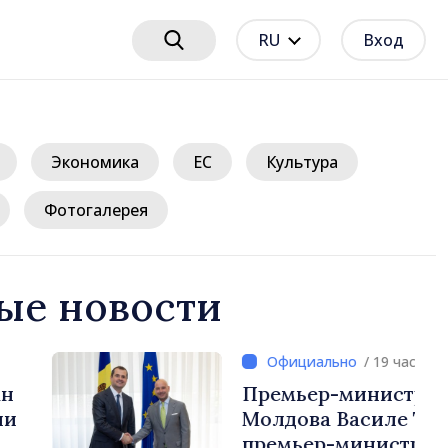
RU
Вход
Экономика
ЕС
Культура
Фотогалерея
ые новости
/ 19 часов назад
нистр Республики
силе Тофан и
истр Бельгии Барт де