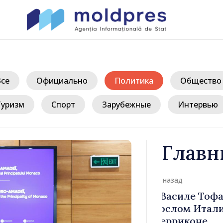
Все
Официально
Политика
Общество
Туризм
Спорт
Зарубежные
Интервью
Главн
д
иле Тофан
Премьер-ми
лом Италии
Молдова Ва
иконе
премьер-мин