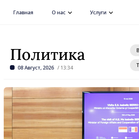
Главная
О нас
Услуги
Политика
08 Август, 2026
/ 13:34
/ 19 часов наза
Премьер-министр Вас
провёл встречу с пос
Джузеппе Мария Перр