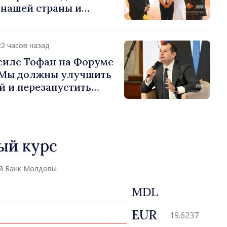
 нашей страны и
д в продвижение
публики Молдова»
22 часов назад
силе Тофан на Форуме
«Мы должны улучшить
й и перезапустить
экономики»
ый курс
й Банк Молдовы
MDL
EUR
19.6237