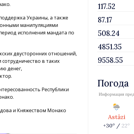
ако.
 поддержка Украины, а также
ионными манипуляциями
 период исполнения мандата по
кских двусторонних отношений,
и сотрудничество в таких
ию денег,
ктор.
Погода
нтересованность Республики
Информация пре
онако.
дова и Княжеством Монако
Astăzi
+30° /
22°