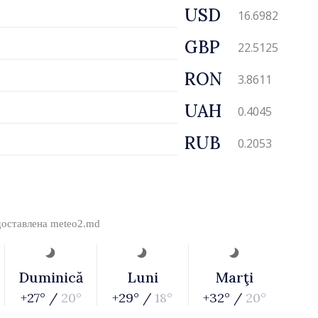
USD
16.6982
GBP
22.5125
RON
3.8611
UAH
0.4045
RUB
0.2053
доставлена
meteo2.md
Duminică
Luni
Marţi
+27° /
20°
+29° /
18°
+32° /
20°