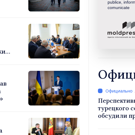
publice, inform
comunicate
ки
Офици
ав
а
»
Перспектив
турецкого 
обсудили п
Василе Тофан и посол Т
а
Уйгар М