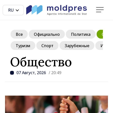
RU
Все
Официально
Политика
Обще
Туризм
Спорт
Зарубежные
Инте
Общество
07 Август, 2026
/ 20:49