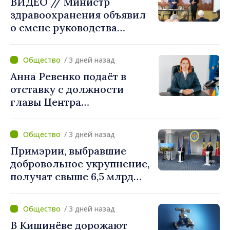
ВИДЕО // Министр
здравоохранения объявил
о смене руководства
Бельцкой клинической
больницы. Людмила
/ 3 дней назад
Капчеля будет исполнять
Анна Ревенко подаёт в
обязанности директора
отставку с должности
главы Центра
стратегической
коммуникации и
/ 3 дней назад
противодействия
Примэрии, выбравшие
дезинформации
добровольное укрупнение,
получат свыше 6,5 млрд
леев. Алексей Бузу:
«Правительство
/ 3 дней назад
предоставляет примэриям,
В Кишинёве дорожают
которые добровольно