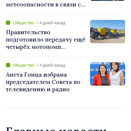
метеоопасности в связи с
жарой. Температура
поднимется до 36°C
/ 4 дней назад
Правительство
подготовило передачу ещё
четырёх мотопомп
примэрии столицы и
предприятию «Apă Canal»
/ 4 дней назад
Анета Гонца избрана
председателем Совета по
телевидению и радио