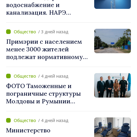
водоснабжение и
объединяются,
канализация. НАРЭ
беспрецедентный
утвердило новые тарифы
инвестиционный пакет»
/ 3 дней назад
Примэрии с населением
менее 3000 жителей
подлежат нормативному
укрупнению. Игорь Гросу:
«Реформу нужно
/ 4 дней назад
завершить этой осенью»
ФОТО Таможенные и
пограничные структуры
Молдовы и Румынии
согласовали новые меры
по разгрузке движения на
/ 4 дней назад
КПП "Леушены–Албица"
Министерство