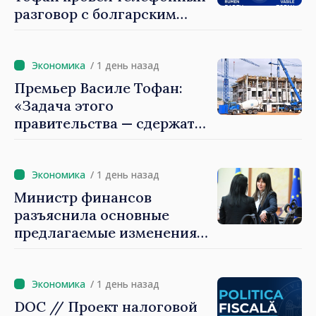
разговор с болгарским
коллегой Руменом
Радевым
/ 1 день назад
Премьер Василе Тофан:
«Задача этого
правительства — сдержать
рост цен на
недвижимость»
/ 1 день назад
Министр финансов
разъяснила основные
предлагаемые изменения
налоговой политики 2027
года по подоходному
налогу
/ 1 день назад
DOC // Проект налоговой