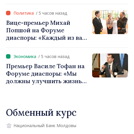
объединении и получат
фонды для инвестиций.
/ 5 часов назад
Игорь Гросу: «Важно
Вице-премьер Михай
преодолеть препятствия и
Попшой на Форуме
дать населённым пунктам
диаспоры: «Каждый из вас
шанс развиваться»
— посол нашей страны и
вносит вклад в
/ 5 часов назад
продвижение имиджа
Премьер Василе Тофан на
Республики Молдова»
Форуме диаспоры: «Мы
должны улучшить жизнь
людей и перезапустить
двигатели экономики»
Обменный курс
Национальный Банк Молдовы