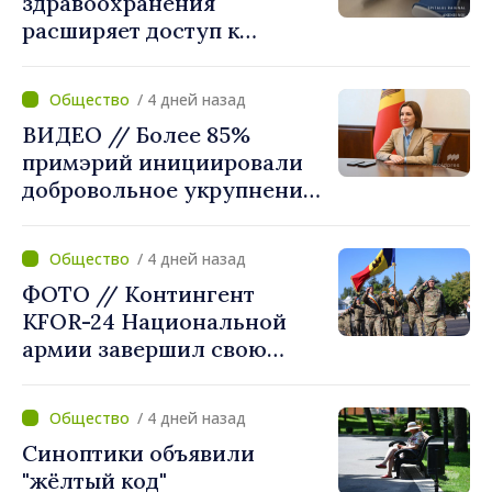
здравоохранения
расширяет доступ к
химиотерапии в
Новоаненской и Сорокской
/ 4 дней назад
районных больницах
ВИДЕО // Более 85%
примэрий инициировали
добровольное укрупнение.
Президент Майя Санду
приветствует смелые
/ 4 дней назад
решения местных властей:
ФОТО // Контингент
«Вы поставили интересы
KFOR-24 Национальной
людей на первое место»
армии завершил свою
миссию в Косово
/ 4 дней назад
Синоптики объявили
"жёлтый код"