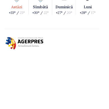
Astăzi
Sîmbătă
Duminică
Luni
+33° /
23°
+30° /
22°
+27° /
20°
+28° /
17°