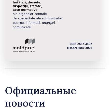
hotărâri, decrete,
dispoziții, tratate,
acte normative
ale organelor centrale
de specialitate ale administrației
publice, informații, anunțuri,
comunicate
ISSN 2587-389X
E-ISSN 2587-3903
Официальные
новости