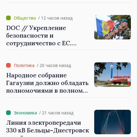
Майя Санду: «Нужно
создать механизмы,
которые будут их
/ 12 часов назад
защищать»
DOC // Укрепление
безопасности и
сотрудничество с ЕС.
Программа внедрения
Национальной стратегии
обороны на 2024–2034 годы
/ 20 часов назад
опубликована в Monitorul
Народное собрание
Oficial
Гагаузии должно обладать
полномочиями в полном
объеме. Президент Майя
Санду: «Выборы должны
быть свободными и
/ 21 часов назад
честными»
Линия электропередачи
330 кВ Бельцы–Днестровск