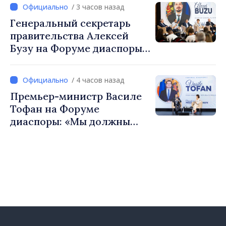
Вевер обсудили
/ 3 часов назад
европейский путь
Генеральный секретарь
Республики Молдова
правительства Алексей
Бузу на Форуме диаспоры:
«Нам нужен каждый из вас,
чтобы строить более
/ 4 часов назад
сильные сообщества»
Премьер-министр Василе
Тофан на Форуме
диаспоры: «Мы должны
вернуть людям оптимизм и
уверенность в том, что
Республика Молдова
движется в правильном
направлении»