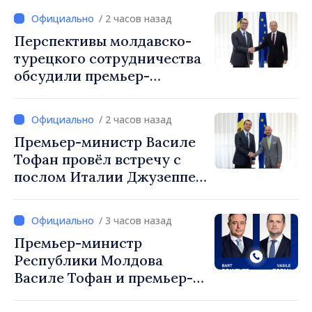
/ 2 часов назад
Перспективы молдавско-
турецкого сотрудничества
обсудили премьер-
министр Василе Тофан и
посол Турции Уйгар
/ 2 часов назад
Мустафа Сертел
Премьер-министр Василе
Тофан провёл встречу с
послом Италии Джузеппе
Мария Перриконе
/ 3 часов назад
Премьер-министр
Республики Молдова
Василе Тофан и премьер-
министр Бельгии Барт де