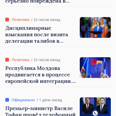
серьёзно повреждена в
результате разгула стихии
/ 22 часов назад
Дисциплинарные
взыскания после визита
делегации талибов в
Республику Молдова. Майя
Санду: «Позорно, что люди,
занимающие высокие
/ 22 часов назад
должности, не знают
Республика Молдова
политики государства»
продвигается в процессе
европейской интеграции.
Майя Санду: «Ни одно
государство нас не
блокирует»
/ 1 день назад
Премьер-министр Василе
Тофан провёл телефонный