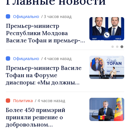
Главные новости
/ 3 часов назад
Премьер-министр
Республики Молдова
Василе Тофан и премьер-
министр Бельгии Барт де
Вевер обсудили
/ 4 часов назад
европейский путь
Премьер-министр Василе
Республики Молдова
Тофан на Форуме
диаспоры: «Мы должны
вернуть людям оптимизм и
уверенность в том, что
/ 4 часов назад
Республика Молдова
Более 450 примэрий
движется в правильном
приняли решение о
направлении»
добровольном