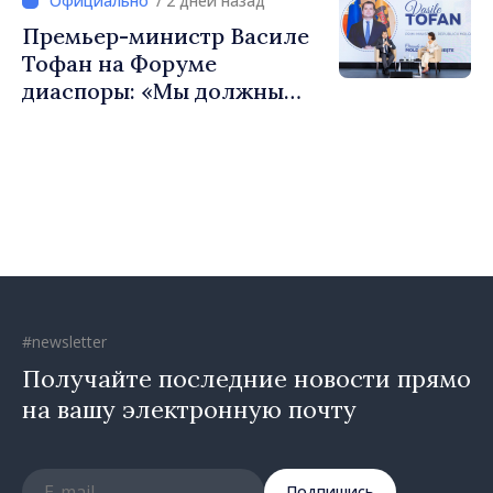
/ 2 дней назад
сильные сообщества»
Премьер-министр Василе
Тофан на Форуме
диаспоры: «Мы должны
вернуть людям оптимизм и
уверенность в том, что
Республика Молдова
движется в правильном
направлении»
#newsletter
Получайте последние новости прямо
на вашу электронную почту
Подпишись