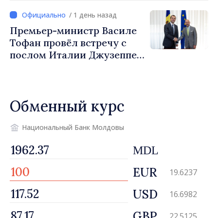
посол Турции Уйгар
/ 1 день назад
Мустафа Сертел
Премьер-министр Василе
Тофан провёл встречу с
послом Италии Джузеппе
Мария Перриконе
Обменный курс
Национальный Банк Молдовы
MDL
EUR
19.6237
USD
16.6982
GBP
22.5125