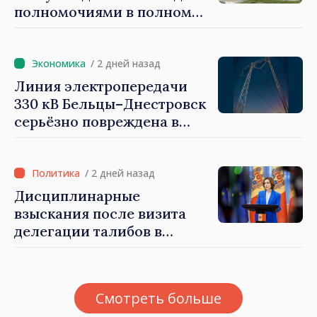
полномочиями в полном
объеме. Президент Майя
Санду: «Выборы должны
быть свободными и
/ 2 дней назад
честными»
Линия электропередачи
330 кВ Бельцы–Днестровск
серьёзно повреждена в
результате разгула стихии
/ 2 дней назад
Дисциплинарные
взыскания после визита
делегации талибов в
Республику Молдова. Майя
Санду: «Позорно, что люди,
занимающие высокие
Смотреть больше
должности, не знают