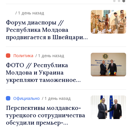
объединения в Республике
Молдова. Городской совет
/ 1 день назад
утвердил окончательное
Форум диаспоры //
решение
Республика Молдова
продвигается в Швейцарии
через туризм, инвестиции
и экспорт
/ 1 день назад
ФОТО // Республика
Молдова и Украина
укрепляют таможенное
сотрудничество для
обеспечения безопасности
/ 1 день назад
границы и европейской
Перспективы молдавско-
интеграции. Встреча в
турецкого сотрудничества
Могилёв-Подольском
обсудили премьер-
министр Василе Тофан и