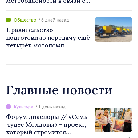
метеоопасности в связи с
жарой. Температура
поднимется до 36°C
/ 6 дней назад
Правительство
подготовило передачу ещё
четырёх мотопомп
примэрии столицы и
предприятию «Apă Canal»
Главные новости
/ 1 день назад
ВИДЕО // Калараш
формирует крупнейший
кластер добровольного