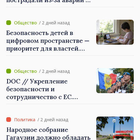
линии Бельцы–Днестровск.
Ремонтные работы будут
выполнены в
/ 2 дней назад
приоритетном режиме
Безопасность детей в
цифровом пространстве —
приоритет для властей.
Майя Санду: «Нужно
создать механизмы,
которые будут их
/ 2 дней назад
защищать»
DOC // Укрепление
безопасности и
сотрудничество с ЕС.
Программа внедрения
Национальной стратегии
обороны на 2024–2034 годы
/ 2 дней назад
опубликована в Monitorul
Народное собрание
Oficial
Гагаузии должно обладать