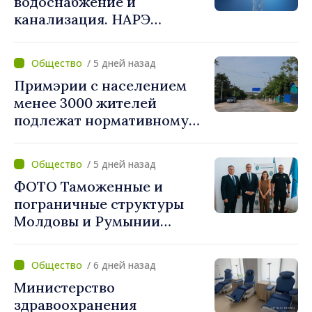
водоснабжение и
объединяются,
канализация. НАРЭ
беспрецедентный
утвердило новые тарифы
инвестиционный пакет»
/ 5 дней назад
Примэрии с населением
менее 3000 жителей
подлежат нормативному
укрупнению. Игорь Гросу:
«Реформу нужно
/ 5 дней назад
завершить этой осенью»
ФОТО Таможенные и
пограничные структуры
Молдовы и Румынии
согласовали новые меры
по разгрузке движения на
/ 6 дней назад
КПП "Леушены–Албица"
Министерство
здравоохранения