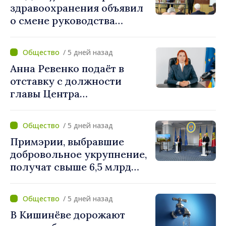
здравоохранения объявил
о смене руководства
Бельцкой клинической
больницы. Людмила
/ 5 дней назад
Капчеля будет исполнять
Анна Ревенко подаёт в
обязанности директора
отставку с должности
главы Центра
стратегической
коммуникации и
/ 5 дней назад
противодействия
Примэрии, выбравшие
дезинформации
добровольное укрупнение,
получат свыше 6,5 млрд
леев. Алексей Бузу:
«Правительство
/ 5 дней назад
предоставляет примэриям,
В Кишинёве дорожают
которые добровольно