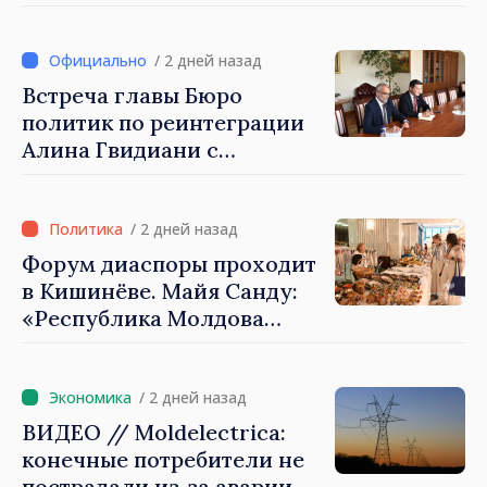
демонстрирует, благодаря
своим гражданам в стране
и за рубежом, что
/ 2 дней назад
заслуживает стать частью
Встреча главы Бюро
большой европейской
политик по реинтеграции
семьи»
Алина Гвидиани с
представителями Миссии
Международного Комитета
Красного Креста в
/ 2 дней назад
Молдове
Форум диаспоры проходит
в Кишинёве. Майя Санду:
«Республика Молдова
стремительно
продвигается к ЕС, а
диаспора может сыграть
/ 2 дней назад
важную роль в
ВИДЕО // Moldelectrica:
продвижении и поддержке
конечные потребители не
этого пути»
пострадали из‑за аварии на