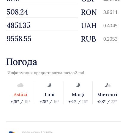
RON
3.8611
UAH
0.4045
RUB
0.2053
Погода
Информация предоставлена
meteo2.md
Astăzi
Luni
Marţi
Miercuri
+26° /
19°
+28° /
16°
+32° /
16°
+28° /
22°