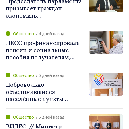
Председатель парламента
призывает граждан
экономить
электроэнергию: «Если
каждый сократит
/ 4 дней назад
потребление энергии, мы
НКСС профинансировала
внесём свой вклад в
пенсии и социальные
поддержание
пособия получателям,
стабильности системы»
имеющим банковские
карты
/ 5 дней назад
Добровольно
объединившиеся
населённые пункты
получат поддержку для
создания Единых центров
/ 5 дней назад
предоставления услуг
ВИДЕО // Министр