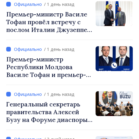
посол Турции Уйгар
/ 1 день назад
Мустафа Сертел
Премьер-министр Василе
Тофан провёл встречу с
послом Италии Джузеппе
Мария Перриконе
/ 1 день назад
Премьер-министр
Республики Молдова
Василе Тофан и премьер-
министр Бельгии Барт де
Вевер обсудили
/ 1 день назад
европейский путь
Генеральный секретарь
Республики Молдова
правительства Алексей
Бузу на Форуме диаспоры:
«Нам нужен каждый из вас,
чтобы строить более