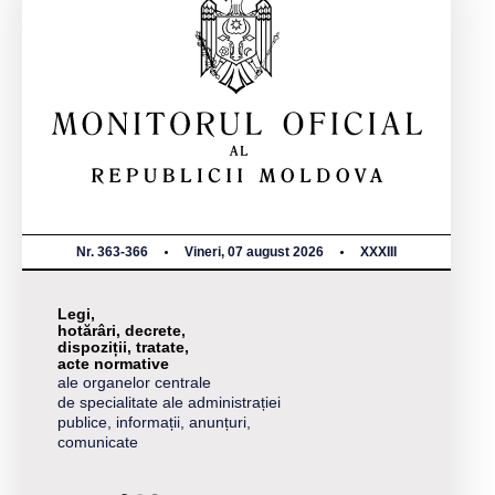
Nr. 363-366
Vineri, 07 august 2026
XXXIII
Legi,
hotărâri, decrete,
dispoziții, tratate,
acte normative
ale organelor centrale
de specialitate ale administrației
publice, informații, anunțuri,
comunicate