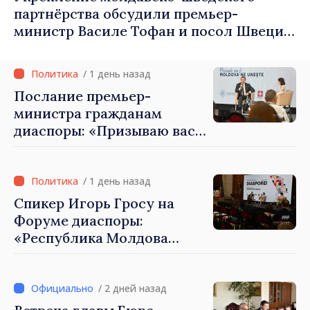
партнёрства обсудили премьер-
министр Василе Тофан и посол Швеции
Петра Лярке
/ 1 день назад
Послание премьер-
министра гражданам
диаспоры: «Призываю вас
внести свой вклад в
развитие Республики
Молдова»
/ 1 день назад
Спикер Игорь Гросу на
Форуме диаспоры:
«Республика Молдова
демонстрирует, благодаря
своим гражданам в стране
и за рубежом, что
/ 2 дней назад
заслуживает стать частью