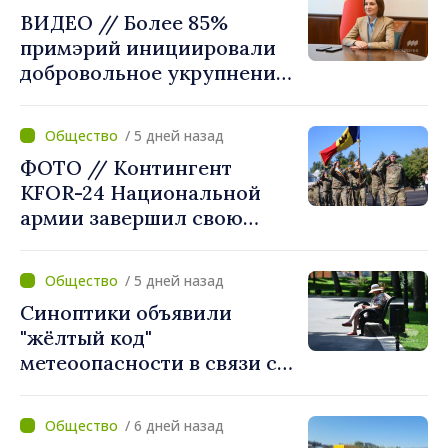
районных больницах
ВИДЕО // Более 85%
примэрий инициировали
добровольное укрупнение.
Президент Майя Санду
приветствует смелые
/ 5 дней назад
решения местных властей:
ФОТО // Контингент
«Вы поставили интересы
KFOR-24 Национальной
людей на первое место»
армии завершил свою
миссию в Косово
/ 5 дней назад
Синоптики объявили
"жёлтый код"
метеоопасности в связи с
жарой. Температура
поднимется до 36°C
/ 6 дней назад