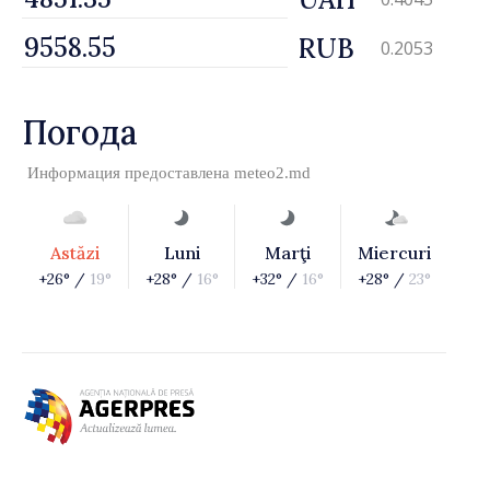
RUB
0.2053
Погода
Информация предоставлена
meteo2.md
Astăzi
Luni
Marţi
Miercuri
+26° /
19°
+28° /
16°
+32° /
16°
+28° /
23°