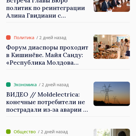
Встреча главы Бюро
большой европейской
политик по реинтеграции
семьи»
Алина Гвидиани с
представителями Миссии
Международного Комитета
Красного Креста в
/ 2 дней назад
Молдове
Форум диаспоры проходит
в Кишинёве. Майя Санду:
«Республика Молдова
стремительно
продвигается к ЕС, а
диаспора может сыграть
/ 2 дней назад
важную роль в
ВИДЕО // Moldelectrica:
продвижении и поддержке
конечные потребители не
этого пути»
пострадали из‑за аварии на
линии Бельцы–Днестровск.
Ремонтные работы будут
выполнены в
/ 2 дней назад