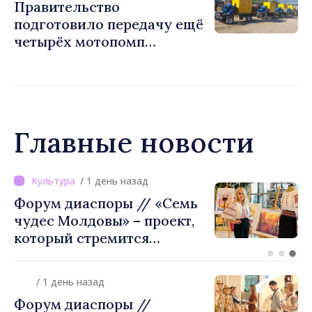
Правительство
подготовило передачу ещё
четырёх мотопомп
примэрии столицы и
предприятию «Apă Canal»
Главные новости
/ 19 часов назад
ВИДЕО // Калараш
формирует крупнейший
кластер добровольного
объединения в Республике
Молдова. Городской совет
/ 1 день назад
утвердил окончательное
Форум диаспоры //
решение