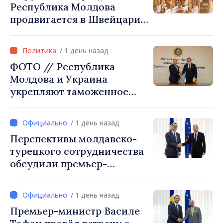
Республика Молдова
продвигается в Швейцарии
через туризм, инвестиции
и экспорт
/ 1 день назад
ФОТО // Республика
Молдова и Украина
укрепляют таможенное
сотрудничество для
обеспечения безопасности
/ 1 день назад
границы и европейской
Перспективы молдавско-
интеграции. Встреча в
турецкого сотрудничества
Могилёв-Подольском
обсудили премьер-
министр Василе Тофан и
посол Турции Уйгар
/ 1 день назад
Мустафа Сертел
Премьер-министр Василе