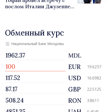
Тофан провёл встречу с
послом Италии Джузеппе
Мария Перриконе
Обменный курс
Национальный Банк Молдовы
MDL
EUR
19.6237
USD
16.6982
GBP
22.5125
RON
3.8611
UAH
0.4045