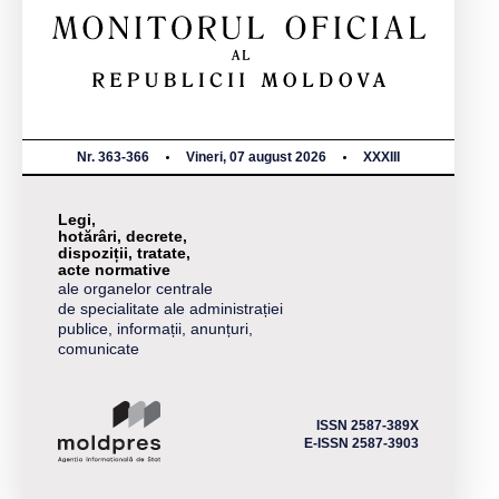
Nr. 363-366
Vineri, 07 august 2026
XXXIII
Legi,
hotărâri, decrete,
dispoziții, tratate,
acte normative
ale organelor centrale
de specialitate ale administrației
publice, informații, anunțuri,
comunicate
ISSN 2587-389X
E-ISSN 2587-3903