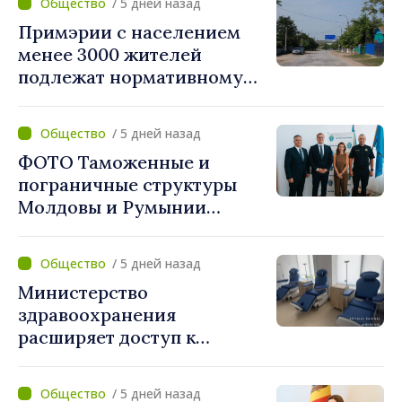
/ 5 дней назад
Примэрии с населением
менее 3000 жителей
подлежат нормативному
укрупнению. Игорь Гросу:
«Реформу нужно
/ 5 дней назад
завершить этой осенью»
ФОТО Таможенные и
пограничные структуры
Молдовы и Румынии
согласовали новые меры
по разгрузке движения на
/ 5 дней назад
КПП "Леушены–Албица"
Министерство
здравоохранения
расширяет доступ к
химиотерапии в
Новоаненской и Сорокской
/ 5 дней назад