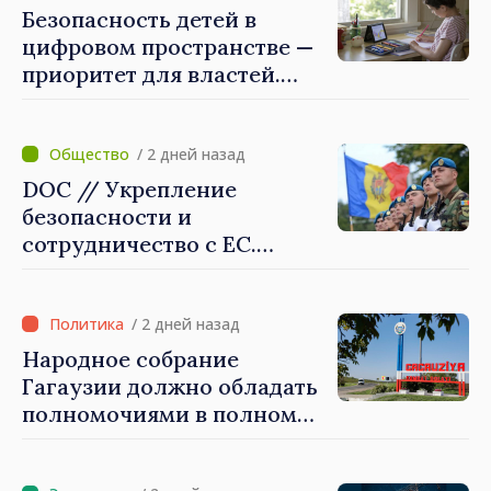
приоритетном режиме
Безопасность детей в
цифровом пространстве —
приоритет для властей.
Майя Санду: «Нужно
создать механизмы,
которые будут их
/ 2 дней назад
защищать»
DOC // Укрепление
безопасности и
сотрудничество с ЕС.
Программа внедрения
Национальной стратегии
обороны на 2024–2034 годы
/ 2 дней назад
опубликована в Monitorul
Народное собрание
Oficial
Гагаузии должно обладать
полномочиями в полном
объеме. Президент Майя
Санду: «Выборы должны