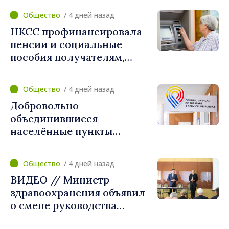
каждый сократит
/ 4 дней назад
потребление энергии, мы
НКСС профинансировала
внесём свой вклад в
пенсии и социальные
поддержание
пособия получателям,
стабильности системы»
имеющим банковские
карты
/ 4 дней назад
Добровольно
объединившиеся
населённые пункты
получат поддержку для
создания Единых центров
/ 4 дней назад
предоставления услуг
ВИДЕО // Министр
здравоохранения объявил
о смене руководства
Бельцкой клинической