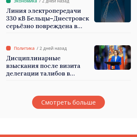
быть свободными и
/ 2 дней назад
честными»
Линия электропередачи
330 кВ Бельцы–Днестровск
серьёзно повреждена в
результате разгула стихии
/ 2 дней назад
Дисциплинарные
взыскания после визита
делегации талибов в
Республику Молдова. Майя
Санду: «Позорно, что люди,
занимающие высокие
Смотреть больше
должности, не знают
политики государства»