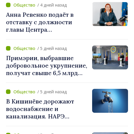
больницы. Людмила
/ 4 дней назад
Капчеля будет исполнять
Анна Ревенко подаёт в
обязанности директора
отставку с должности
главы Центра
стратегической
коммуникации и
/ 5 дней назад
противодействия
Примэрии, выбравшие
дезинформации
добровольное укрупнение,
получат свыше 6,5 млрд
леев. Алексей Бузу:
«Правительство
/ 5 дней назад
предоставляет примэриям,
В Кишинёве дорожают
которые добровольно
водоснабжение и
объединяются,
канализация. НАРЭ
беспрецедентный
утвердило новые тарифы
инвестиционный пакет»