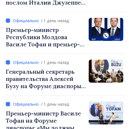
послом Италии Джузеппе
Мария Перриконе
/ 1 день назад
Премьер-министр
Республики Молдова
Василе Тофан и премьер-
министр Бельгии Барт де
Вевер обсудили
/ 1 день назад
европейский путь
Генеральный секретарь
Республики Молдова
правительства Алексей
Бузу на Форуме диаспоры:
«Нам нужен каждый из вас,
чтобы строить более
/ 1 день назад
сильные сообщества»
Премьер-министр Василе
Тофан на Форуме
диаспоры: «Мы должны