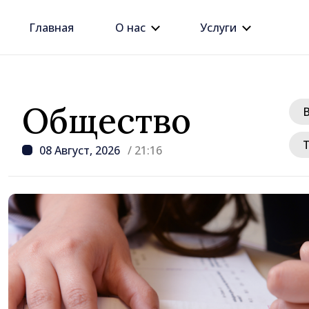
Главная
О нас
Услуги
Общество
08 Август, 2026
/ 21:16
/ 9 часов назад
Джозеф Беркхалтер ут
Сенатом США в должн
будущего посла в Рес