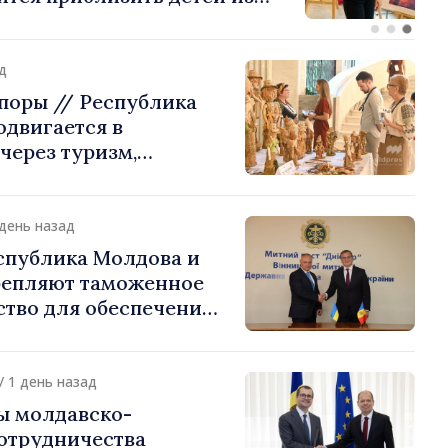
стране их
ения
д
поры // Республика
двигается в
через туризм,
и экспорт
 день назад
спублика Молдова и
репляют таможенное
ство для обеспечения
ти границы и
 интеграции. Встреча
Подольском
/ 1 день назад
ы молдавско-
сотрудничества