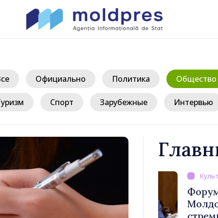
Все
Официально
Политика
Общество
Туризм
Спорт
Зарубежные
Интервью
Главн
/ 1
верждён
Форум диас
ости
Молдовы» – 
публике
стремится п