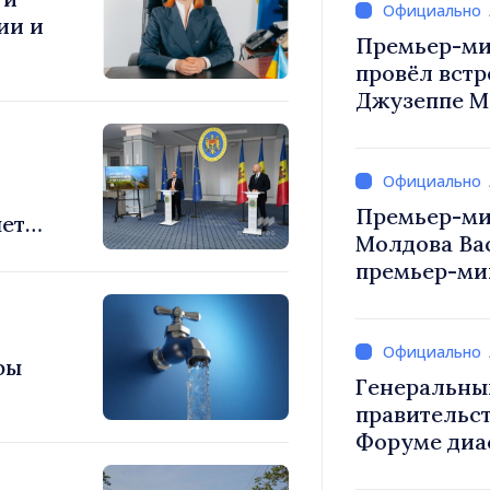
ии и
Премьер-ми
провёл встр
Джузеппе М
Премьер-ми
яет
Молдова Ва
премьер-мин
Вевер обсуд
Республики
фы
Генеральны
правительст
Форуме диа
каждый из в