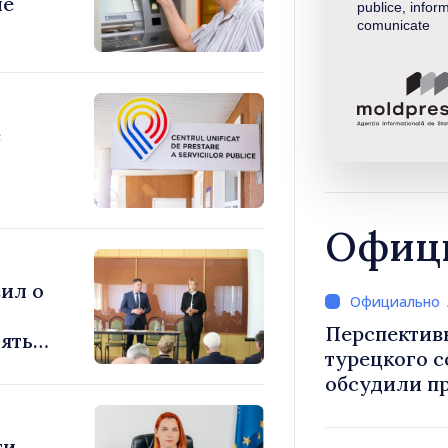
ие
publice, inform
comunicate
е
Офици
ил о
Перспектив
ять
турецкого 
обсудили п
Василе Тофан и посол Т
Уйгар М
ти