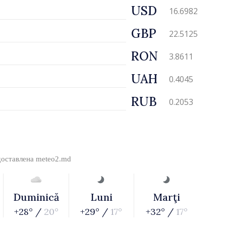
USD
16.6982
GBP
22.5125
RON
3.8611
UAH
0.4045
RUB
0.2053
доставлена
meteo2.md
Duminică
Luni
Marţi
+28° /
20°
+29° /
17°
+32° /
17°