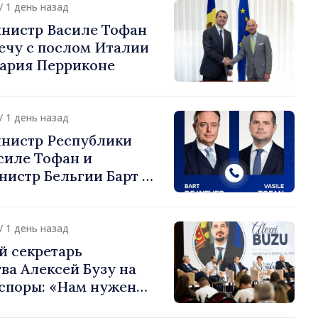
/ 1 день назад
нистр Василе Тофан
ечу с послом Италии
ария Перриконе
/ 1 день назад
нистр Республики
силе Тофан и
истр Бельгии Барт де
или европейский путь
 Молдова
/ 1 день назад
й секретарь
ва Алексей Бузу на
споры: «Нам нужен
ас, чтобы строить