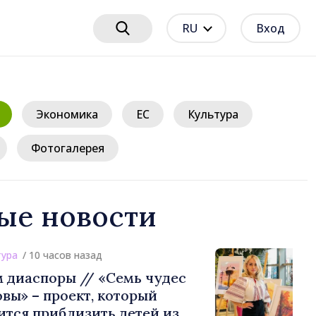
RU
Вход
Экономика
ЕС
Культура
Фотогалерея
ые новости
0 часов назад
поры // «Семь чудес
проект, который
риблизить детей из