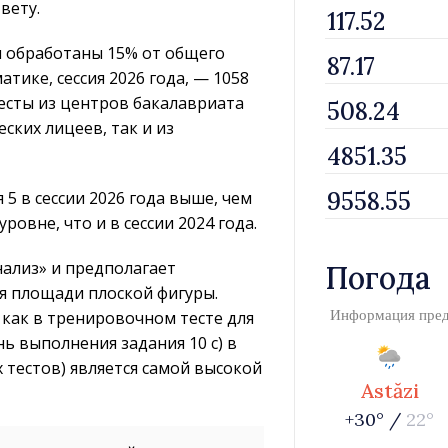
вету.
ли обработаны 15% от общего
тике, сессия 2026 года, — 1058
есты из центров бакалавриата
ских лицеев, так и из
5 в сессии 2026 года выше, чем
уровне, что и в сессии 2024 года.
нализ» и предполагает
Погода
я площади плоской фигуры.
 как в тренировочном тесте для
Информация пре
ень выполнения задания 10 c) в
х тестов) является самой высокой
Astăzi
+30° /
22°