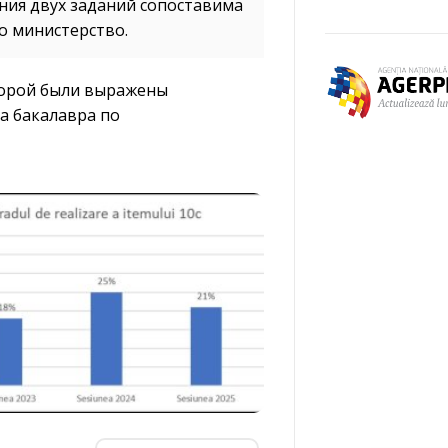
ния двух заданий сопоставима
о министерство.
торой были выражены
а бакалавра по