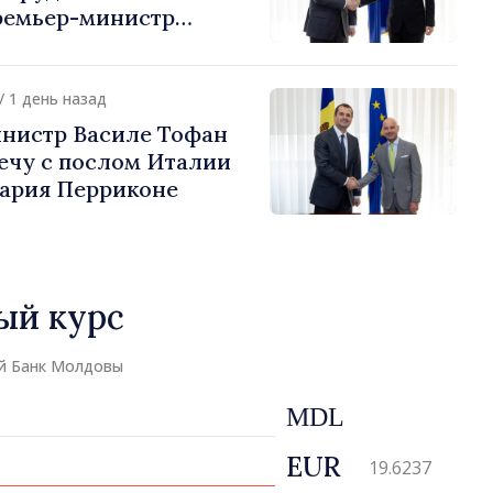
ремьер-министр
урции
устафа Сертел
/ 1 день назад
нистр Василе Тофан
ечу с послом Италии
ария Перриконе
ый курс
й Банк Молдовы
MDL
EUR
19.6237