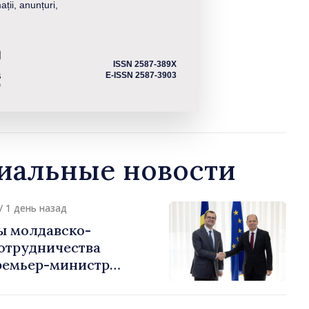
ații, anunțuri,
ISSN 2587-389X
E-ISSN 2587-3903
альные новости
/ 1 день назад
ы молдавско-
сотрудничества
ремьер-министр
урции
устафа Сертел