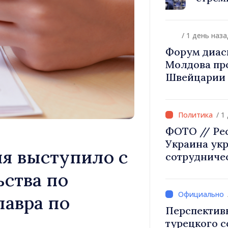
диаспоры к 
происхожд
/ 1 день наза
Форум диас
Молдова про
Швейцарии 
инвестиции 
/ 1
ФОТО // Ре
Украина ук
я выступило с
сотрудниче
безопаснос
ьства по
европейской
в Могилёв-
лавра по
Перспектив
турецкого 