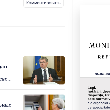
Комментировать
дан
Nr. 363-36
 свой
мы»
Legi,
hotărâri, decr
dispoziții, tra
acte normati
ale organelor 
ьные
de specialitate