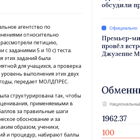
обсудили п
Василе Тофан и посол Т
Уйгар М
альное агентство по
очнениями относительно
Премьер-ми
к рассмотрели петицию,
провёл встр
с заданиями 5 и 10 c) теста.
Джузеппе М
я этих заданий была
ятной для учащихся, а проверка
о уровень выполнения этих двух
 годы, передает МОЛДПРЕС.
Обменн
ыла структурирована так, чтобы
 оценивания, применяемыми в
Национальны
баллов за правильные шаги
ческое обоснование и за
аким образом, ученики,
й и процедур, набирают баллы