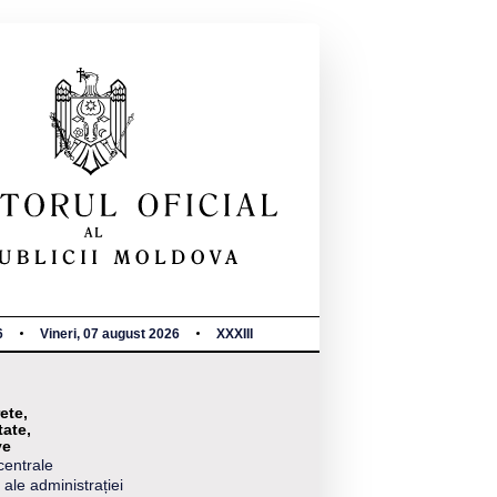
6
Vineri, 07 august 2026
XXXIII
ete,
tate,
ve
centrale
 ale administrației