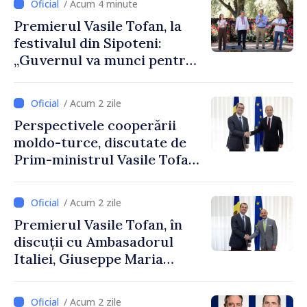
/ Acum 4 minute
Premierul Vasile Tofan, la
festivalul din Sipoteni:
„Guvernul va munci pentru
ca fiecare sat, fiecare
comunitate și toți
/ Acum 2 zile
moldovenii să prospere”
Perspectivele cooperării
moldo-turce, discutate de
Prim-ministrul Vasile Tofan
și Ambasadorul Turciei,
Uygar Mustafa Sertel
/ Acum 2 zile
Premierul Vasile Tofan, în
discuții cu Ambasadorul
Italiei, Giuseppe Maria
Perricone
/ Acum 2 zile