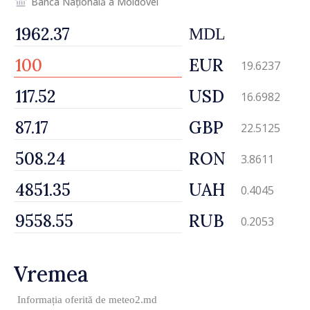
Banca Națională a Moldovei
MDL
EUR
19.6237
USD
16.6982
GBP
22.5125
RON
3.8611
UAH
0.4045
RUB
0.2053
Vremea
Informația oferită de
meteo2.md