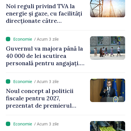
Noi reguli privind TVA la
energie și gaze, cu facilități
direcționate către
consumatorii vulnerabili
/ Acum 3 zile
Guvernul va majora până la
40 000 de lei scutirea
personală pentru angajați.
Vasile Tofan: „Aproape 800
de milioane de lei îi lăsăm
/ Acum 3 zile
oamenilor”
Noul concept al politicii
fiscale pentru 2027,
prezentat de premierul
Vasile Tofan: „Taxăm mai
puțin munca, stimulăm
/ Acum 3 zile
investițiile, taxăm viciile și