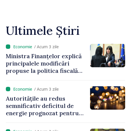
Ultimele Știri
/ Acum 3 zile
Ministra Finanțelor explică
principalele modificări
propuse la politica fiscală
2027 privind impozitul pe
venit
/ Acum 3 zile
Autoritățile au redus
semnificativ deficitul de
energie prognozat pentru
astăzi