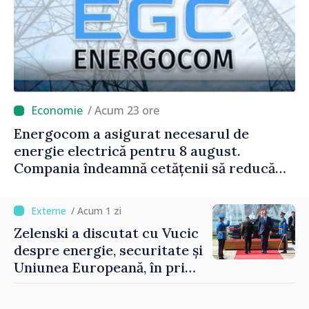
/ Acum 23 ore
Energocom a asigurat necesarul de
energie electrică pentru 8 august.
Compania îndeamnă cetățenii să reducă
consumul în orele de vârf
/ Acum 1 zi
Zelenski a discutat cu Vucic
despre energie, securitate și
Uniunea Europeană, în prima
sa vizită în Serbia