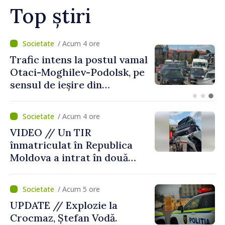
Top știri
/ Acum 1 oră
Judocanul Vladimir Iacomi a
cucerit bronzul la Cupa
Europei de tineret de la
Skopje
/ Acum 4 ore
VIDEO // Un TIR
înmatriculat în Republica
Moldova a intrat în două
gospodării din Vaslui,
România
/ Acum 5 ore
UPDATE // Explozie la
Crocmaz, Ștefan Vodă.