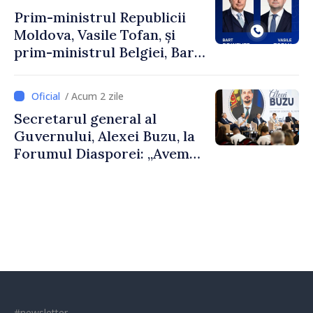
Prim-ministrul Republicii
Moldova, Vasile Tofan, și
prim-ministrul Belgiei, Bart
De Wever, au discutat
despre parcursul european
/ Acum 2 zile
al Republicii Moldova.
Secretarul general al
Guvernului, Alexei Buzu, la
Forumul Diasporei: „Avem
nevoie de fiecare dintre
dumneavoastră pentru a
construi comunități mai
puternice”
#newsletter