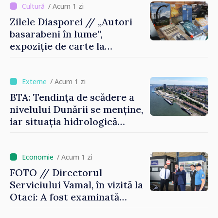
/ Acum 1 zi
Zilele Diasporei // „Autori
basarabeni în lume”,
expoziție de carte la
Biblioteca Națională
/ Acum 1 zi
BTA: Tendința de scădere a
nivelului Dunării se menține,
iar situația hidrologică
rămâne dificilă
/ Acum 1 zi
FOTO // Directorul
Serviciului Vamal, în vizită la
Otaci: A fost examinată
posibilitatea dotării Zonei de