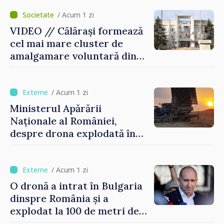
control vamal cu un scanner
performant
/ Acum 1 zi
VIDEO // Călărași formează
cel mai mare cluster de
amalgamare voluntară din
Republica Moldova. Consiliul
orășenesc a aprobat decizia
finală
/ Acum 1 zi
Ministerul Apărării
Naționale al României,
despre drona explodată în
Bulgaria: „Radarele noastre
nu au detectat niciun
vehicul aerian”
/ Acum 1 zi
O dronă a intrat în Bulgaria
dinspre România și a
explodat la 100 de metri de
graniță