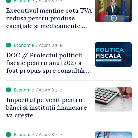
/ Acum 3 zile
Executivul menține cota TVA
redusă pentru produse
esențiale și medicamente:
„Nu facem reformă fiscală
pe seama consumului de
/ Acum 3 zile
bază al oamenilor”
DOC // Proiectul politicii
fiscale pentru anul 2027 a
fost propus spre consultări
publice
/ Acum 3 zile
Impozitul pe venit pentru
bănci și instituții financiare
va crește
/ Acum 3 zile