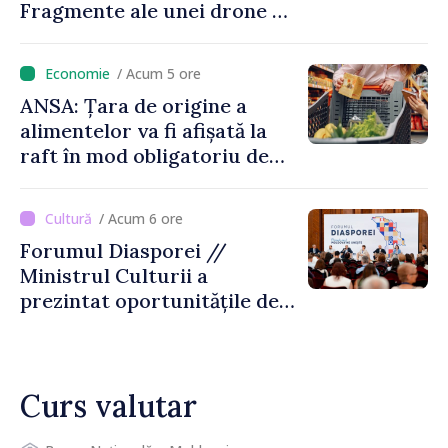
Fragmente ale unei drone de
luptă depistate la fața
locului
/ Acum 5 ore
ANSA: Țara de origine a
alimentelor va fi afișată la
raft în mod obligatoriu de
luni, 10 august. Comercianții
riscă amenzi de zeci de mii
/ Acum 6 ore
de lei de lei
Forumul Diasporei //
Ministrul Culturii a
prezintat oportunitățile de
finanțare pentru proiecte
culturale și mobilitatea
artiștilor
Curs valutar