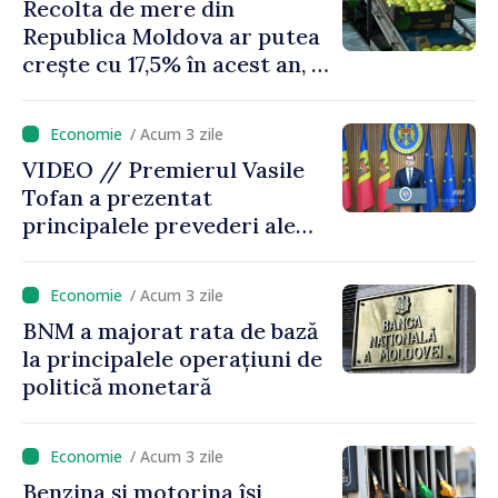
Recolta de mere din
echilibrăm taxarea
Republica Moldova ar putea
consumului”
crește cu 17,5% în acest an, în
timp ce producția din UE
este estimată în scădere
/ Acum 3 zile
VIDEO // Premierul Vasile
Tofan a prezentat
principalele prevederi ale
politicii fiscale pentru anul
2027
/ Acum 3 zile
BNM a majorat rata de bază
la principalele operațiuni de
politică monetară
/ Acum 3 zile
Benzina și motorina își