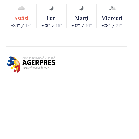
Astăzi
Luni
Marţi
Miercuri
+26° /
19°
+28° /
16°
+32° /
16°
+28° /
21°