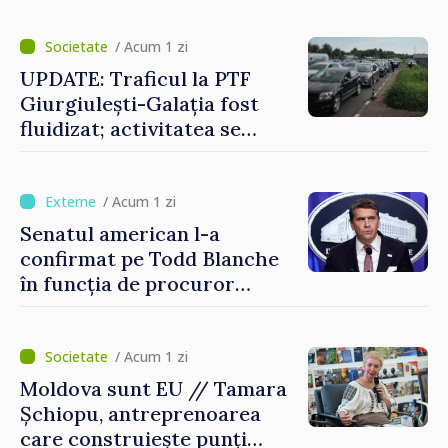
/ Acum 1 zi
UPDATE: Traficul la PTF
Giurgiulești-Galația fost
fluidizat; activitatea se
desfășoară în condiții
normale
/ Acum 1 zi
Senatul american l-a
confirmat pe Todd Blanche
în funcția de procuror
general al Statelor Unite
/ Acum 1 zi
Moldova sunt EU // Tamara
Șchiopu, antreprenoarea
care construiește punți