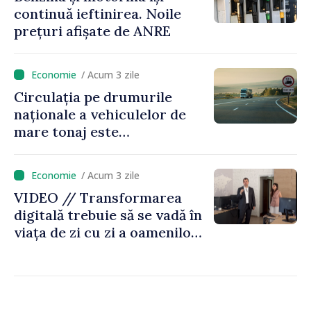
continuă ieftinirea. Noile
prețuri afișate de ANRE
/ Acum 3 zile
Circulația pe drumurile
naționale a vehiculelor de
mare tonaj este
restricționată pe timp de
caniculă
/ Acum 3 zile
VIDEO // Transformarea
digitală trebuie să se vadă în
viața de zi cu zi a oamenilor
și în modul în care
funcționează economia:
premierul Vasile Tofan, în
vizită la AGE