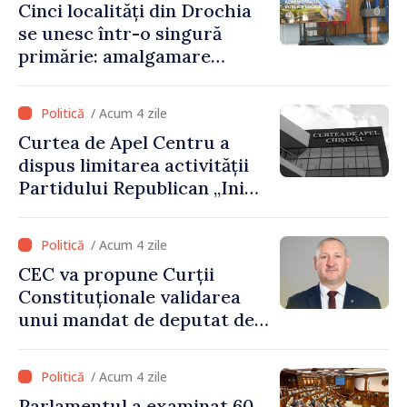
Cinci localități din Drochia
prevederilor legale”
se unesc într-o singură
primărie: amalgamare
voluntară susținută cu
stimulente de peste 28 de
/ Acum 4 zile
milioane de lei oferite de
Curtea de Apel Centru a
Guvern
dispus limitarea activității
Partidului Republican „Inima
Moldovei” pentru 12 luni
/ Acum 4 zile
CEC va propune Curții
Constituționale validarea
unui mandat de deputat de
pe lista PAS
/ Acum 4 zile
Parlamentul a examinat 60