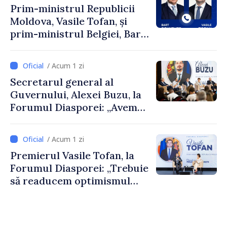
Prim-ministrul Republicii
Moldova, Vasile Tofan, și
prim-ministrul Belgiei, Bart
De Wever, au discutat
despre parcursul european
/ Acum 1 zi
al Republicii Moldova.
Secretarul general al
Guvernului, Alexei Buzu, la
Forumul Diasporei: „Avem
nevoie de fiecare dintre
dumneavoastră pentru a
/ Acum 1 zi
construi comunități mai
Premierul Vasile Tofan, la
puternice”
Forumul Diasporei: „Trebuie
să readucem optimismul
oamenilor și încrederea că
Republica Moldova merge în
direcția corectă”