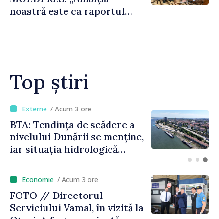
noastră este ca raportul
Comisiei Europene din acest
an să fie și mai bun”
Top știri
/ Acum 1 oră
Energocom a asigurat
necesarul de energie
electrică pentru 8 august.
Compania îndeamnă
cetățenii să reducă
/ Acum 3 ore
consumul în orele de vârf
FOTO // Directorul
Serviciului Vamal, în vizită la