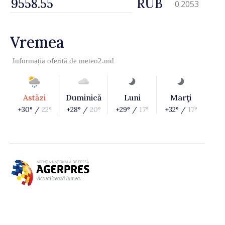
RUB
0.2053
Vremea
Informația oferită de
meteo2.md
Astăzi
Duminică
Luni
Marţi
+30° /
22°
+28° /
20°
+29° /
17°
+32° /
17°