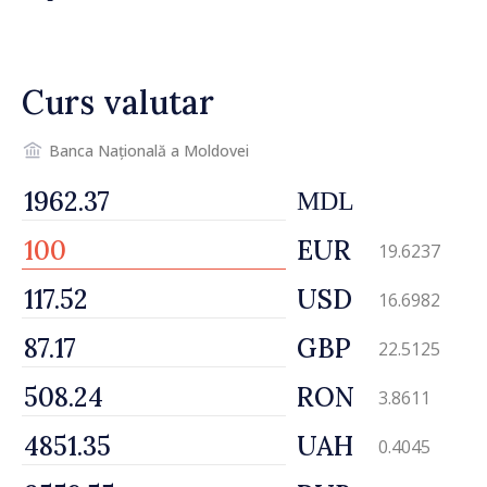
graniță
Curs valutar
Banca Națională a Moldovei
MDL
EUR
19.6237
USD
16.6982
GBP
22.5125
RON
3.8611
UAH
0.4045