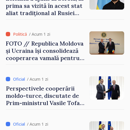
prima sa vizită în acest stat
aliat tradițional al Rusiei
după 2022
/ Acum 1 zi
FOTO // Republica Moldova
și Ucraina își consolidează
cooperarea vamală pentru
securizarea frontierei și
integrarea europeană.
Reuniune la Moghiliov-
/ Acum 1 zi
Podolsk
Perspectivele cooperării
moldo-turce, discutate de
Prim-ministrul Vasile Tofan
și Ambasadorul Turciei,
Uygar Mustafa Sertel
/ Acum 1 zi