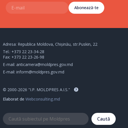
Abonează-te
Adresa: Republica Moldova, Chișinău, str.Puskin, 22
Tel.:
+373 22 23-34-28
Fax: +373 22 23-26-98
E-mail:
anticamera@moldpres.gov.md
E-mail:
inform@moldpres.gov.md
© 2000-2026 "I.P. MOLDPRES A.I.S."
?
Elaborat de
Webconsulting.md
Caută