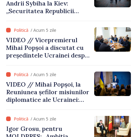
Andrii Sybiha la Kiev:
„Securitatea Republicii
Moldova este strâns legată
de securitatea Ucrainei”
/ Acum 5 zile
VIDEO // Vicepremierul
Mihai Popșoi a discutat cu
președintele Ucrainei despre
gestionarea situației
hidrologice din bazinul
/ Acum 5 zile
râului Nistru și proiecte
VIDEO // Mihai Popșoi, la
comune în infrastructură și
Reuniunea șefilor misiunilor
energie
diplomatice ale Ucrainei:
„Republica Moldova a făcut
alegerea. Ne-am alăturat
/ Acum 5 zile
Ucrainei”
Igor Grosu, pentru
MOLDPRES: „Ambiția