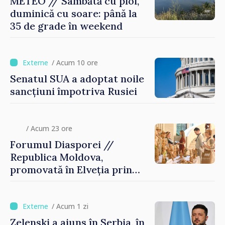
METEO // Sâmbătă cu ploi,
duminică cu soare: până la
35 de grade în weekend
/ Acum 10 ore
Senatul SUA a adoptat noile
sancțiuni împotriva Rusiei
/ Acum 23 ore
Forumul Diasporei //
Republica Moldova,
promovată în Elveția prin
turism, investiții și
exporturi
/ Acum 1 zi
Zelenski a ajuns în Serbia, în