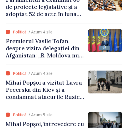
de proiecte legislative și a
adoptat 52 de acte în luna
iulie
/ Acum 4 zile
Premierul Vasile Tofan,
despre vizita delegației din
Afganistan: „R. Moldova nu
recunoaște guvernarea
talibană. Aprobarea acestei
/ Acum 4 zile
vizite a fost o eroare de
Mihai Popșoi a vizitat Lavra
evaluare și de coordonare
Pecerska din Kiev și a
instituțională”
condamnat atacurile Rusiei
asupra patrimoniului
cultural al Ucrainei
/ Acum 5 zile
Mihai Popșoi, întrevedere cu