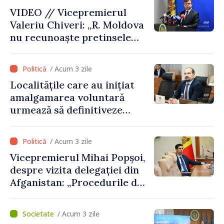
consecințele”
VIDEO // Vicepremierul
Valeriu Chiveri: „R. Moldova
nu recunoaște pretinsele
acte de privatizare realizate
de structurile de la Tiraspol
/ Acum 3 zile
în raioanele de est”
Localitățile care au inițiat
amalgamarea voluntară
urmează să definitiveze
procedurile necesare pe
parcursul lunii august
/ Acum 3 zile
Vicepremierul Mihai Popșoi,
despre vizita delegației din
Afganistan: „Procedurile de
acordare a vizelor au fost
respectate întocmai. Nu s-
/ Acum 3 zile
au constatat încălcări ale