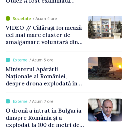
Otaci: A fost examinată
posibilitatea dotării Zonei de
control vamal cu un scanner
/ Acum 4 ore
performant
VIDEO // Călărași formează
cel mai mare cluster de
amalgamare voluntară din
Republica Moldova. Consiliul
orășenesc a aprobat decizia
/ Acum 5 ore
finală
Ministerul Apărării
Naționale al României,
despre drona explodată în
Bulgaria: „Radarele noastre
nu au detectat niciun
/ Acum 7 ore
vehicul aerian”
O dronă a intrat în Bulgaria
dinspre România și a
explodat la 100 de metri de