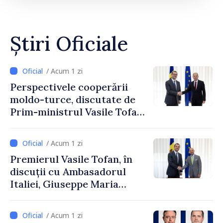
Știri Oficiale
/ Acum 1 zi
Perspectivele cooperării
moldo-turce, discutate de
Prim-ministrul Vasile Tofan
și Ambasadorul Turciei,
Uygar Mustafa Sertel
/ Acum 1 zi
Premierul Vasile Tofan, în
discuții cu Ambasadorul
Italiei, Giuseppe Maria
Perricone
/ Acum 1 zi