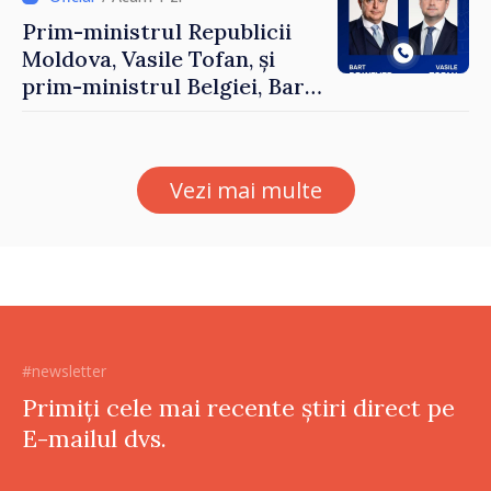
Prim-ministrul Republicii
Moldova, Vasile Tofan, și
prim-ministrul Belgiei, Bart
De Wever, au discutat
despre parcursul european
al Republicii Moldova.
Vezi mai multe
#newsletter
Primiți cele mai recente știri direct pe
E-mailul dvs.