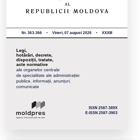
Nr. 363-366
Vineri, 07 august 2026
XXXIII
Legi,
hotărâri, decrete,
dispoziții, tratate,
acte normative
ale organelor centrale
de specialitate ale administrației
publice, informații, anunțuri,
comunicate
ISSN 2587-389X
E-ISSN 2587-3903