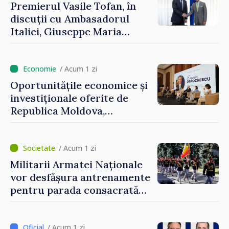
Premierul Vasile Tofan, în
discuții cu Ambasadorul
Italiei, Giuseppe Maria
Perricone
/ Acum 1 zi
Oportunitățile economice și
investiționale oferite de
Republica Moldova,
prezentate de vicepremierul
Eugeniu Osmochescu, la
Forumul Diasporei
/ Acum 1 zi
Militarii Armatei Naționale
vor desfășura antrenamente
pentru parada consacrată
Zilei Independenței
/ Acum 1 zi