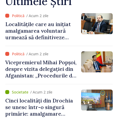
Ultimele Știri
/ Acum 2 zile
Localitățile care au inițiat
amalgamarea voluntară
urmează să definitiveze
procedurile necesare pe
parcursul lunii august
/ Acum 2 zile
Vicepremierul Mihai Popșoi,
despre vizita delegației din
Afganistan: „Procedurile de
acordare a vizelor au fost
respectate întocmai. Nu s-
/ Acum 2 zile
au constatat încălcări ale
Cinci localități din Drochia
prevederilor legale”
se unesc într-o singură
primărie: amalgamare