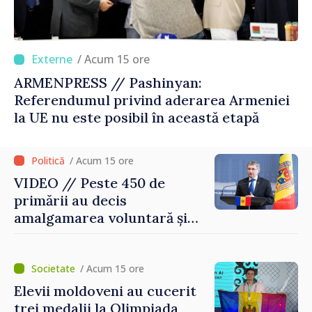
/ Acum 15 ore
ARMENPRESS // Pashinyan:
Referendumul privind aderarea Armeniei
la UE nu este posibil în această etapă
/ Acum 15 ore
VIDEO // Peste 450 de
primării au decis
amalgamarea voluntară și
vor beneficia de fonduri
pentru investiții. Igor
Grosu: „Este important să
/ Acum 15 ore
depășim blocajele și să dăm o
Elevii moldoveni au cucerit
șansă localităților să se
trei medalii la Olimpiada