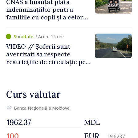
CNAS a finanțat plata
indemnizațiilor pentru
familiile cu copii și a celor
pentru incapacitate
temporară de muncă
/ Acum 15 ore
VIDEO // Șoferii sunt
avertizați să respecte
restricțiile de circulație pe
drumul R3, unde se
desfășoară lucrări de
reparație
Curs valutar
Banca Națională a Moldovei
MDL
EUR
19.6237