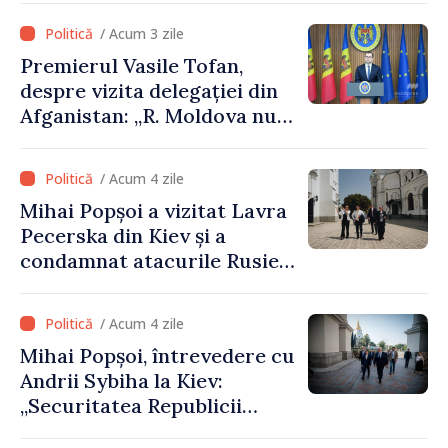
/ Acum 3 zile
Premierul Vasile Tofan,
despre vizita delegației din
Afganistan: „R. Moldova nu
recunoaște guvernarea
talibană. Aprobarea acestei
/ Acum 4 zile
vizite a fost o eroare de
Mihai Popșoi a vizitat Lavra
evaluare și de coordonare
Pecerska din Kiev și a
instituțională”
condamnat atacurile Rusiei
asupra patrimoniului
cultural al Ucrainei
/ Acum 4 zile
Mihai Popșoi, întrevedere cu
Andrii Sybiha la Kiev:
„Securitatea Republicii
Moldova este strâns legată