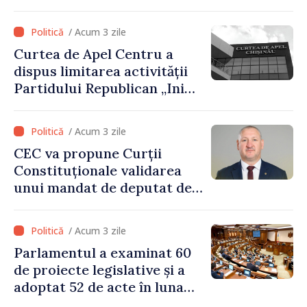
voluntară susținută cu
stimulente de peste 28 de
/ Acum 3 zile
milioane de lei oferite de
Curtea de Apel Centru a
Guvern
dispus limitarea activității
Partidului Republican „Inima
Moldovei” pentru 12 luni
/ Acum 3 zile
CEC va propune Curții
Constituționale validarea
unui mandat de deputat de
pe lista PAS
/ Acum 3 zile
Parlamentul a examinat 60
de proiecte legislative și a
adoptat 52 de acte în luna
iulie