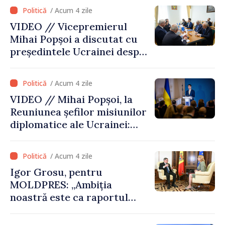
de securitatea Ucrainei”
/ Acum 4 zile
VIDEO // Vicepremierul
Mihai Popșoi a discutat cu
președintele Ucrainei despre
gestionarea situației
hidrologice din bazinul
/ Acum 4 zile
râului Nistru și proiecte
VIDEO // Mihai Popșoi, la
comune în infrastructură și
Reuniunea șefilor misiunilor
energie
diplomatice ale Ucrainei:
„Republica Moldova a făcut
alegerea. Ne-am alăturat
/ Acum 4 zile
Ucrainei”
Igor Grosu, pentru
MOLDPRES: „Ambiția
noastră este ca raportul
Comisiei Europene din acest
an să fie și mai bun”