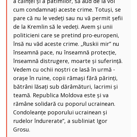
a căinței și a patimilor, să aud de la voi
cum condamnați aceste crime. Totuși, se
pare că nu le vedeți sau nu vă permit șefii
de la Kremlin să le vedeți. Avem și unii
politicieni care se pretind pro-europeni,
însă nu văd aceste crime. „Ruskii mir” nu
înseamnă pace, nu înseamnă protecție,
înseamnă distrugere, moarte și suferință.
Vedem cu ochii noștri ce lasă în urmă -
orașe în ruine, copii rămași fără părinți,
bătrâni lăsați sub dărâmături, lacrimi și
teamă. Republica Moldova este și va
rămâne solidară cu poporul ucrainean.
Condoleanțe poporului ucrainean și
rudelor îndurerate”, a subliniat Igor
Grosu.