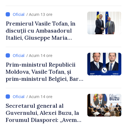
și Ambasadorul Turciei,
Uygar Mustafa Sertel
/ Acum 13 ore
Premierul Vasile Tofan, în
discuții cu Ambasadorul
Italiei, Giuseppe Maria
Perricone
/ Acum 14 ore
Prim-ministrul Republicii
Moldova, Vasile Tofan, și
prim-ministrul Belgiei, Bart
De Wever, au discutat
despre parcursul european
/ Acum 14 ore
al Republicii Moldova.
Secretarul general al
Guvernului, Alexei Buzu, la
Forumul Diasporei: „Avem
nevoie de fiecare dintre