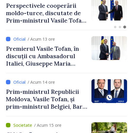
Forumul Diasporei //
Republica Moldova,
promovată în Elveția prin
turism, investiții și
exporturi
/ Acum 13 ore
Premierul Vasile Tofan, în
discuții cu Ambasadorul
Italiei, Giuseppe Maria
Perricone
/ Acum 14 ore
Prim-ministrul Republicii
Moldova, Vasile Tofan, și
prim-ministrul Belgiei, Bart
De Wever, au discutat
despre parcursul european
/ Acum 15 ore
al Republicii Moldova.