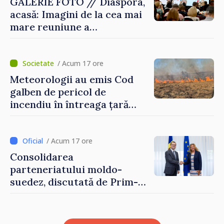
GALERIE FOTO // Diaspora,
acasă: Imagini de la cea mai
mare reuniune a
moldovenilor de peste
hotare
/ Acum 17 ore
Meteorologii au emis Cod
galben de pericol de
incendiu în întreaga țară
până pe 14 august
/ Acum 17 ore
Consolidarea
parteneriatului moldo-
suedez, discutată de Prim-
ministrul Vasile Tofan și
Ambasadoarea Suediei,
Petra Lärke