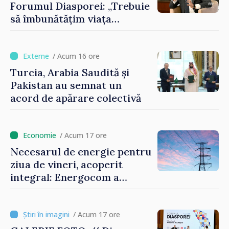
Forumul Diasporei: „Trebuie
să îmbunătățim viața
oamenilor și să repornim
motoarele economiei”
/ Acum 16 ore
Turcia, Arabia Saudită și
Pakistan au semnat un
acord de apărare colectivă
/ Acum 17 ore
Necesarul de energie pentru
ziua de vineri, acoperit
integral: Energocom a
rezervat volumele
/ Acum 17 ore