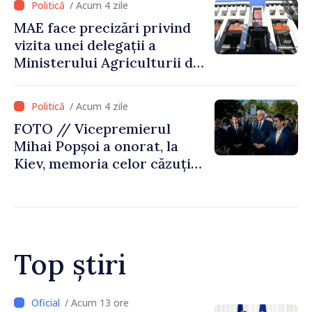
/ Acum 4 zile
MAE face precizări privind
vizita unei delegații a
Ministerului Agriculturii din
Afganistan la Chișinău
/ Acum 4 zile
FOTO // Vicepremierul
Mihai Popșoi a onorat, la
Kiev, memoria celor căzuți
pentru libertatea Ucrainei:
„Acest război trebuie să
înceteze”
Top știri
/ Acum 10 ore