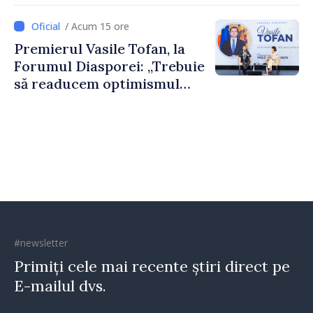
dumneavoastră pentru a
/ Acum 15 ore
construi comunități mai
Premierul Vasile Tofan, la
puternice”
Forumul Diasporei: „Trebuie
să readucem optimismul
oamenilor și încrederea că
Republica Moldova merge în
direcția corectă”
#newsletter
Primiți cele mai recente știri direct pe
E-mailul dvs.