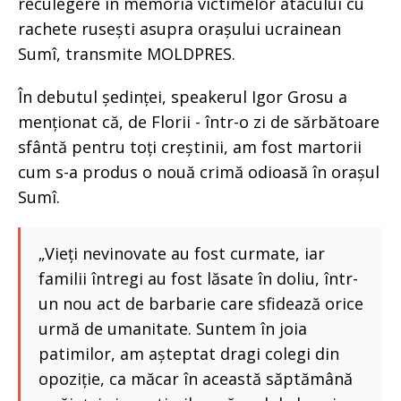
reculegere în memoria victimelor atacului cu
rachete rusești asupra orașului ucrainean
Sumî, transmite MOLDPRES.
În debutul ședinței, speakerul Igor Grosu a
menționat că, de Florii - într-o zi de sărbătoare
sfântă pentru toți creștinii, am fost martorii
cum s-a produs o nouă crimă odioasă în orașul
Sumî.
„Vieți nevinovate au fost curmate, iar
familii întregi au fost lăsate în doliu, într-
un nou act de barbarie care sfidează orice
urmă de umanitate. Suntem în joia
patimilor, am așteptat dragi colegi din
opoziție, ca măcar în această săptămână