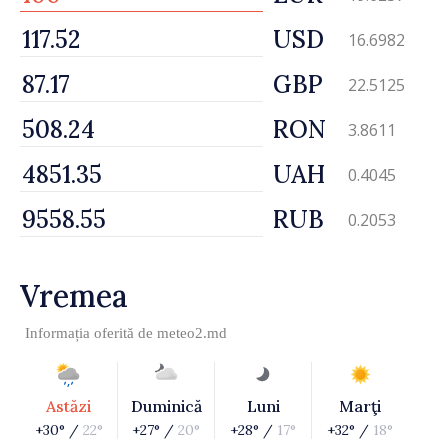
USD
16.6982
GBP
22.5125
RON
3.8611
UAH
0.4045
RUB
0.2053
Vremea
Informația oferită de
meteo2.md
Astăzi
Duminică
Luni
Marţi
+30° /
22°
+27° /
20°
+28° /
17°
+32° /
18°