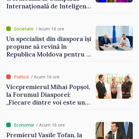
dezvolte”
Internațională de Inteligență
Artificială
/ Acum 16 ore
Un specialist din diaspora își
propune să revină în
Republica Moldova pentru a
contribui la dezvoltarea
registrului naval național
/ Acum 16 ore
Vicepremierul Mihai Popșoi,
la Forumul Diasporei:
„Fiecare dintre voi este un
ambasador al țării noastre și
contribuie la promovarea
imaginii Republicii Moldova”
/ Acum 16 ore
Premierul Vasile Tofan, la