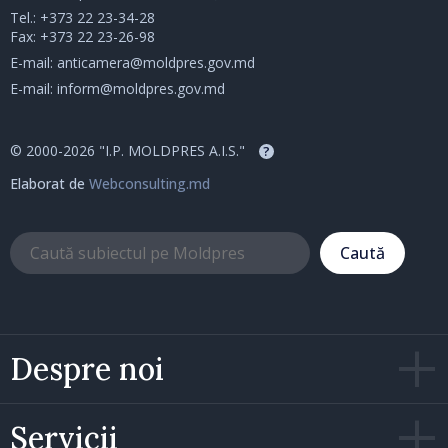
Tel.:
+373 22 23-34-28
Fax: +373 22 23-26-98
E-mail:
anticamera@moldpres.gov.md
E-mail:
inform@moldpres.gov.md
© 2000-2026 "I.P. MOLDPRES A.I.S."
?
Elaborat de
Webconsulting.md
Caută
Despre noi
Servicii