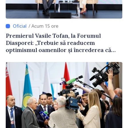
/ Acum 15 ore
Premierul Vasile Tofan, la Forumul
Diasporei: „Trebuie să readucem
optimismul oamenilor și încrederea că
Republica Moldova merge în direcția
corectă”