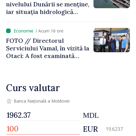
nivelului Dunării se menține,
iar situația hidrologică
rămâne dificilă
/ Acum 16 ore
FOTO // Directorul
Serviciului Vamal, în vizită la
Otaci: A fost examinată
posibilitatea dotării Zonei de
control vamal cu un scanner
performant
Curs valutar
Banca Națională a Moldovei
MDL
EUR
19.6237