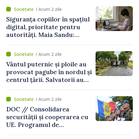
de vârf a concediilor
/ Acum 2 zile
Siguranța copiilor în spațiul
digital, prioritate pentru
autorități. Maia Sandu:
„Trebuie să creăm
mecanisme care să-i
/ Acum 2 zile
protejeze”
Vântul puternic și ploile au
provocat pagube în nordul și
centrul țării. Salvatorii au
intervenit în zece cazuri
/ Acum 2 zile
DOC // Consolidarea
securității și cooperarea cu
UE. Programul de
implementare a Strategiei