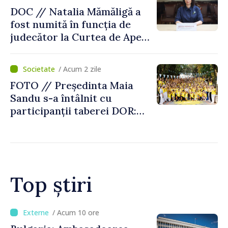
DOC // Natalia Mămăligă a
fost numită în funcția de
judecător la Curtea de Apel
Centru
/ Acum 2 zile
FOTO // Președinta Maia
Sandu s-a întâlnit cu
participanții taberei DOR:
„Legătura lor cu țara
noastră rămâne puternică”
Top știri
/ Acum 7 minute