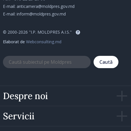
E-mail:
anticamera@moldpres.gov.md
E-mail:
inform@moldpres.gov.md
© 2000-2026 "I.P. MOLDPRES A.I.S."
?
Elaborat de
Webconsulting.md
Caută
Despre noi
Servicii