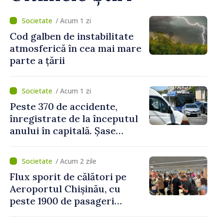
/ Acum 1 zi
Cod galben de instabilitate
atmosferică în cea mai mare
parte a țării
/ Acum 1 zi
Peste 370 de accidente,
înregistrate de la începutul
anului în capitală. Șase
persoane și-au pierdut viața
/ Acum 2 zile
Flux sporit de călători pe
Aeroportul Chișinău, cu
peste 1900 de pasageri
deserviți pe oră în perioada