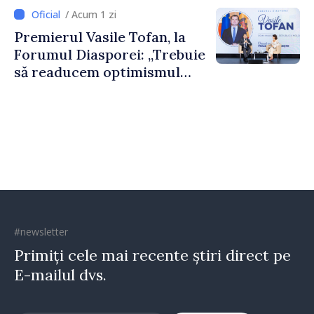
dumneavoastră pentru a
/ Acum 1 zi
construi comunități mai
Premierul Vasile Tofan, la
puternice”
Forumul Diasporei: „Trebuie
să readucem optimismul
oamenilor și încrederea că
Republica Moldova merge în
direcția corectă”
#newsletter
Primiți cele mai recente știri direct pe
E-mailul dvs.