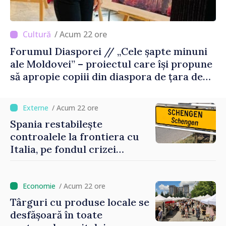
/ Acum 22 ore
Forumul Diasporei // „Cele șapte minuni
ale Moldovei” – proiectul care își propune
să apropie copiii din diaspora de țara de
origine
/ Acum 22 ore
Spania restabilește
controalele la frontiera cu
Italia, pe fondul crizei
migratorii din Ceuta
/ Acum 22 ore
Târguri cu produse locale se
desfășoară în toate