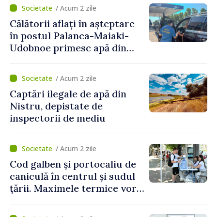
Naționale de Apărare pentru
/ Acum 2 zile
perioada 2024–2034,
Călătorii aflați în așteptare
publicat în Monitorul Oficial
în postul Palanca-Maiaki-
Udobnoe primesc apă din
partea funcționarilor vamali
și a polițiștilor de frontieră
/ Acum 2 zile
Captări ilegale de apă din
Nistru, depistate de
inspectorii de mediu
/ Acum 2 zile
Cod galben și portocaliu de
caniculă în centrul și sudul
țării. Maximele termice vor
ajunge până la 37°C