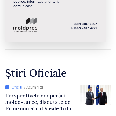
publice, informații, anunțuri,
comunicate
ISSN 2587-389X
E-ISSN 2587-3903
Știri Oficiale
/ Acum 1 zi
Perspectivele cooperării
moldo-turce, discutate de
Prim-ministrul Vasile Tofan
și Ambasadorul Turciei,