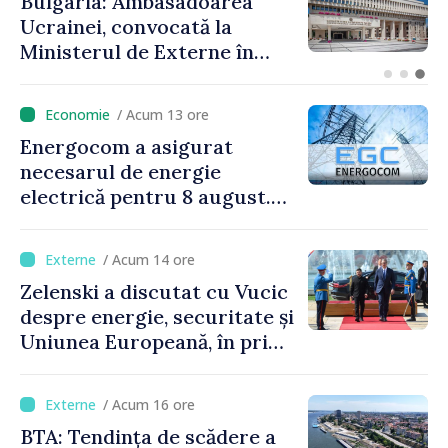
Atac masiv cu drone și
rachete asupra regiunii
Odesa. Cel puțin opt
persoane au fost rănite
/ Acum 13 ore
Energocom a asigurat
necesarul de energie
electrică pentru 8 august.
Compania îndeamnă
cetățenii să reducă
/ Acum 14 ore
consumul în orele de vârf
Zelenski a discutat cu Vucic
despre energie, securitate și
Uniunea Europeană, în prima
sa vizită în Serbia
/ Acum 16 ore
BTA: Tendința de scădere a