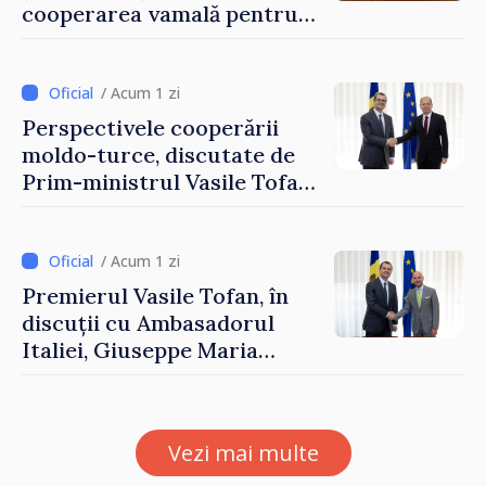
cooperarea vamală pentru
securizarea frontierei și
integrarea europeană.
Reuniune la Moghiliov-
/ Acum 1 zi
Podolsk
Perspectivele cooperării
moldo-turce, discutate de
Prim-ministrul Vasile Tofan
și Ambasadorul Turciei,
Uygar Mustafa Sertel
/ Acum 1 zi
Premierul Vasile Tofan, în
discuții cu Ambasadorul
Italiei, Giuseppe Maria
Perricone
Vezi mai multe