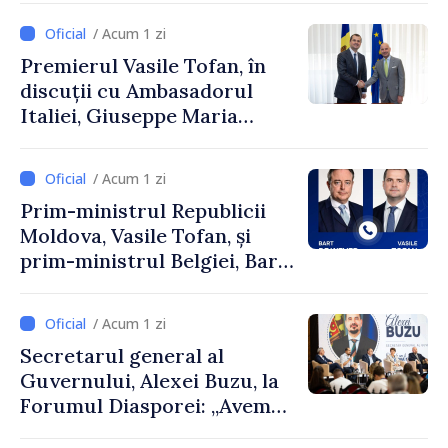
Uygar Mustafa Sertel
/ Acum 1 zi
Premierul Vasile Tofan, în
discuții cu Ambasadorul
Italiei, Giuseppe Maria
Perricone
/ Acum 1 zi
Prim-ministrul Republicii
Moldova, Vasile Tofan, și
prim-ministrul Belgiei, Bart
De Wever, au discutat
despre parcursul european
/ Acum 1 zi
al Republicii Moldova.
Secretarul general al
Guvernului, Alexei Buzu, la
Forumul Diasporei: „Avem
nevoie de fiecare dintre