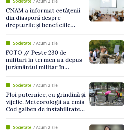
/ Acum 2 zile
CNAM a informat cetățenii
din diasporă despre
drepturile și beneficiile
asigurării medicale
/ Acum 2 zile
FOTO // Peste 230 de
militari în termen au depus
jurământul militar în
garnizoana Chișinău
/ Acum 2 zile
Ploi puternice, cu grindină și
vijelie. Meteorologii au emis
Cod galben de instabilitate
atmosferică
/ Acum 2 zile