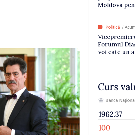
Moldova pent
dezvoltarea 
național
/ Acum
Vicepremieru
Forumul Dias
voi este un a
noastre și c
imaginii Rep
Curs val
Banca Naționa