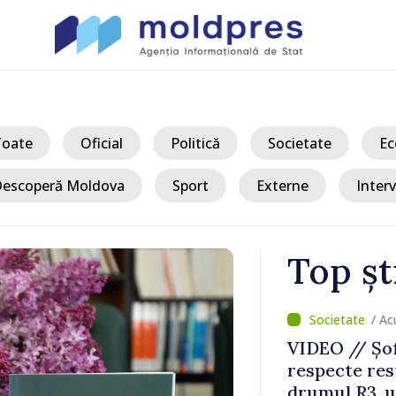
Toate
Oficial
Politică
Societate
Ec
escoperă Moldova
Sport
Externe
Interv
Top șt
/ Acum
ertizați să
Premierul Va
circulație pe
Diasporei: „
ășoară
optimismul o