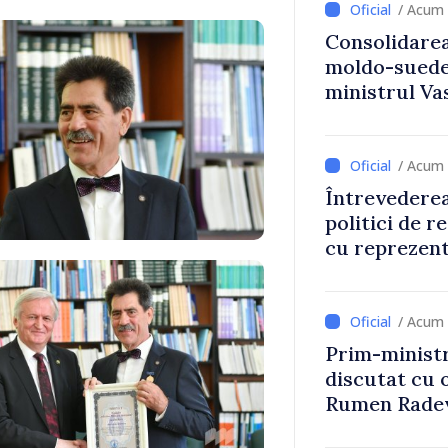
/ Acum 
Consolidarea
moldo-suedez
ministrul Vas
Ambasadoare
/ Acum 
Întrevederea
politici de r
cu reprezent
Comitetului 
Roșii în Mol
/ Acum 
Prim-ministr
discutat cu 
Rumen Rade