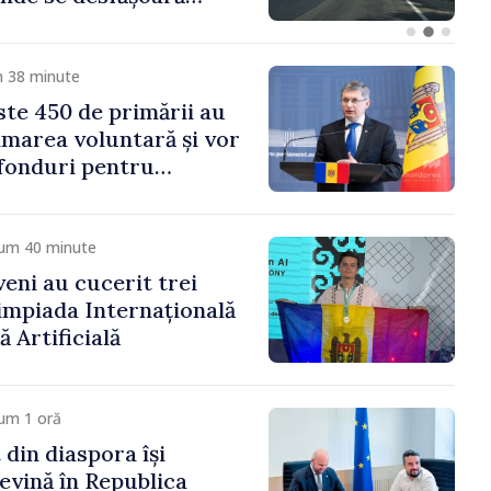
 Moldova merge în
ectă”
m 38 minute
te 450 de primării au
marea voluntară și vor
 fonduri pentru
gor Grosu: „Este
 depășim blocajele și să
ocalităților să se
cum 40 minute
veni au cucerit trei
limpiada Internațională
ă Artificială
um 1 oră
 din diaspora își
evină în Republica