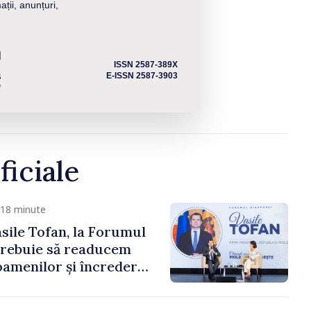
ații, anunțuri,
ISSN 2587-389X
E-ISSN 2587-3903
ficiale
 18 minute
sile Tofan, la Forumul
Trebuie să readucem
amenilor și încrederea
 Moldova merge în
ectă”