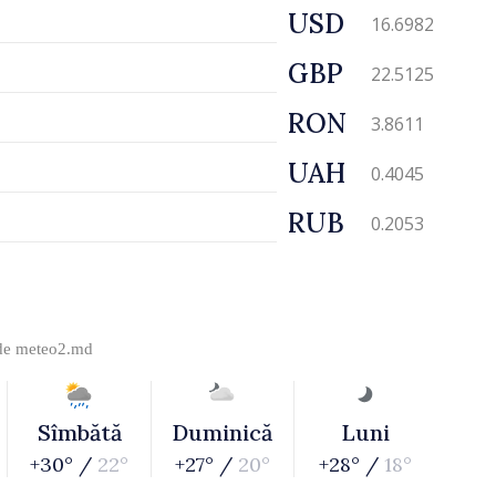
USD
16.6982
GBP
22.5125
RON
3.8611
UAH
0.4045
RUB
0.2053
 de
meteo2.md
Sîmbătă
Duminică
Luni
+30° /
22°
+27° /
20°
+28° /
18°