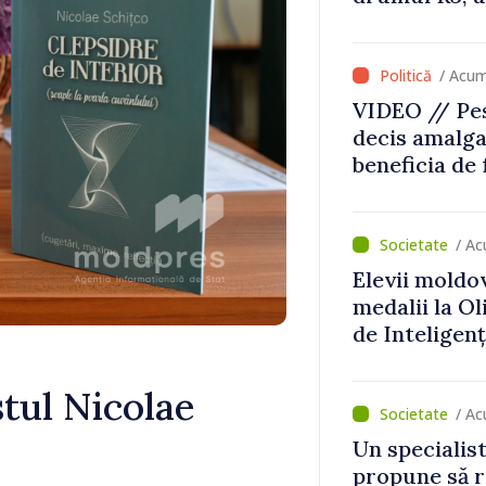
că Republica
direcția cor
/ Acu
VIDEO // Pes
decis amalga
beneficia de
investiții. I
important să
dăm o șansă l
/ A
dezvolte”
Elevii moldo
medalii la O
de Inteligenț
tul Nicolae
/ Ac
Un specialist
propune să r