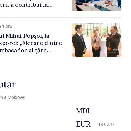
ru a contribui la
registrului naval
 1 oră
l Mihai Popșoi, la
porei: „Fiecare dintre
mbasador al țării
ontribuie la promovarea
ublicii Moldova”
utar
lă a Moldovei
MDL
EUR
19.6237