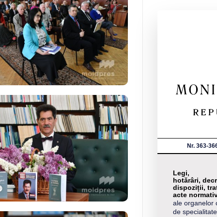
Nr. 363-36
Legi,
hotărâri, decr
dispoziții, tra
acte normati
ale organelor 
de specialitate