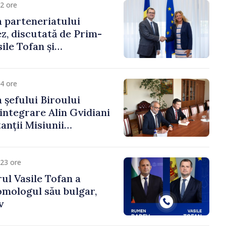
2 ore
 parteneriatului
, discutată de Prim-
ile Tofan și
a Suediei, Petra Lärke
4 ore
 șefului Biroului
eintegrare Alin Gvidiani
anții Misiunii
Internațional al Crucii
dova
23 ore
ul Vasile Tofan a
omologul său bulgar,
v