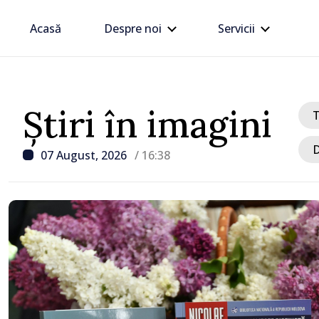
Acasă
Despre noi
Servicii
Știri în imagini
D
07 August, 2026
/ 16:38
/ Acum 16 minute
VIDEO // Șoferii sunt av
respecte restricțiile de 
drumul R3, unde se desf