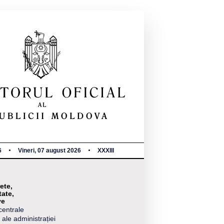
6
Vineri, 07 august 2026
XXXIII
ete,
tate,
ve
centrale
 ale administrației