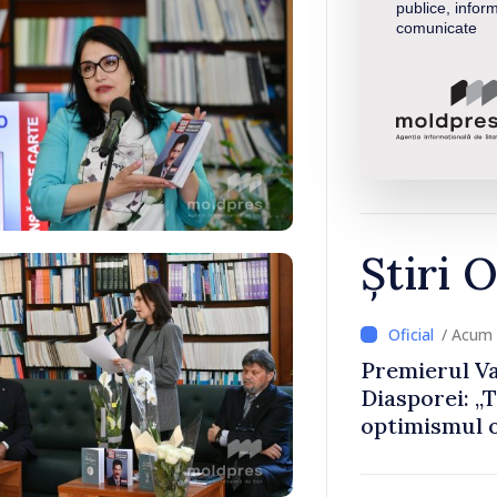
publice, inform
comunicate
Știri O
/ Acum
Premierul Va
Diasporei: „
optimismul o
că Republica
direcția cor