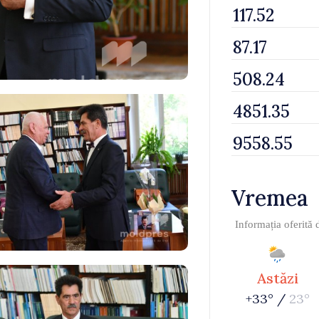
Vremea
Informația oferită
Astăzi
+33° /
23°