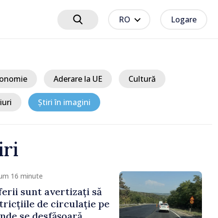
RO
Logare
onomie
Aderare la UE
Cultură
iuri
Știri în imagini
iri
 18 minute
sile Tofan, la Forumul
Trebuie să readucem
amenilor și încrederea