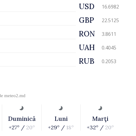
USD
16.6982
GBP
22.5125
RON
3.8611
UAH
0.4045
RUB
0.2053
 de
meteo2.md
Duminică
Luni
Marţi
+27° /
20°
+29° /
18°
+32° /
20°