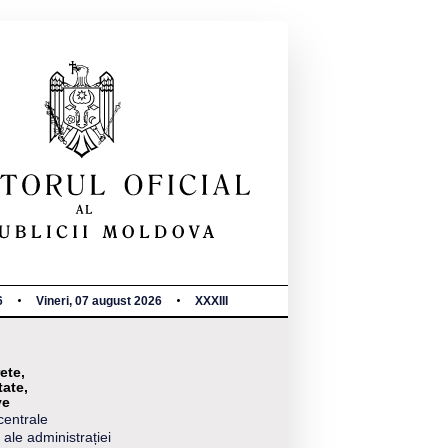
6
Vineri, 07 august 2026
XXXIII
ete,
tate,
ve
centrale
 ale administrației