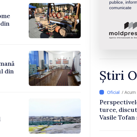
publice, inform
comunicate
ome
omană
l din
Știri O
/ Acum 
Perspectivel
turce, discu
Vasile Tofan
l
Uygar Musta