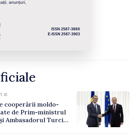
ații, anunțuri,
ISSN 2587-389X
E-ISSN 2587-3903
ficiale
1 zi
e cooperării moldo-
tate de Prim-ministrul
 și Ambasadorul Turciei,
fa Sertel