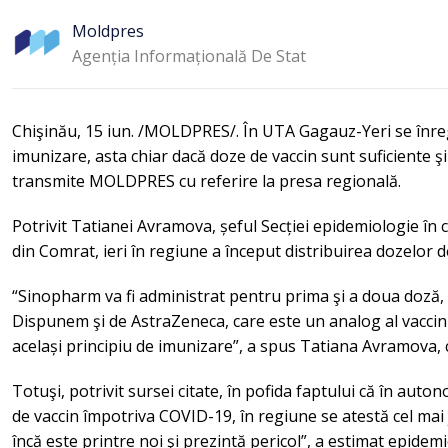
Moldpres
Agenția Informațională De Stat
Chişinău, 15 iun. /MOLDPRES/. În UTA Gagauz-Yeri se înreg
imunizare, asta chiar dacă doze de vaccin sunt suficiente şi 
transmite MOLDPRES cu referire la presa regională.
Potrivit Tatianei Avramova, șeful Secției epidemiologie în 
din Comrat, ieri în regiune a început distribuirea dozelor d
“Sinopharm va fi administrat pentru prima şi a doua doză, 
Dispunem şi de AstraZeneca, care este un analog al vaccinu
același principiu de imunizare”, a spus Tatiana Avramova,
Totuşi, potrivit sursei citate, în pofida faptului că în aut
de vaccin împotriva COVID-19, în regiune se atestă cel mai j
încă este printre noi şi prezintă pericol”, a estimat epidemi