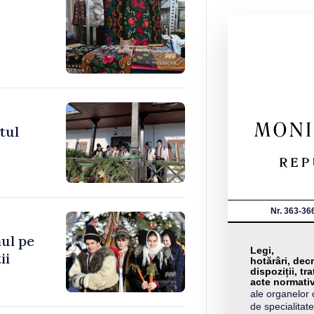
tul
Nr. 363-36
ul pe
Legi,
ii
hotărâri, decr
dispoziții, tra
acte normati
ale organelor 
de specialitate