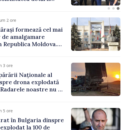
trol vamal cu un
formant
um 2 ore
ărași formează cel mai
r de amalgamare
n Republica Moldova.
ășenesc a aprobat
ă
m 3 ore
părării Naționale al
spre drona explodată
 „Radarele noastre nu au
iun vehicul aerian”
m 5 ore
trat în Bulgaria dinspre
 explodat la 100 de