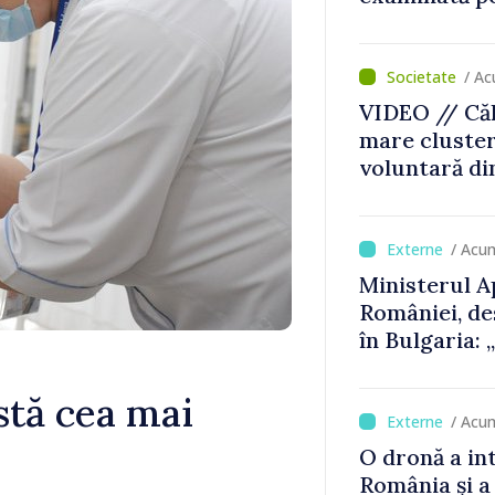
Zonei de con
scanner per
/ Ac
VIDEO // Căl
mare cluste
voluntară di
Consiliul or
decizia final
/ Acu
Ministerul A
României, de
în Bulgaria:
detectat nic
stă cea mai
/ Acu
O dronă a in
România și a