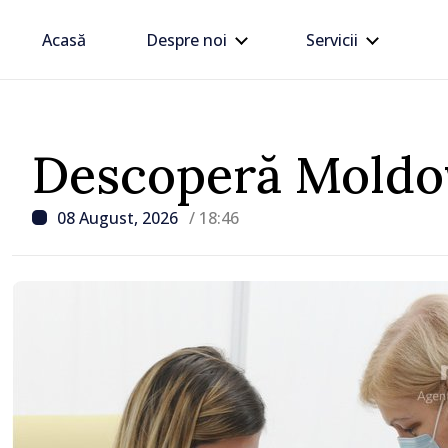
Acasă
Despre noi
Servicii
Descoperă Moldo
08 August, 2026
/ 18:46
/ Acum 1 oră
BTA: Tendința de scădere
Dunării se menține, iar s
hidrologică rămâne dific