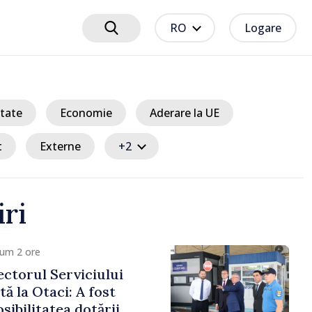
RO
Logare
tate
Economie
Aderare la UE
t
Externe
+2
iri
cum 2 ore
ctorul Serviciului
tă la Otaci: A fost
sibilitatea dotării