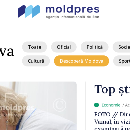
va
Toate
Oficial
Politică
Socie
Cultură
Descoperă Moldova
Spor
Top șt
/ A
 a nivelului
FOTO // Dire
ituația
Vamal, în vizi
ilă
examinată po