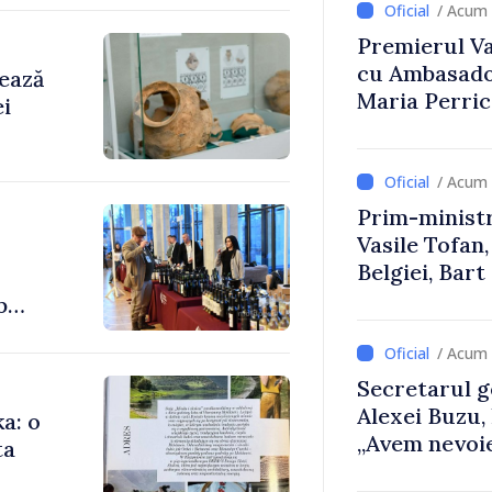
/ Acum 
Premierul Vas
cu Ambasador
rează
Maria Perri
ei
/ Acum 
Prim-ministr
Vasile Tofan,
Belgiei, Bar
despre parcu
b
Republicii M
/ Acum 
Secretarul g
Alexei Buzu,
a: o
„Avem nevoie
ta
dumneavoast