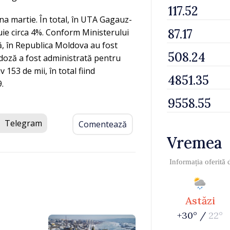
na martie. În total, în UTA Gagauz-
uie circa 4%. Conform Ministerului
lă, în Republica Moldova au fost
 doză a fost administrată pentru
153 de mii, în total fiind
.
Telegram
Comentează
Vremea
Informația oferită
Astăzi
+30° /
22°