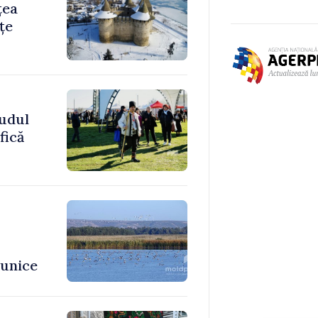
țea
țe
sudul
fică
 unice