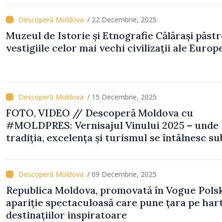
/ 22 Decembrie, 2025
Muzeul de Istorie și Etnografie Călărași păst
vestigiile celor mai vechi civilizații ale Europ
/ 15 Decembrie, 2025
FOTO, VIDEO // Descoperă Moldova cu
#MOLDPRES: Vernisajul Vinului 2025 – unde
tradiția, excelența și turismul se întâlnesc su
semnul Vinului Moldovei
/ 09 Decembrie, 2025
Republica Moldova, promovată în Vogue Polsk
apariție spectaculoasă care pune țara pe har
destinațiilor inspiratoare