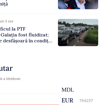
niță
um 5 ore
icul la PTF
Galația fost fluidizat;
e desfășoară în condiții
utar
lă a Moldovei
MDL
EUR
19.6237