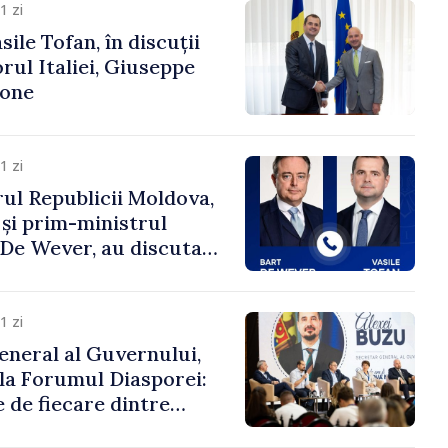
1 zi
ile Tofan, în discuții
ul Italiei, Giuseppe
cone
1 zi
ul Republicii Moldova,
 și prim-ministrul
t De Wever, au discutat
rsul european al
oldova.
1 zi
eneral al Guvernului,
 la Forumul Diasporei:
 de fiecare dintre
ră pentru a construi