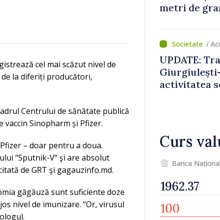
metri de gra
/ Ac
UPDATE: Traf
istrează cel mai scăzut nivel de
Giurgiulești-
de la diferiți producători,
activitatea s
normale
cadrul Centrului de sănătate publică
e vaccin Sinopharm și Pfizer.
Curs val
Pfizer – doar pentru a doua.
lui “Sputnik-V” şi are absolut
Banca Naționa
 citată de GRT şi gagauzinfo.md.
onomia găgăuză sunt suficiente doze
os nivel de imunizare. “Or, virusul
ologul.