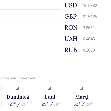
USD
16.6982
GBP
22.5125
RON
3.8611
UAH
0.4045
RUB
0.2053
доставлена
meteo2.md
Duminică
Luni
Marţi
+27° /
20°
+29° /
18°
+32° /
20°