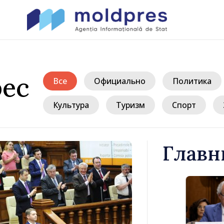
ес
Все
Официально
Политика
Культура
Туризм
Спорт
Главн
/ 7 
верждён
Форум диас
ости
Молдовы» – 
публике
стремится п