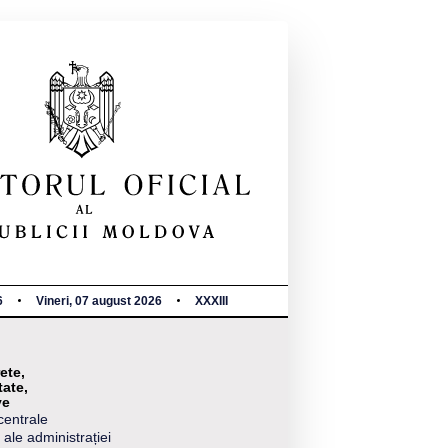
6
Vineri, 07 august 2026
XXXIII
ete,
tate,
ve
centrale
 ale administrației