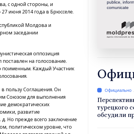
publice, inform
а, с одной стороны, и
comunicate
27 июня 2014 года в Брюсселе.
еспубликой Молдова и
рном заседании
мунистическая оппозиция
л поставлен на голосование.
о поименным. Каждый Участник
Офици
олосования.
 в пользу Соглашения. Он
ким Союзом для выполнения
Перспектив
ние демократических
турецкого 
номики, развитие
обсудили п
. д. Но прежде всего заключение
Василе Тофан и посол Т
м, политическом уровне, что
Уйгар М