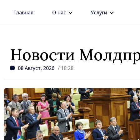
Главная
О нас
Услуги
Новости Молдпр
08 Август, 2026
/ 18:28
/ 7 часов назад
Джозеф Беркхалтер ут
Сенатом США в должн
будущего посла в Рес