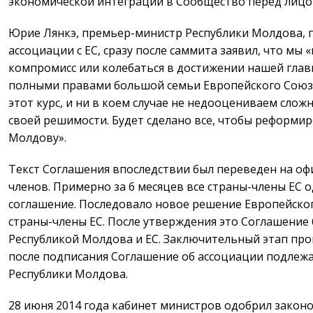
экономической интеграции в Сообщество перед лицо
Юрие Лянкэ, премьер-министр Республики Молдова,
ассоциации с ЕС, сразу после саммита заявил, что мы 
компромисс или колебаться в достижении нашей главн
полными правами большой семьи Европейского Союза
этот курс, и ни в коем случае не недооцениваем слож
своей решимости. Будет сделано все, чтобы реформи
Молдову».
Текст Соглашения впоследствии был переведен на оф
членов. Примерно за 6 месяцев все страны-члены ЕС
соглашение. Последовало новое решение Европейско
страны-члены ЕС. После утверждения это Соглашени
Республикой Молдова и ЕС. Заключительный этап проц
после подписания Соглашение об ассоциации подле
Республики Молдова.
28 июня 2014 года кабинет министров одобрил закон