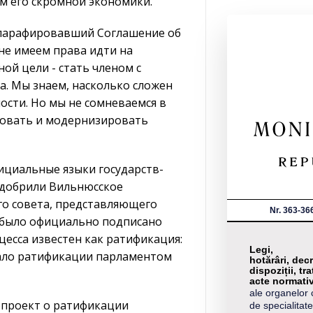
м его скромной экономики.
 парафировавший Соглашение об
«не имеем права идти на
ой цели - стать членом с
. Мы знаем, насколько сложен
ности. Но мы не сомневаемся в
ровать и модернизировать
ициальные языки государств-
 одобрили Вильнюсское
го совета, представляющего
Nr. 363-36
е было официально подписано
есса известен как ратификация:
Legi,
жало ратификации парламентом
hotărâri, decr
dispoziții, tra
acte normati
ale organelor 
опроект о ратификации
de specialitate