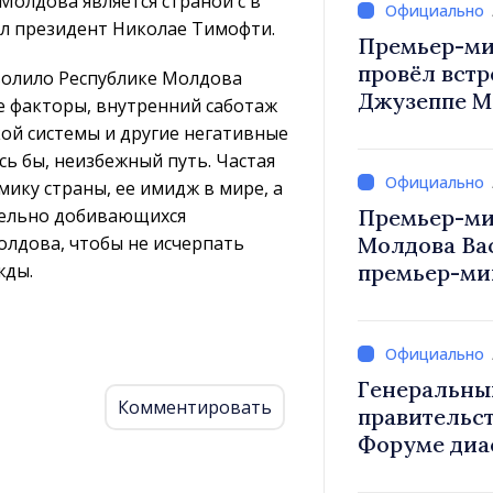
 Молдова является страной с в
ил президент Николае Тимофти.
Премьер-ми
провёл встр
волило Республике Молдова
Джузеппе М
е факторы, внутренний саботаж
кой системы и другие негативные
сь бы, неизбежный путь. Частая
ику страны, ее имидж в мире, а
тельно добивающихся
Премьер-ми
олдова, чтобы не исчерпать
Молдова Ва
жды.
премьер-мин
Вевер обсуд
Республики
Генеральны
Комментировать
правительст
Форуме диа
каждый из в