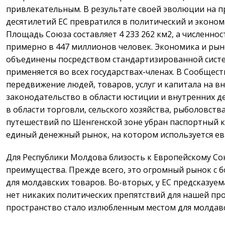
привлекательным. В результате своей эволюции на 
десятилетий ЕС превратился в политический и экономи
Площадь Союза составляет 4 233 262 км2, а численно
примерно в 447 миллионов человек. Экономика и рын
объединены посредством стандартизированной систе
применяется во всех государствах-членах. В Сообщес
передвижение людей, товаров, услуг и капитала на в
законодательство в области юстиции и внутренних де
в области торговли, сельского хозяйства, рыболовств
путешествий по Шенгенской зоне убран паспортный ко
единый денежный рынок, на котором используется ев
Для Республики Молдова близость к Европейскому С
преимущества. Прежде всего, это огромный рынок с
для молдавских товаров. Во-вторых, у ЕС предсказуем
нет никаких политических препятствий для нашей про
пространство стало излюбленным местом для молдавс