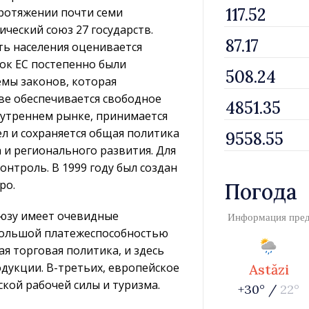
протяжении почти семи
ческий союз 27 государств.
сть населения оценивается
ок ЕС постепенно были
мы законов, которая
тве обеспечивается свободное
нутреннем рынке, принимается
л и сохраняется общая политика
а и регионального развития. Для
нтроль. В 1999 году был создан
ро.
Погода
оюзу имеет очевидные
Информация пре
 большой платежеспособностью
ая торговая политика, и здесь
дукции. В-третьих, европейское
Astăzi
кой рабочей силы и туризма.
+30° /
22°