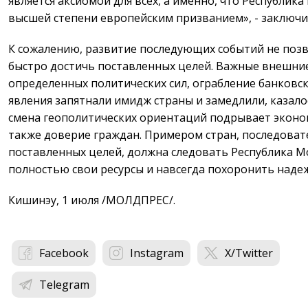
является аксиомой для всех, а именно, что Республика
высшей степени европейским призванием», - заключ
К сожалению, развитие последующих событий не поз
быстро достичь поставленных целей. Важные внешни
определенных политических сил, ограбление банковс
явления запятнали имидж страны и замедлили, казало
смена геополитических ориентаций подрывает эконом
также доверие граждан. Примером стран, последова
поставленных целей, должна следовать Республика М
полностью свои ресурсы и навсегда похоронить наде
Кишинэу, 1 июля /МОЛДПРЕС/.
Facebook
Instagram
X/Twitter
Telegram