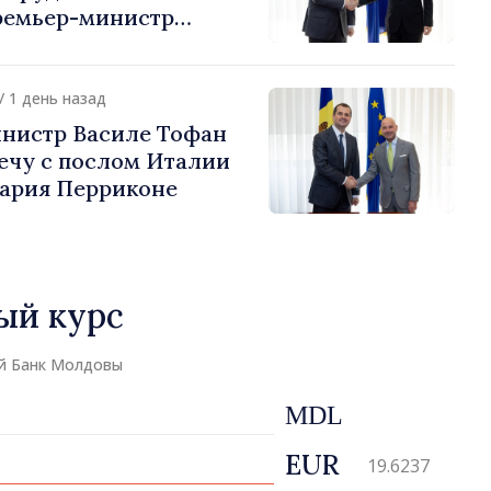
ремьер-министр
урции
устафа Сертел
/ 1 день назад
нистр Василе Тофан
ечу с послом Италии
ария Перриконе
ый курс
й Банк Молдовы
MDL
EUR
19.6237