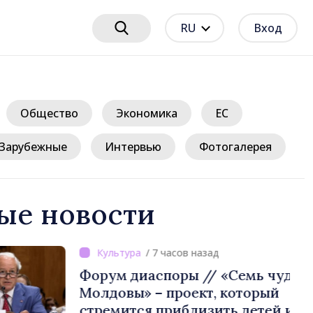
RU
Вход
Общество
Экономика
ЕС
Зарубежные
Интервью
Фотогалерея
ые новости
часов назад
поры // «Семь чудес
проект, который
риблизить детей из