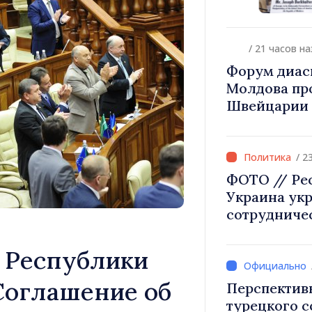
диаспоры к 
происхожд
/ 21 часов н
Форум диас
Молдова про
Швейцарии 
инвестиции 
/ 2
ФОТО // Ре
Украина ук
сотрудниче
безопаснос
европейской
т Республики
в Могилёв-
Соглашение об
Перспектив
турецкого 