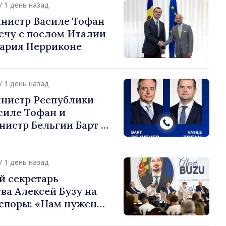
/ 1 день назад
нистр Василе Тофан
ечу с послом Италии
ария Перриконе
/ 1 день назад
нистр Республики
силе Тофан и
истр Бельгии Барт де
или европейский путь
 Молдова
/ 1 день назад
й секретарь
ва Алексей Бузу на
споры: «Нам нужен
ас, чтобы строить