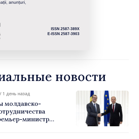
ații, anunțuri,
ISSN 2587-389X
E-ISSN 2587-3903
альные новости
/ 1 день назад
ы молдавско-
сотрудничества
ремьер-министр
урции
устафа Сертел