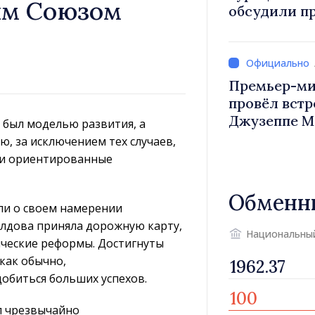
им Союзом
обсудили п
Василе Тофан и посол Т
Уйгар М
Премьер-ми
провёл встр
Джузеппе М
 был моделью развития, а
, за исключением тех случаев,
ли ориентированные
Обменн
ли о своем намерении
олдова приняла дорожную карту,
Национальны
ические реформы. Достигнуты
как обычно,
обиться больших успехов.
л чрезвычайно