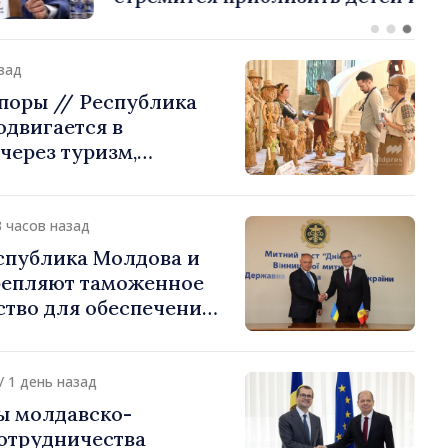
стране их
ения
азад
поры // Республика
двигается в
через туризм,
и экспорт
3 часов назад
спублика Молдова и
репляют таможенное
ство для обеспечения
ти границы и
 интеграции. Встреча
Подольском
/ 1 день назад
ы молдавско-
сотрудничества