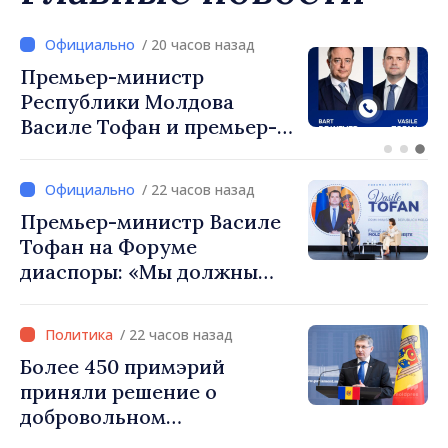
/ 20 часов назад
Перспективы молдавско-
турецкого сотрудничества
обсудили премьер-
министр Василе Тофан и
посол Турции Уйгар
/ 22 часов назад
Мустафа Сертел
Премьер-министр Василе
Тофан на Форуме
диаспоры: «Мы должны
вернуть людям оптимизм и
уверенность в том, что
/ 22 часов назад
Республика Молдова
Более 450 примэрий
движется в правильном
приняли решение о
направлении»
добровольном
объединении и получат