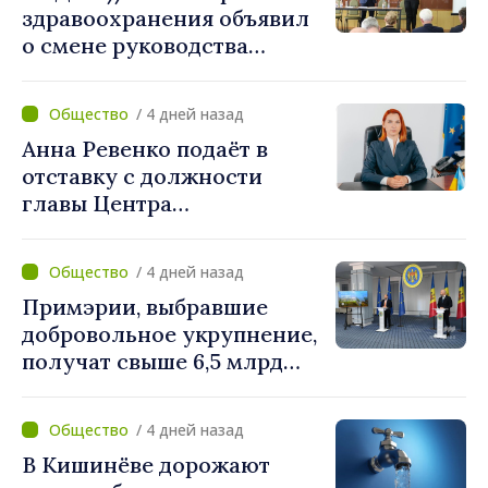
здравоохранения объявил
о смене руководства
Бельцкой клинической
больницы. Людмила
/ 4 дней назад
Капчеля будет исполнять
Анна Ревенко подаёт в
обязанности директора
отставку с должности
главы Центра
стратегической
коммуникации и
/ 4 дней назад
противодействия
Примэрии, выбравшие
дезинформации
добровольное укрупнение,
получат свыше 6,5 млрд
леев. Алексей Бузу:
«Правительство
/ 4 дней назад
предоставляет примэриям,
В Кишинёве дорожают
которые добровольно