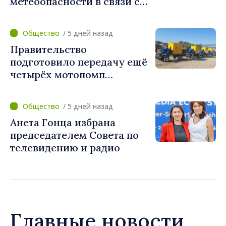
метеоопасности в связи с
жарой. Температура
поднимется до 36°C
/ 5 дней назад
Правительство
подготовило передачу ещё
четырёх мотопомп
примэрии столицы и
предприятию «Apă Canal»
/ 5 дней назад
Анета Гонца избрана
председателем Совета по
телевидению и радио
Главные новости