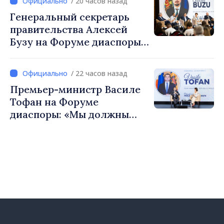
/ 20 часов назад
европейский путь
Генеральный секретарь
Республики Молдова
правительства Алексей
Бузу на Форуме диаспоры:
«Нам нужен каждый из вас,
чтобы строить более
/ 22 часов назад
сильные сообщества»
Премьер-министр Василе
Тофан на Форуме
диаспоры: «Мы должны
вернуть людям оптимизм и
уверенность в том, что
Республика Молдова
движется в правильном
направлении»