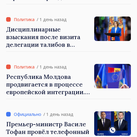
результате разгула стихии
/ 1 день назад
Дисциплинарные
взыскания после визита
делегации талибов в
Республику Молдова. Майя
Санду: «Позорно, что люди,
занимающие высокие
/ 1 день назад
должности, не знают
Республика Молдова
политики государства»
продвигается в процессе
европейской интеграции.
Майя Санду: «Ни одно
государство нас не
блокирует»
/ 1 день назад
Премьер-министр Василе
Тофан провёл телефонный