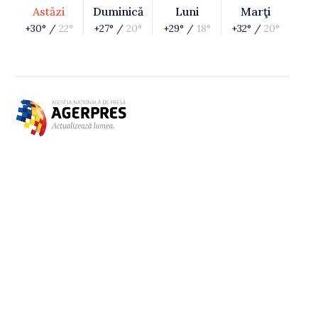
Astăzi
Duminică
Luni
Marţi
+30° /
22°
+27° /
20°
+29° /
18°
+32° /
20°