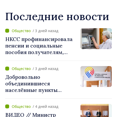
Последние новости
/ 3 дней назад
НКСС профинансировала
пенсии и социальные
пособия получателям,
имеющим банковские
карты
/ 3 дней назад
Добровольно
объединившиеся
населённые пункты
получат поддержку для
создания Единых центров
/ 4 дней назад
предоставления услуг
ВИДЕО // Министр