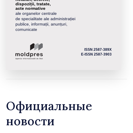
dispoziții, tratate,
acte normative
ale organelor centrale
de specialitate ale administrației
publice, informații, anunțuri,
comunicate
ISSN 2587-389X
E-ISSN 2587-3903
Официальные
новости