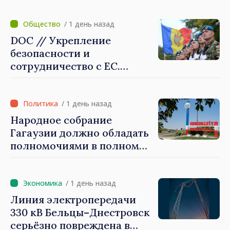
создать механизмы,
которые будут их
/ 1 день назад
защищать»
DOC // Укрепление
безопасности и
сотрудничество с ЕС.
Программа внедрения
Национальной стратегии
обороны на 2024–2034 годы
/ 1 день назад
опубликована в Monitorul
Народное собрание
Oficial
Гагаузии должно обладать
полномочиями в полном
объеме. Президент Майя
Санду: «Выборы должны
быть свободными и
/ 1 день назад
честными»
Линия электропередачи
330 кВ Бельцы–Днестровск
серьёзно повреждена в