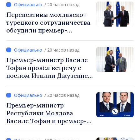
/ 20 часов назад
Перспективы молдавско-
турецкого сотрудничества
обсудили премьер-
министр Василе Тофан и
посол Турции Уйгар
/ 20 часов назад
Мустафа Сертел
Премьер-министр Василе
Тофан провёл встречу с
послом Италии Джузеппе
Мария Перриконе
/ 20 часов назад
Премьер-министр
Республики Молдова
Василе Тофан и премьер-
министр Бельгии Барт де
Вевер обсудили