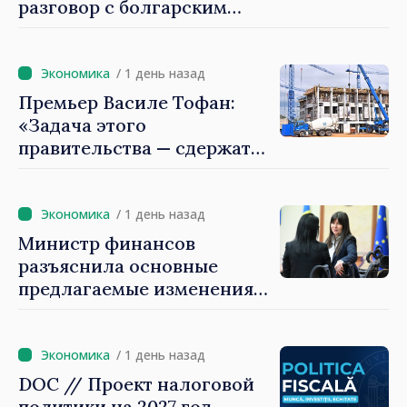
разговор с болгарским
коллегой Руменом
Радевым
/ 1 день назад
Премьер Василе Тофан:
«Задача этого
правительства — сдержать
рост цен на
недвижимость»
/ 1 день назад
Министр финансов
разъяснила основные
предлагаемые изменения
налоговой политики 2027
года по подоходному
налогу
/ 1 день назад
DOC // Проект налоговой
политики на 2027 год