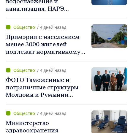
водоснабжение и
объединяются,
канализация. НАРЭ
беспрецедентный
утвердило новые тарифы
инвестиционный пакет»
/ 4 дней назад
Примэрии с населением
менее 3000 жителей
подлежат нормативному
укрупнению. Игорь Гросу:
«Реформу нужно
/ 4 дней назад
завершить этой осенью»
ФОТО Таможенные и
пограничные структуры
Молдовы и Румынии
согласовали новые меры
по разгрузке движения на
/ 4 дней назад
КПП "Леушены–Албица"
Министерство
здравоохранения