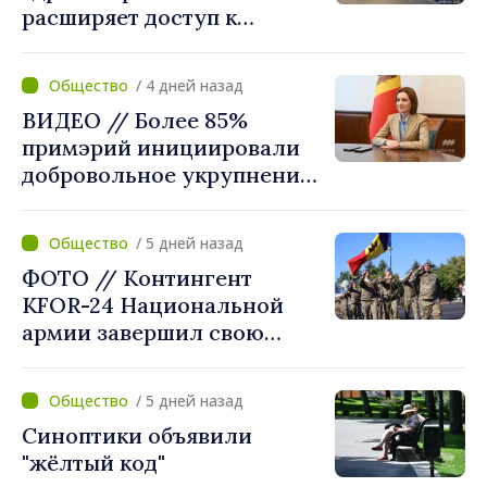
расширяет доступ к
химиотерапии в
Новоаненской и Сорокской
/ 4 дней назад
районных больницах
ВИДЕО // Более 85%
примэрий инициировали
добровольное укрупнение.
Президент Майя Санду
приветствует смелые
/ 5 дней назад
решения местных властей:
ФОТО // Контингент
«Вы поставили интересы
KFOR-24 Национальной
людей на первое место»
армии завершил свою
миссию в Косово
/ 5 дней назад
Синоптики объявили
"жёлтый код"