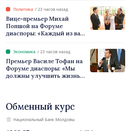
фонды для инвестиций.
/ 23 часов назад
Игорь Гросу: «Важно
Вице-премьер Михай
преодолеть препятствия и
Попшой на Форуме
дать населённым пунктам
диаспоры: «Каждый из вас
шанс развиваться»
— посол нашей страны и
вносит вклад в
/ 23 часов назад
продвижение имиджа
Премьер Василе Тофан на
Республики Молдова»
Форуме диаспоры: «Мы
должны улучшить жизнь
людей и перезапустить
двигатели экономики»
Обменный курс
Национальный Банк Молдовы