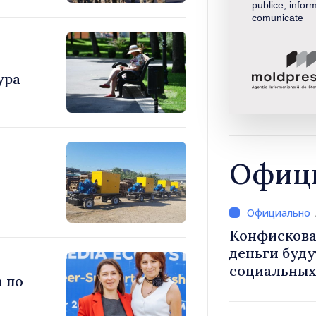
publice, inform
comunicate
ура
Офици
Конфискова
деньги буду
социальных 
а по
общественн