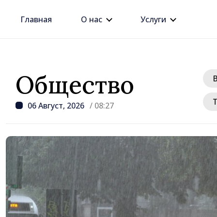
Главная
О нас
Услуги
Общество
06 Август, 2026
/ 08:27
/ 16 часов назад
Республика Молдова с
снова столкнётся с д
электроэнергии