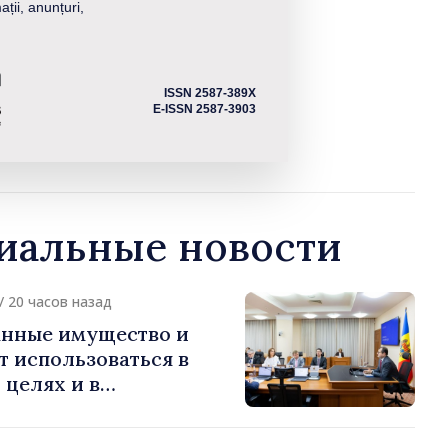
ații, anunțuri,
ISSN 2587-389X
E-ISSN 2587-3903
альные новости
/ 20 часов назад
нные имущество и
т использоваться в
целях и в
ых интересах