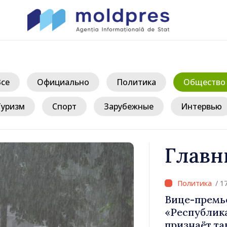
Все
Официально
Политика
Общество
Туризм
Спорт
Зарубежные
Интервью
Главн
/ 1
егодня
Вице-премь
ефицитом
«Республик
признаёт та