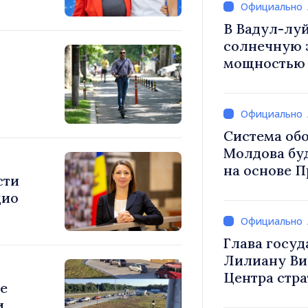
В Вадул-луй
солнечную 
мощностью 
накопления 
Система об
Молдова бу
на основе 
сти
внедрению 
дио
стратегии 
Глава госуд
Лилиану Ви
Центра стр
е
коммуникац
и