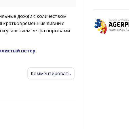
сильные дожди с количеством
ся кратковременные ливни с
ом и усилением ветра порывами
алистый ветер
Комментировать