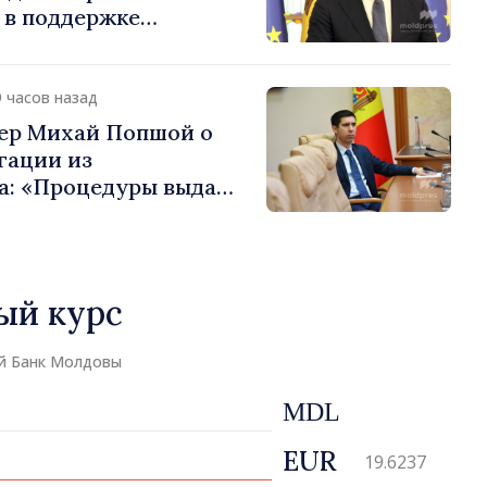
 в поддержке
звития Республики
9 часов назад
ер Михай Попшой о
гации из
а: «Процедуры выдачи
рого соблюдены.
законодательных
ено не было»
ый курс
й Банк Молдовы
MDL
EUR
19.6237