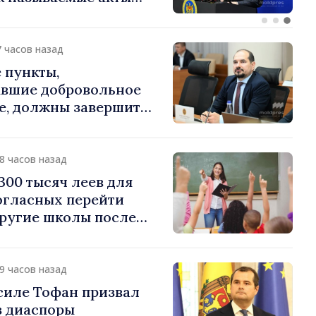
ии, осуществлённые
кими властями в
районах»
7 часов назад
 пункты,
вшие добровольное
е, должны завершить
е процедуры в
уста
18 часов назад
300 тысяч леев для
огласных перейти
другие школы после
ции учреждений
19 часов назад
силе Тофан призвал
з диаспоры