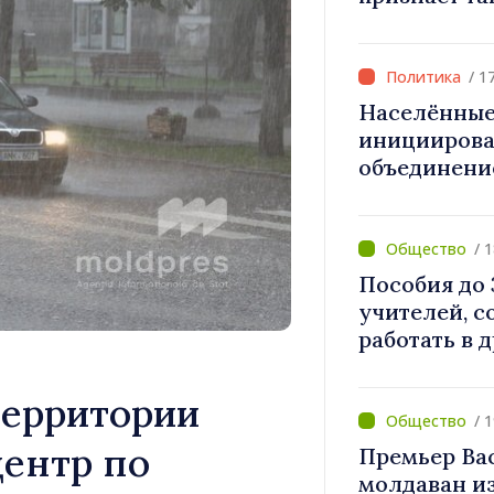
приватизац
тираспольс
восточных 
/ 1
Населённые
инициирова
объединени
необходимы
течение авг
/ 
Пособия до 
учителей, с
работать в 
реорганиза
территории
/ 
ентр по
Премьер Ва
молдаван и