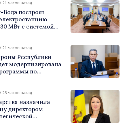
/ 21 часов назад
-Водэ построят
электростанцию
30 МВт с системой
на 60 МВт·ч
/ 21 часов назад
ороны Республики
дет модернизирована
Программы по
Национальной
обороны
/ 23 часов назад
арства назначила
цу директором
атегической
ии и