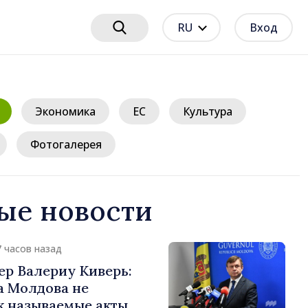
RU
Вход
Экономика
ЕС
Культура
Фотогалерея
ые новости
7 часов назад
ер Валериу Киверь:
а Молдова не
к называемые акты