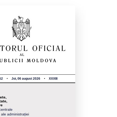
62
Joi, 06 august 2026
XXXIII
ete,
tate,
ve
centrale
 ale administrației