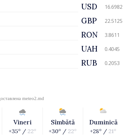
USD
16.6982
GBP
22.5125
RON
3.8611
UAH
0.4045
RUB
0.2053
доставлена
meteo2.md
Vineri
Sîmbătă
Duminică
+35° /
22°
+30° /
22°
+28° /
21°