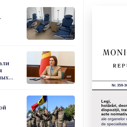
т
али
я
ных
а
Nr. 359-3
Legi,
hotărâri, decr
ой
dispoziții, tra
acte normati
ale organelor 
de specialitate