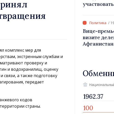
принял
участвовать
проектов ра
отвращения
Молдова
/ 1
Вице-премь
визите деле
Афганистан
виз были ст
л комплекс мер для
Нарушений 
рствам, экстренным службам и
норм выявл
сматривают проверку и
тин и водохранилищ, оценку
Обменн
и связи, а также подготовку
агирования, передает
Национальны
ранжевого кодов
 территории страны.