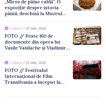
„Miros de pâine caldă”. O
expoziție despre istoria
pâinii, deschisă la Muzeul
Național de Istorie a
Moldovei
/ 25 Iulie, 2026
FOTO // Peste 160 de
documente din opera lui
Vasile Vasilache și Vladimir
Beșleagă, expuse la
Biblioteca Națională
/ 25 Iulie, 2026
FOTO // Festivalul
Internațional de Film
Transilvania a început la
Chișinău