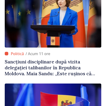
/ Acum 11 ore
Sancțiuni disciplinare după vizita
delegației talibanilor în Republica
Moldova. Maia Sandu: „Este rușinos că
oameni cu funcții înalte nu cunosc
politica statului”