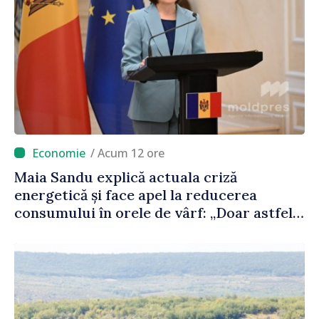
/ Acum 12 ore
Maia Sandu explică actuala criză
energetică și face apel la reducerea
consumului în orele de vârf: „Doar astfel
putem menține prețurile la un nivel mai
mic”