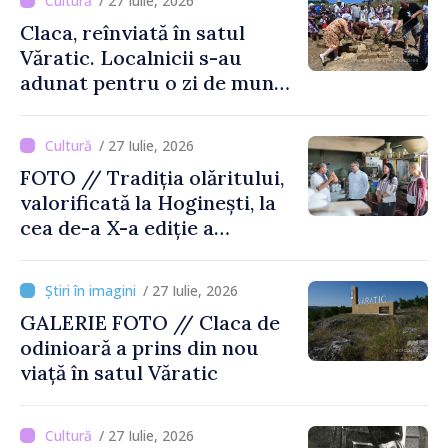
/ 27 Iulie, 2026
Claca, reînviată în satul
Văratic. Localnicii s-au
adunat pentru o zi de muncă
și voie bună
/ 27 Iulie, 2026
FOTO // Tradiția olăritului,
valorificată la Hoginești, la
cea de-a X-a ediție a
Târgului „La Vatra Olarului
Vasile Gonciari”
/ 27 Iulie, 2026
GALERIE FOTO // Claca de
odinioară a prins din nou
viață în satul Văratic
/ 27 Iulie, 2026