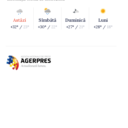
Astăzi
Sîmbătă
Duminică
Luni
+32° /
23°
+30° /
22°
+27° /
21°
+28° /
18°