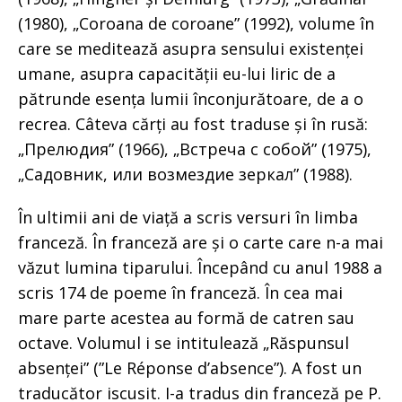
(1980), „Coroana de coroane” (1992), volume în
care se meditează asupra sensului existenței
umane, asupra capacității eu-lui liric de a
pătrunde esența lumii înconjurătoare, de a o
recrea. Câteva cărți au fost traduse și în rusă:
„Прелюдия” (1966), „Встреча с собой” (1975),
„Садовник, или возмездие зеркал” (1988).
În ultimii ani de viață a scris versuri în limba
franceză. În franceză are și o carte care n-a mai
văzut lumina tiparului. Începând cu anul 1988 a
scris 174 de poeme în franceză. În cea mai
mare parte acestea au formă de catren sau
octave. Volumul i se intitulează „Răspunsul
absenței” (”Le Réponse d’absence”). A fost un
traducător iscusit. I-a tradus din franceză pe P.