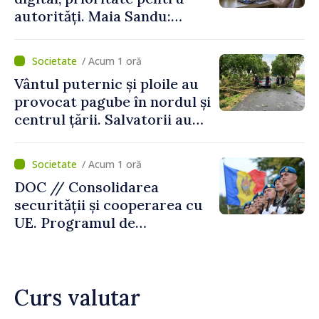
autorități. Maia Sandu:
„Trebuie să creăm
mecanisme care să-i
/ Acum 1 oră
protejeze”
Vântul puternic și ploile au
provocat pagube în nordul și
centrul țării. Salvatorii au
intervenit în zece cazuri
/ Acum 1 oră
DOC // Consolidarea
securității și cooperarea cu
UE. Programul de
implementare a Strategiei
Naționale de Apărare pentru
perioada 2024–2034,
Curs valutar
publicat în Monitorul Oficial