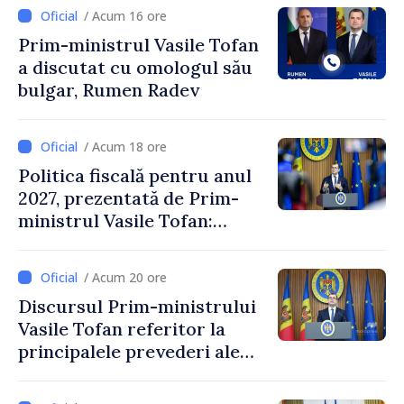
/ Acum 16 ore
Prim-ministrul Vasile Tofan
a discutat cu omologul său
bulgar, Rumen Radev
/ Acum 18 ore
Politica fiscală pentru anul
2027, prezentată de Prim-
ministrul Vasile Tofan:
Reducerea poverii pe muncă,
stimularea investițiilor și o
/ Acum 20 ore
taxare mai echitabilă
Discursul Prim-ministrului
Vasile Tofan referitor la
principalele prevederi ale
politicii fiscale pentru anul
2027