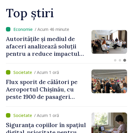
Top știri
/ Acum 14 minute
VIDEO // Politica fiscală
2027: ministra Finanțelor
explică principalele
modificări privind impozitul
pe bunurile imobiliare,
/ Acum 1 oră
taxele locale și rutiere
Flux sporit de călători pe
Aeroportul Chișinău, cu
peste 1900 de pasageri
deserviți pe oră în perioada
de vârf a concediilor
/ Acum 1 oră
Siguranța copiilor în spațiul
digital, prioritate pentru