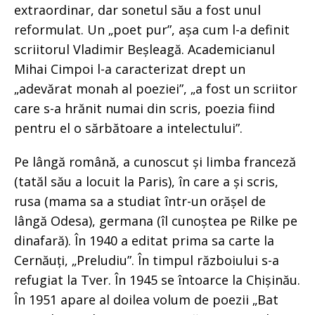
extraordinar, dar sonetul său a fost unul
reformulat. Un „poet pur”, așa cum l-a definit
scriitorul Vladimir Beșleagă. Academicianul
Mihai Cimpoi l-a caracterizat drept un
„adevărat monah al poeziei”, „a fost un scriitor
care s-a hrănit numai din scris, poezia fiind
pentru el o sărbătoare a intelectului”.
Pe lângă română, a cunoscut și limba franceză
(tatăl său a locuit la Paris), în care a și scris,
rusa (mama sa a studiat într-un orășel de
lângă Odesa), germana (îl cunoștea pe Rilke pe
dinafară). În 1940 a editat prima sa carte la
Cernăuți, „Preludiu”. În timpul războiului s-a
refugiat la Tver. În 1945 se întoarce la Chișinău.
În 1951 apare al doilea volum de poezii „Bat