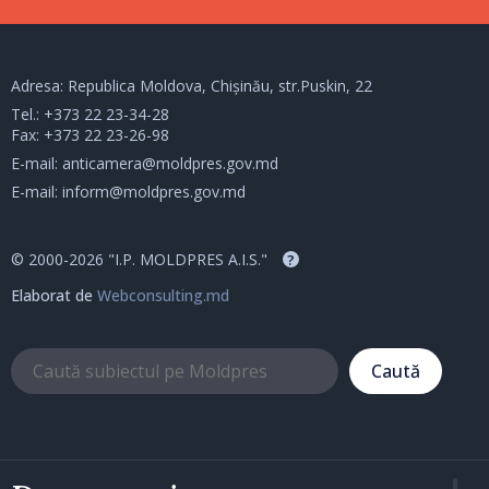
Adresa: Republica Moldova, Chișinău, str.Puskin, 22
Tel.:
+373 22 23-34-28
Fax: +373 22 23-26-98
E-mail:
anticamera@moldpres.gov.md
E-mail:
inform@moldpres.gov.md
© 2000-2026 "I.P. MOLDPRES A.I.S."
?
Elaborat de
Webconsulting.md
Caută