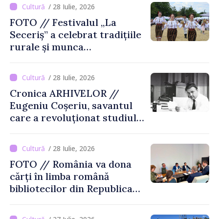
/ 28 Iulie, 2026
FOTO // Festivalul „La
Seceriș” a celebrat tradițiile
rurale și munca
agricultorilor la Cîrnățeni
/ 28 Iulie, 2026
Cronica ARHIVELOR //
Eugeniu Coșeriu, savantul
care a revoluționat studiul
limbajului
/ 28 Iulie, 2026
FOTO // România va dona
cărți în limba română
bibliotecilor din Republica
Moldova