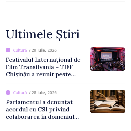
Ultimele Știri
/ 29 Iulie, 2026
Festivalul Internațional de
Film Transilvania – TIFF
Chișinău a reunit peste
3.200 de spectatori la cea
de-a șasea ediție
/ 28 Iulie, 2026
Parlamentul a denunțat
acordul cu CSI privind
colaborarea în domeniul
cărții și poligrafiei