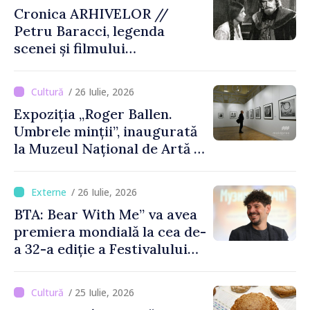
Cronica ARHIVELOR //
Petru Baracci, legenda
scenei și filmului
moldovenesc
/ 26 Iulie, 2026
Expoziția „Roger Ballen.
Umbrele minții”, inaugurată
la Muzeul Național de Artă al
Moldovei
/ 26 Iulie, 2026
BTA: Bear With Me” va avea
premiera mondială la cea de-
a 32-a ediție a Festivalului
de Film de la Sarajevo, în
august
/ 25 Iulie, 2026