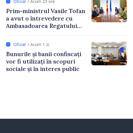
/ Acum 23 ore
Prim-ministrul Vasile Tofan
a avut o întrevedere cu
Ambasadoarea Regatului
Unit al Marii Britanii și
Irlandei de Nord, Fern
/ Acum 1 zi
Horine
Bunurile și banii confiscați
vor fi utilizați în scopuri
sociale și în interes public