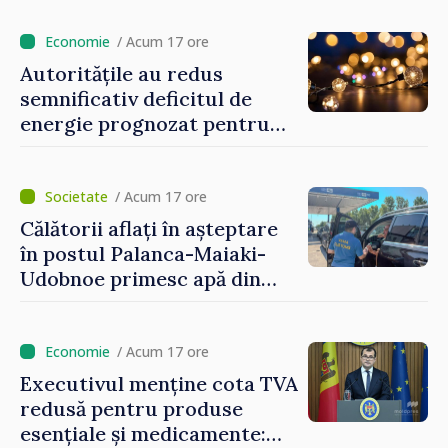
venit
/ Acum 17 ore
Autoritățile au redus
semnificativ deficitul de
energie prognozat pentru
astăzi
/ Acum 17 ore
Călătorii aflați în așteptare
în postul Palanca-Maiaki-
Udobnoe primesc apă din
partea funcționarilor vamali
și a polițiștilor de frontieră
/ Acum 17 ore
Executivul menține cota TVA
redusă pentru produse
esențiale și medicamente: