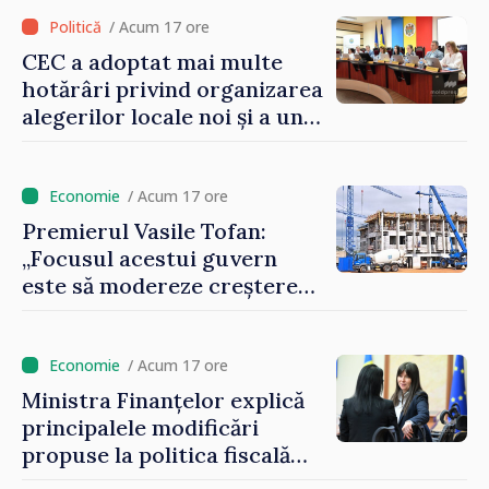
peste 500 de milioane de lei
la buget
/ Acum 17 ore
CEC a adoptat mai multe
hotărâri privind organizarea
alegerilor locale noi și a unui
referendum local în satul
Delacău, raionul Anenii Noi
/ Acum 17 ore
Premierul Vasile Tofan:
„Focusul acestui guvern
este să modereze creșterea
prețurilor la imobiliare”
/ Acum 17 ore
Ministra Finanțelor explică
principalele modificări
propuse la politica fiscală
2027 privind impozitul pe