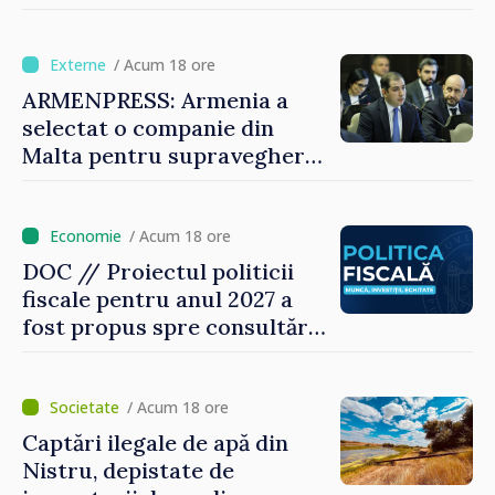
„Nu facem reformă fiscală
pe seama consumului de
bază al oamenilor”
/ Acum 18 ore
ARMENPRESS: Armenia a
selectat o companie din
Malta pentru supravegherea
sectorului jocurilor de
noroc
/ Acum 18 ore
DOC // Proiectul politicii
fiscale pentru anul 2027 a
fost propus spre consultări
publice
/ Acum 18 ore
Captări ilegale de apă din
Nistru, depistate de