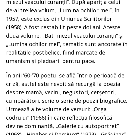
miezul veacului curanții”. După apariția celui
de-al treilea volum, „Lumina ochilor mei”, în
1957, este exclus din Uniunea Scriitorilor
(1958). A fost restabilit peste doi ani. Aceste
două volume, „Bat miezul veacului curanții” și
„Lumina ochilor mei”, tematic sunt ancorate în
realitățile postbelice, fiind marcate de
umanism și pledoarii pentru pace.
În anii ’60-’70 poetul se află într-o perioadă de
criză, astfel este nevoit să recurgă la poezia
despre mamă, vecini, negustori, cerșetori,
cumpărători, scrie o serie de poezii biografice.
Urmează alte volume de versuri: „Orga
codrului” (1966) în care reflecția filosofică
devine dominantă, „Galerie cu autoportret”
(1968), „Hingher și Demiurg” (1973), „Grădinar”