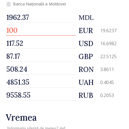
Banca Națională a Moldovei
MDL
EUR
19.6237
USD
16.6982
GBP
22.5125
RON
3.8611
UAH
0.4045
RUB
0.2053
Vremea
Informația oferită de
meteo2.md