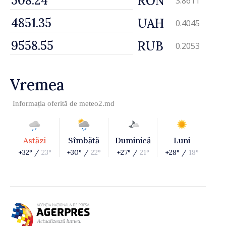
RON
3.8611
UAH
0.4045
RUB
0.2053
Vremea
Informația oferită de
meteo2.md
Astăzi
Sîmbătă
Duminică
Luni
+32° /
23°
+30° /
22°
+27° /
21°
+28° /
18°