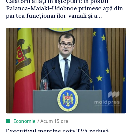
Călătorii aflați în așteptare în postul
Palanca-Maiaki-Udobnoe primesc apă din
partea funcționarilor vamali și a
polițiștilor de frontieră
/ Acum 15 ore
Executivul menține cota TVA redusă