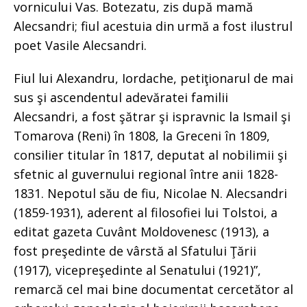
vornicului Vas. Botezatu, zis după mamă
Alecsandri; fiul acestuia din urmă a fost ilustrul
poet Vasile Alecsandri.
Fiul lui Alexandru, Iordache, petiţionarul de mai
sus şi ascendentul adevăratei familii
Alecsandri, a fost şătrar şi ispravnic la Ismail şi
Tomarova (Reni) în 1808, la Greceni în 1809,
consilier titular în 1817, deputat al nobilimii şi
sfetnic al guvernului regional între anii 1828-
1831. Nepotul său de fiu, Nicolae N. Alecsandri
(1859-1931), aderent al filosofiei lui Tolstoi, a
editat gazeta Cuvânt Moldovenesc (1913), a
fost preşedinte de vârstă al Sfatului Ţării
(1917), vicepreşedinte al Senatului (1921)”,
remarcă cel mai bine documentat cercetător al