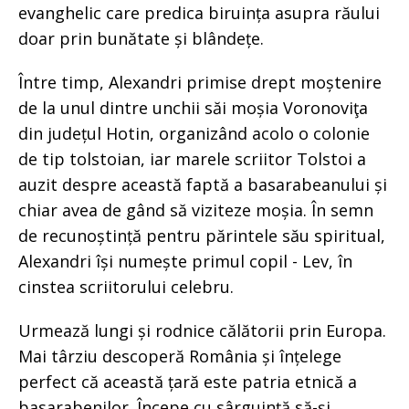
evanghelic care predica biruința asupra răului
doar prin bunătate și blândețe.
Între timp, Alexandri primise drept moștenire
de la unul dintre unchii săi moșia Voronoviţa
din județul Hotin, organizând acolo o colonie
de tip tolstoian, iar marele scriitor Tolstoi a
auzit despre această faptă a basarabeanului și
chiar avea de gând să viziteze moșia. În semn
de recunoștință pentru părintele său spiritual,
Alexandri își numește primul copil - Lev, în
cinstea scriitorului celebru.
Urmează lungi și rodnice călătorii prin Europa.
Mai târziu descoperă România și înțelege
perfect că această țară este patria etnică a
basarabenilor. Începe cu sârguință să-și