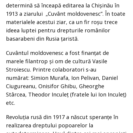
determină să înceapă editarea la Chișinău în
1913 a ziarului „Cuvânt moldovenesc”. În toate
materialele acestui ziar, ca un fir roșu trece
ideea luptei pentru drepturile românilor
basarabeni din Rusia țaristă.
Cuvântul moldovenesc a fost finanțat de
marele filantrop și om de cultură Vasile
Stroiescu. Printre colaboratori s-au
numărat: Simion Murafa, Ion Pelivan, Daniel
Ciugureanu, Onisifor Ghibu, Gheorghe
Stârcea, Theodor Inculeț (fratele lui Ion Inculeț)
etc.
Revoluția rusă din 1917 a născut speranțe în
realizarea dreptului popoarelor la