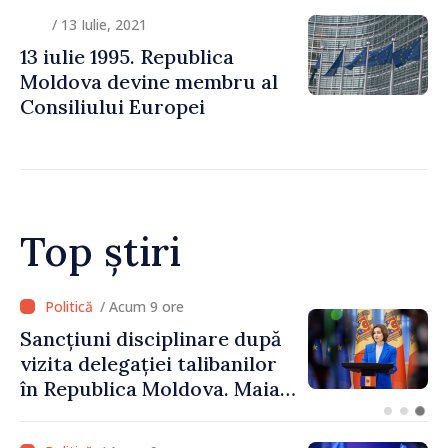
/ 13 Iulie, 2021
13 iulie 1995. Republica
Moldova devine membru al
Consiliului Europei
Top știri
/ Acum 9 ore
Sancțiuni disciplinare după
vizita delegației talibanilor
în Republica Moldova. Maia
Sandu: „Este rușinos că
oameni cu funcții înalte nu