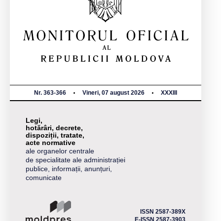
Nr. 363-366
Vineri, 07 august 2026
XXXIII
Legi,
hotărâri, decrete,
dispoziții, tratate,
acte normative
ale organelor centrale
de specialitate ale administrației
publice, informații, anunțuri,
comunicate
ISSN 2587-389X
E-ISSN 2587-3903