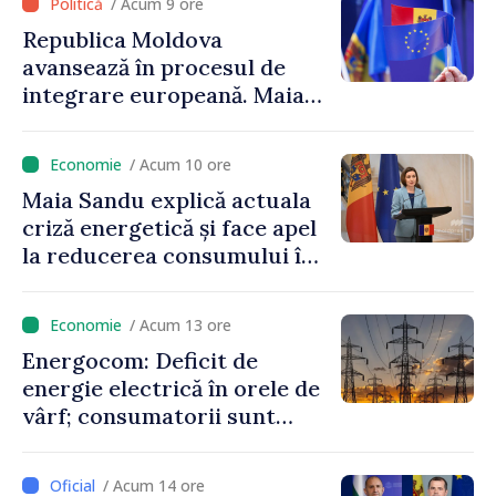
/ Acum 9 ore
cunosc politica statului”
Republica Moldova
avansează în procesul de
integrare europeană. Maia
Sandu: „Nu ne blochează
niciun stat”
/ Acum 10 ore
Maia Sandu explică actuala
criză energetică și face apel
la reducerea consumului în
orele de vârf: „Doar astfel
putem menține prețurile la
/ Acum 13 ore
un nivel mai mic”
Energocom: Deficit de
energie electrică în orele de
vârf; consumatorii sunt
îndemnați să economisească
/ Acum 14 ore