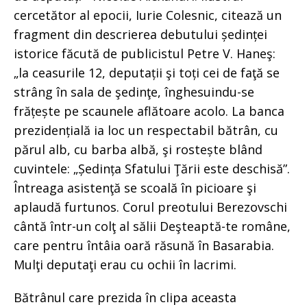
cercetător al epocii, Iurie Colesnic, citează un
fragment din descrierea debutului ședinței
istorice făcută de publicistul Petre V. Haneş:
„la ceasurile 12, deputații şi toți cei de faţă se
strâng în sala de şedinţe, înghesuindu-se
frățește pe scaunele aflătoare acolo. La banca
prezidențială ia loc un respectabil bătrân, cu
părul alb, cu barba albă, şi rostește blând
cuvintele: „Ședința Sfatului Ţării este deschisă”.
Întreaga asistenţă se scoală în picioare şi
aplaudă furtunos. Corul preotului Berezovschi
cântă într-un colţ al sălii Deşteaptă-te române,
care pentru întâia oară răsună în Basarabia.
Mulţi deputaţi erau cu ochii în lacrimi.
Bătrânul care prezida în clipa aceasta