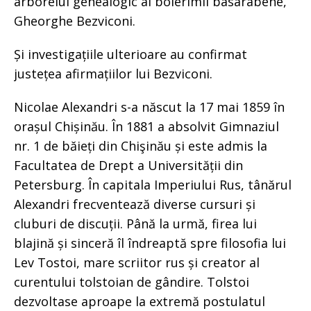
arborelui genealogic al boierimii basarabene,
Gheorghe Bezviconi.
Și investigațiile ulterioare au confirmat
justețea afirmațiilor lui Bezviconi.
Nicolae Alexandri s-a născut la 17 mai 1859 în
orașul Chișinău. În 1881 a absolvit Gimnaziul
nr. 1 de băieți din Chişinău și este admis la
Facultatea de Drept a Universității din
Petersburg. În capitala Imperiului Rus, tânărul
Alexandri frecventează diverse cursuri și
cluburi de discuții. Până la urmă, firea lui
blajină și sinceră îl îndreaptă spre filosofia lui
Lev Tostoi, mare scriitor rus și creator al
curentului tolstoian de gândire. Tolstoi
dezvoltase aproape la extremă postulatul