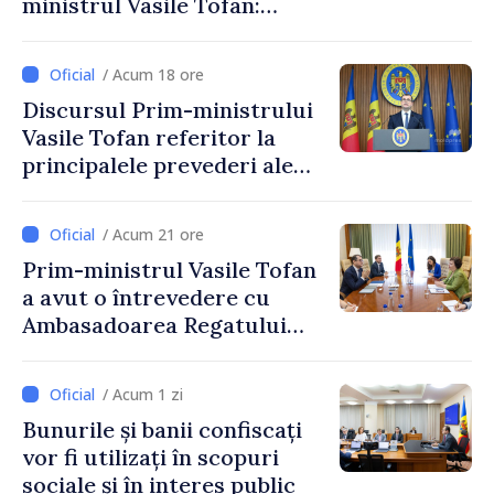
ministrul Vasile Tofan:
Reducerea poverii pe muncă,
stimularea investițiilor și o
/ Acum 18 ore
taxare mai echitabilă
Discursul Prim-ministrului
Vasile Tofan referitor la
principalele prevederi ale
politicii fiscale pentru anul
2027
/ Acum 21 ore
Prim-ministrul Vasile Tofan
a avut o întrevedere cu
Ambasadoarea Regatului
Unit al Marii Britanii și
Irlandei de Nord, Fern
/ Acum 1 zi
Horine
Bunurile și banii confiscați
vor fi utilizați în scopuri
sociale și în interes public