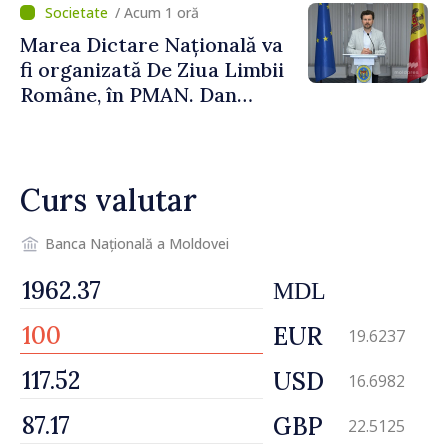
/ Acum 1 oră
înseamnă deplasări sigure
Marea Dictare Națională va
ale agenților economici și
fi organizată De Ziua Limbii
cetățenilor”
Române, în PMAN. Dan
Perciun: „Evenimentul are o
semnificație aparte în acest
an”
Curs valutar
Banca Națională a Moldovei
MDL
EUR
19.6237
USD
16.6982
GBP
22.5125