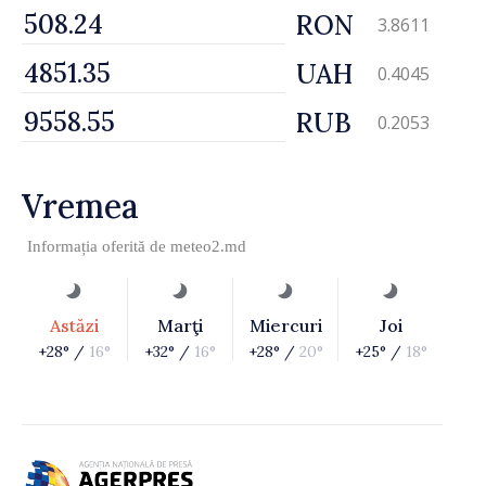
RON
3.8611
UAH
0.4045
RUB
0.2053
Vremea
Informația oferită de
meteo2.md
Astăzi
Marţi
Miercuri
Joi
+28° /
16°
+32° /
16°
+28° /
20°
+25° /
18°