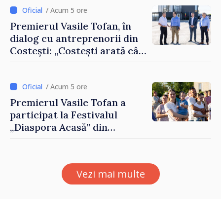
/ Acum 5 ore
Premierul Vasile Tofan, în
dialog cu antreprenorii din
Costești: „Costești arată cât
de mult poate face o
comunitate atunci când
există inițiativă, muncă și
/ Acum 5 ore
spirit antreprenorial”
Premierul Vasile Tofan a
participat la Festivalul
„Diaspora Acasă” din
Costești
Vezi mai multe