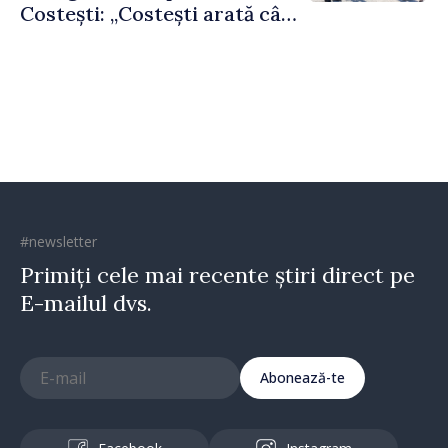
Costești: „Costești arată cât
de mult poate face o
comunitate atunci când
există inițiativă, muncă și
spirit antreprenorial”
#newsletter
Primiți cele mai recente știri direct pe
E-mailul dvs.
Abonează-te