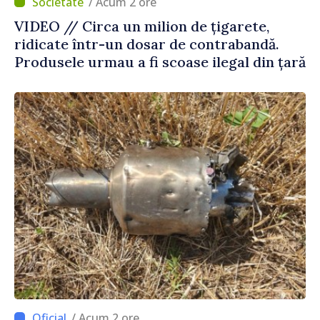
/ Acum 2 ore
VIDEO // Circa un milion de țigarete,
ridicate într-un dosar de contrabandă.
Produsele urmau a fi scoase ilegal din țară
/ Acum 2 ore