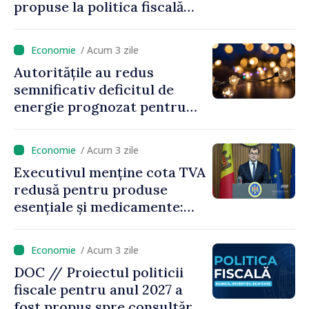
propuse la politica fiscală
2027 privind impozitul pe
venit
/ Acum 3 zile
Autoritățile au redus
semnificativ deficitul de
energie prognozat pentru
astăzi
/ Acum 3 zile
Executivul menține cota TVA
redusă pentru produse
esențiale și medicamente:
„Nu facem reformă fiscală
pe seama consumului de
/ Acum 3 zile
bază al oamenilor”
DOC // Proiectul politicii
fiscale pentru anul 2027 a
fost propus spre consultări