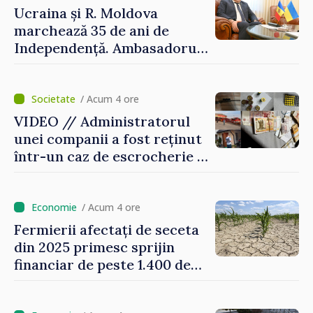
Ucraina și R. Moldova
marchează 35 de ani de
Independență. Ambasadorul
Paun Rohovei: „Am
demonstrat tuturor că
suntem rezistenți și știm să
/ Acum 4 ore
ne punctăm prioritățile
VIDEO // Administratorul
pentru viitor”
unei companii a fost reținut
într-un caz de escrocherie și
insolvabilitate intenționată
de 5 milioane de lei în
domeniul agricol
/ Acum 4 ore
Fermierii afectați de seceta
din 2025 primesc sprijin
financiar de peste 1.400 de
lei pentru fiecare hectar