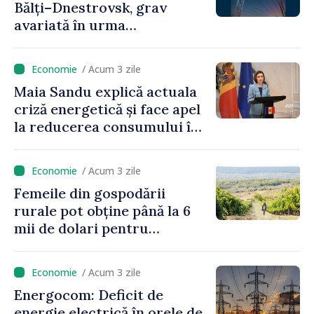
Bălți–Dnestrovsk, grav
avariată în urma
calamităților naturale
/ Acum 3 zile
Maia Sandu explică actuala
criză energetică și face apel
la reducerea consumului în
orele de vârf: „Doar astfel
putem menține prețurile la
/ Acum 3 zile
un nivel mai mic”
Femeile din gospodării
rurale pot obține până la 6
mii de dolari pentru
investiții în afaceri verzi şi
durabile
/ Acum 3 zile
Energocom: Deficit de
energie electrică în orele de