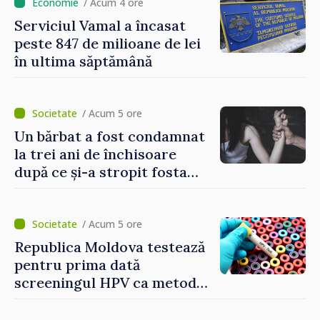
/ Acum 4 ore
Serviciul Vamal a încasat
peste 847 de milioane de lei
în ultima săptămână
/ Acum 5 ore
Un bărbat a fost condamnat
la trei ani de închisoare
după ce și-a stropit fosta
soție cu acid sulfuric
/ Acum 5 ore
Republica Moldova testează
pentru prima dată
screeningul HPV ca metodă
primară pentru depistarea
cancerului de col uterin