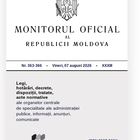
Nr. 363-366
Vineri, 07 august 2026
XXXIII
Legi,
hotărâri, decrete,
dispoziții, tratate,
acte normative
ale organelor centrale
de specialitate ale administrației
publice, informații, anunțuri,
comunicate