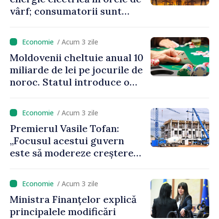
vârf; consumatorii sunt
îndemnați să economisească
/ Acum 3 zile
Moldovenii cheltuie anual 10
miliarde de lei pe jocurile de
noroc. Statul introduce o
taxă de 6%, care va aduce
peste 500 de milioane de lei
/ Acum 3 zile
la buget
Premierul Vasile Tofan:
„Focusul acestui guvern
este să modereze creșterea
prețurilor la imobiliare”
/ Acum 3 zile
Ministra Finanțelor explică
principalele modificări