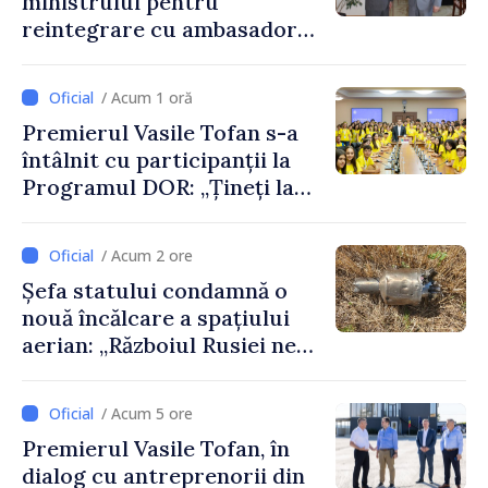
ministrului pentru
Daniela Gasparikova
reintegrare cu ambasadorul
Japoniei în Republica
Moldova
/ Acum 1 oră
Premierul Vasile Tofan s-a
întâlnit cu participanții la
Programul DOR: „Țineți la
rădăcinile voastre și nu vă
feriți de încercări și greșeli –
/ Acum 2 ore
doar astfel puteți reuși”
Șefa statului condamnă o
nouă încălcare a spațiului
aerian: „Războiul Rusiei ne
afectează direct”
/ Acum 5 ore
Premierul Vasile Tofan, în
dialog cu antreprenorii din