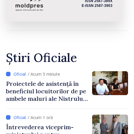
ISSN 2587-389X
E-ISSN 2587-3903
Știri Oficiale
/ Acum 5 minute
Proiectele de asistență în
beneficiul locuitorilor de pe
ambele maluri ale Nistrului
discutate la întrevederea
viceprim-ministrului cu
/ Acum 1 oră
reprezentanta rezidentă a
Întrevederea viceprim-
PNUD în Republica Moldova,