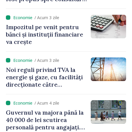
publice
/ Acum 3 zile
Impozitul pe venit pentru
bănci și instituții financiare
va crește
/ Acum 3 zile
Noi reguli privind TVA la
energie și gaze, cu facilități
direcționate către
consumatorii vulnerabili
/ Acum 4 zile
Guvernul va majora până la
40 000 de lei scutirea
personală pentru angajați.