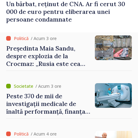
Un bărbat, reținut de CNA. Ar fi cerut 30
000 de euro pentru eliberarea unei
persoane condamnate
/ Acum 3 ore
Președinta Maia Sandu,
despre explozia de la
Crocmaz: „Rusia este cea
care duce războiul de
agresiune în Ucraina și
poartă întreaga vină pentru
/ Acum 3 ore
pericolul adus la casele
Peste 370 de mii de
oamenilor noștri”
investigații medicale de
înaltă performanță, finanțate
de asigurarea obligatorie în
prima jumătate a anului
/ Acum 4 ore