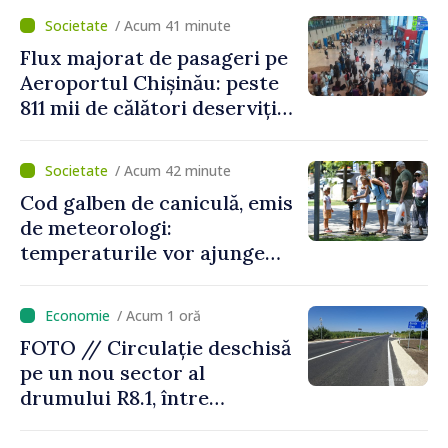
viceprim-ministrului cu
/ Acum 41 minute
reprezentanta rezidentă a
Flux majorat de pasageri pe
PNUD în Republica Moldova,
Aeroportul Chișinău: peste
Daniela Gasparikova
811 mii de călători deserviți
în luna iulie
/ Acum 42 minute
Cod galben de caniculă, emis
de meteorologi:
temperaturile vor ajunge
până la +35 de grade Celsius
/ Acum 1 oră
FOTO // Circulație deschisă
pe un nou sector al
drumului R8.1, între
Arionești și Otaci. Vladimir
Bolea: „Drumuri bune