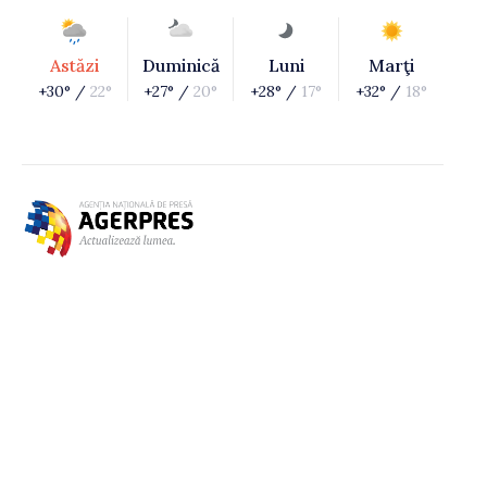
Astăzi
Duminică
Luni
Marţi
+30° /
22°
+27° /
20°
+28° /
17°
+32° /
18°