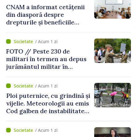
CNAM a informat cetățenii
din diasporă despre
drepturile și beneficiile
asigurării medicale
/ Acum 1 zi
FOTO // Peste 230 de
militari în termen au depus
jurământul militar în
garnizoana Chișinău
/ Acum 1 zi
Ploi puternice, cu grindină și
vijelie. Meteorologii au emis
Cod galben de instabilitate
atmosferică
/ Acum 1 zi