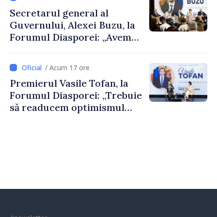
al Republicii Moldova.
Secretarul general al
Guvernului, Alexei Buzu, la
Forumul Diasporei: „Avem
nevoie de fiecare dintre
dumneavoastră pentru a
/ Acum 17 ore
construi comunități mai
Premierul Vasile Tofan, la
puternice”
Forumul Diasporei: „Trebuie
să readucem optimismul
oamenilor și încrederea că
Republica Moldova merge în
direcția corectă”