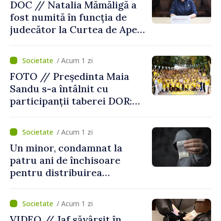
DOC // Natalia Mămăligă a
fost numită în funcția de
judecător la Curtea de Apel
Centru
/ Acum 1 zi
FOTO // Președinta Maia
Sandu s-a întâlnit cu
participanții taberei DOR:
„Legătura lor cu țara
noastră rămâne puternică”
/ Acum 1 zi
Un minor, condamnat la
patru ani de închisoare
pentru distribuirea
drogurilor în raionul Edineț
/ Acum 1 zi
VIDEO // Jaf săvârșit în