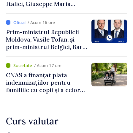
Italiei, Giuseppe Maria
Perricone
/ Acum 16 ore
Prim-ministrul Republicii
Moldova, Vasile Tofan, și
prim-ministrul Belgiei, Bart
De Wever, au discutat
despre parcursul european
/ Acum 17 ore
al Republicii Moldova.
CNAS a finanțat plata
indemnizațiilor pentru
familiile cu copii și a celor
pentru incapacitate
temporară de muncă
Curs valutar