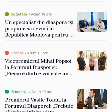
Artificială
/ Acum 18 ore
Un specialist din diaspora își
propune să revină în
Republica Moldova pentru a
contribui la dezvoltarea
registrului naval național
/ Acum 18 ore
Vicepremierul Mihai Popșoi,
la Forumul Diasporei:
„Fiecare dintre voi este un
ambasador al țării noastre și
contribuie la promovarea
imaginii Republicii Moldova”
/ Acum 19 ore
Premierul Vasile Tofan, la
Forumul Diasporei: „Trebuie