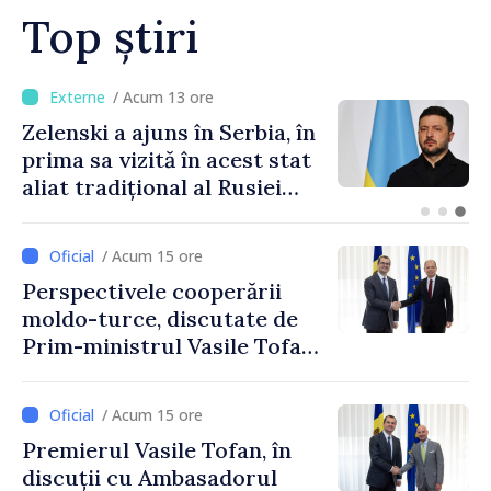
Top știri
/ Acum 8 minute
METEO // Sâmbătă cu ploi,
duminică cu soare: până la
35 de grade în weekend
/ Acum 15 ore
Perspectivele cooperării
moldo-turce, discutate de
Prim-ministrul Vasile Tofan
și Ambasadorul Turciei,
Uygar Mustafa Sertel
/ Acum 15 ore
Premierul Vasile Tofan, în
discuții cu Ambasadorul