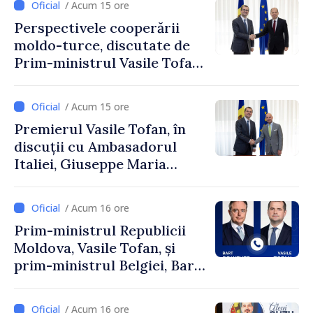
/ Acum 15 ore
Perspectivele cooperării
moldo-turce, discutate de
Prim-ministrul Vasile Tofan
și Ambasadorul Turciei,
Uygar Mustafa Sertel
/ Acum 15 ore
Premierul Vasile Tofan, în
discuții cu Ambasadorul
Italiei, Giuseppe Maria
Perricone
/ Acum 16 ore
Prim-ministrul Republicii
Moldova, Vasile Tofan, și
prim-ministrul Belgiei, Bart
De Wever, au discutat
despre parcursul european
/ Acum 16 ore