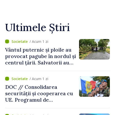
Ultimele Știri
/ Acum 1 zi
Vântul puternic și ploile au
provocat pagube în nordul și
centrul țării. Salvatorii au
intervenit în zece cazuri
/ Acum 1 zi
DOC // Consolidarea
securității și cooperarea cu
UE. Programul de
implementare a Strategiei
Naționale de Apărare pentru