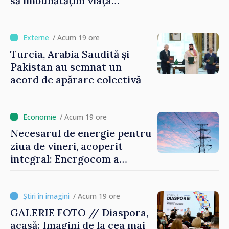
să îmbunătățim viața
oamenilor și să repornim
motoarele economiei”
/ Acum 19 ore
Turcia, Arabia Saudită și
Pakistan au semnat un
acord de apărare colectivă
/ Acum 19 ore
Necesarul de energie pentru
ziua de vineri, acoperit
integral: Energocom a
rezervat volumele
/ Acum 19 ore
GALERIE FOTO // Diaspora,
acasă: Imagini de la cea mai