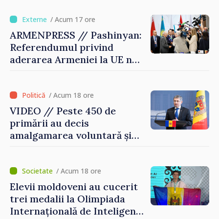
Republica Moldova merge în
direcția corectă”
/ Acum 17 ore
ARMENPRESS // Pashinyan:
Referendumul privind
aderarea Armeniei la UE nu
este posibil în această etapă
/ Acum 18 ore
VIDEO // Peste 450 de
primării au decis
amalgamarea voluntară și
vor beneficia de fonduri
pentru investiții. Igor
Grosu: „Este important să
/ Acum 18 ore
depășim blocajele și să dăm o
Elevii moldoveni au cucerit
șansă localităților să se
trei medalii la Olimpiada
dezvolte”
Internațională de Inteligență