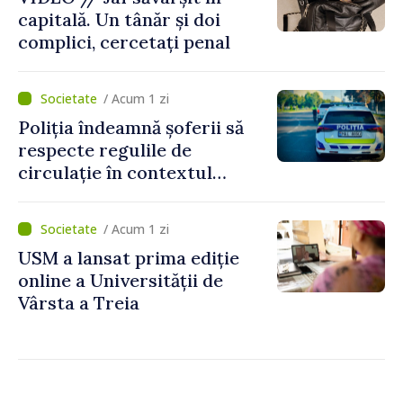
capitală. Un tânăr și doi
complici, cercetați penal
/ Acum 1 zi
Poliția îndeamnă șoferii să
respecte regulile de
circulație în contextul
intensificării traficului din
perioada concediilor
/ Acum 1 zi
USM a lansat prima ediție
online a Universității de
Vârsta a Treia