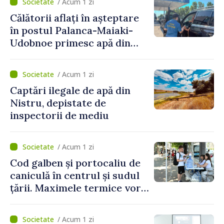
/ Acum 1 zi
perioada 2024–2034,
Călătorii aflați în așteptare
publicat în Monitorul Oficial
în postul Palanca-Maiaki-
Udobnoe primesc apă din
partea funcționarilor vamali
și a polițiștilor de frontieră
/ Acum 1 zi
Captări ilegale de apă din
Nistru, depistate de
inspectorii de mediu
/ Acum 1 zi
Cod galben și portocaliu de
caniculă în centrul și sudul
țării. Maximele termice vor
ajunge până la 37°C
/ Acum 1 zi