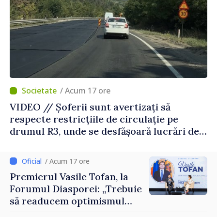
/ Acum 17 ore
VIDEO // Șoferii sunt avertizați să
respecte restricțiile de circulație pe
drumul R3, unde se desfășoară lucrări de
reparație
/ Acum 17 ore
Premierul Vasile Tofan, la
Forumul Diasporei: „Trebuie
să readucem optimismul
oamenilor și încrederea că