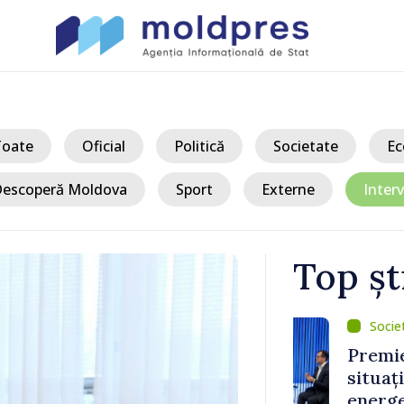
Toate
Oficial
Politică
Societate
Ec
escoperă Moldova
Sport
Externe
Interv
Top șt
/ Ac
 în 2029 și
Premierul av
re nu
situații crit
ară
energetic: „