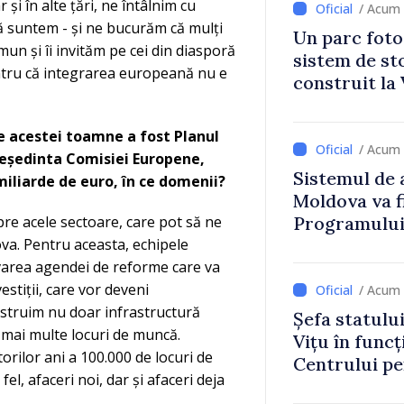
 și în alte țări, ne întâlnim cu
/ Acum 
pă suntem - și ne bucurăm că mulți
Un parc foto
mun și îi invităm pe cei din diasporă
sistem de st
pentru că integrarea europeană nu e
construit la 
 acestei toamne a fost Planul
/ Acum 
eședinta Comisiei Europene,
Sistemul de 
 miliarde de euro, în ce domenii?
Moldova va f
pre acele sectoare, care pot să ne
Programului
va. Pentru aceasta, echipele
Strategiei N
tivarea agendei de reforme care va
estiții, care vor deveni
/ Acum 
struim nu doar infrastructură
Șefa statulu
 mai multe locuri de muncă.
Vițu în funcț
rilor ani a 100.000 de locuri de
Centrului p
el, afaceri noi, dar și afaceri deja
Strategică ș