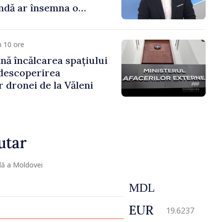
ndă ar însemna o
naturală”
 10 ore
ă încălcarea spațiului
descoperirea
 dronei de la Văleni
utar
lă a Moldovei
MDL
EUR
19.6237