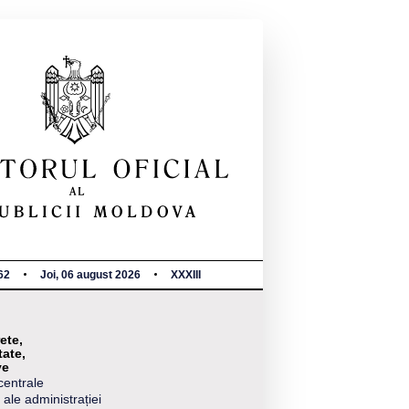
62
Joi, 06 august 2026
XXXIII
ete,
tate,
ve
centrale
 ale administrației