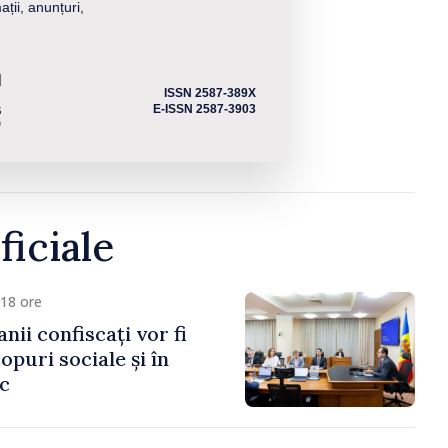
ații, anunțuri,
ISSN 2587-389X
E-ISSN 2587-3903
ficiale
18 ore
anii confiscați vor fi
copuri sociale și în
ic