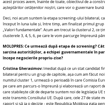
acest proces avem, înainte de toate, obiectivul de a const
așteptărilor cetățenilor noștri, care vor o guvernare bună ș
Deci, noi acum suntem la etapa screening-ului bilateral, ca
început în luna iulie și, între timp, am finalizat primul grup
„Valori fundamentale”. Acum am trecut la clusterul 2, ce ț
clusterele 3, 4, 5, 6, pe care le vom parcurge împreună pân
MOLDPRES: Ce urmează după etapa de screening? Cât 
sarcina autorităților, a echipei guvernamentale în par
începe negocierile propriu-zise?
Cristina Gherasimov:
Imediat după ce un stat candidat fi
bilateral pentru un grup de capitole, așa cum am făcut noi
numitul cluster 1, urmează o perioadă în care Comisia Eu
pe care am parcurs-o împreună și elaborează un raport de 
care stabilește cât de departe suntem noi de legislația UE 
este transmis Consiliului UE. După care, cele 27 de state
raport și să ia o decizie - este Republica Moldova gata pen