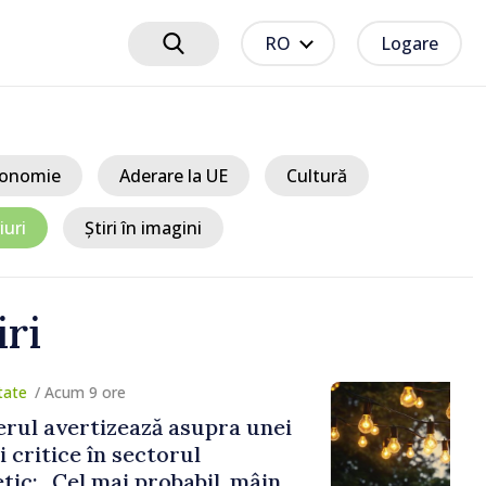
RO
Logare
onomie
Aderare la UE
Cultură
iuri
Știri în imagini
iri
um 9 ore
ertizează asupra unei
ice în sectorul
Cel mai probabil, mâine