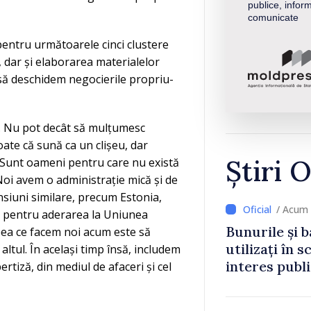
publice, inform
comunicate
pentru următoarele cinci clustere
, dar și elaborarea materialelor
 să deschidem negocierile propriu-
. Nu pot decât să mulțumesc
Poate că sună ca un clișeu, dar
Știri O
. Sunt oameni pentru care nu există
Noi avem o administrație mică și de
ensiuni similare, precum Estonia,
/ Acum 
e pentru aderarea la Uniunea
Bunurile și b
eea ce facem noi acum este să
utilizați în s
altul. În același timp însă, includem
interes publ
ertiză, din mediul de afaceri și cel