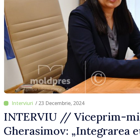
premierul Vasile Tofan
/ 23 Decembrie, 2024
INTERVIU // Viceprim-min
Gherasimov: „Integrarea 