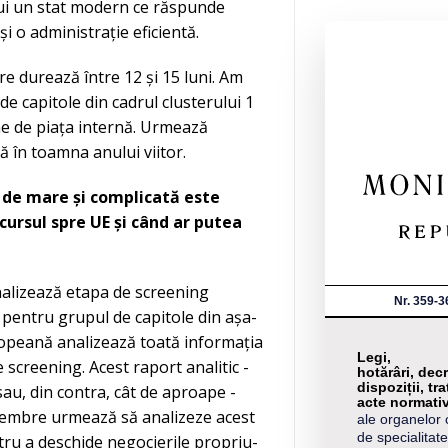
rui un stat modern ce răspunde
i o administrație eficientă.
re durează între 12 și 15 luni. Am
 de capitole din cadrul clusterului 1
ine de piața internă. Urmează
ă în toamna anului viitor.
de mare și complicată este
cursul spre UE și când ar putea
nalizează etapa de screening
Nr. 359-3
 pentru grupul de capitole din așa-
ropeană analizează toată informația
Legi,
screening. Acest raport analitic -
hotărâri, decr
dispoziții, tra
sau, din contra, cât de aproape -
acte normati
 membre urmează să analizeze acest
ale organelor 
de specialitate
tru a deschide negocierile propriu-