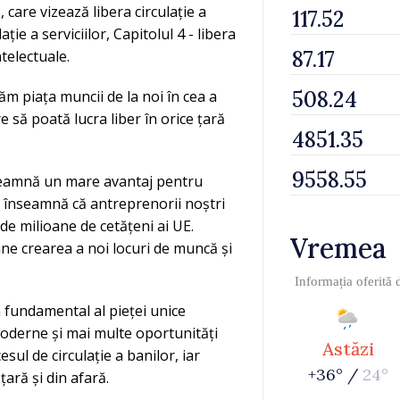
 care vizează libera circulație a
ație a serviciilor, Capitolul 4 - libera
ntelectuale.
m piața muncii de la noi în cea a
e să poată lucra liber în orice țară
 înseamnă un mare avantaj pentru
a înseamnă că antreprenorii noștri
 de milioane de cetățeni ai UE.
Vremea
ne crearea a noi locuri de muncă și
Informația oferită
lon fundamental al pieței unice
derne și mai multe oportunități
Astăzi
sul de circulație a banilor, iar
+36° /
24°
țară și din afară.