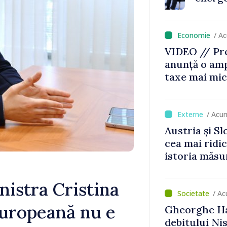
nu vom pute
de avarie”
/ A
VIDEO // Pre
anunță o amp
taxe mai mic
mai mari pen
jocurile de 
/ Acu
Austria și Sl
cea mai ridi
istoria măsu
istra Cristina
/ A
europeană nu e
Gheorghe Ha
debitului Nis