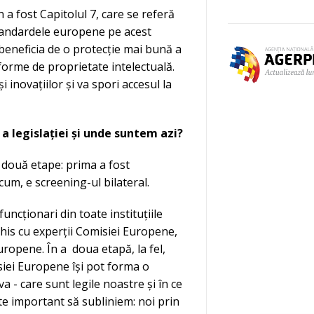
n a fost Capitolul 7, care se referă
 standardele europene pe acest
 beneficia de o protecție mai bună a
 forme de proprietate intelectuală.
 inovațiilor și va spori accesul la
a legislației și unde suntem azi?
e două etape: prima a fost
cum, e screening-ul bilateral.
funcționari din toate instituțiile
his cu experții Comisiei Europene,
Europene. În a doua etapă, la fel,
siei Europene își pot forma o
- care sunt legile noastre și în ce
te important să subliniem: noi prin