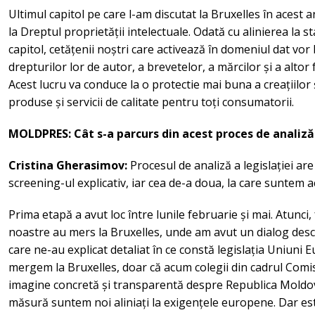
Ultimul capitol pe care l-am discutat la Bruxelles în acest a
la Dreptul proprietății intelectuale. Odată cu alinierea la
capitol, cetățenii noștri care activează în domeniul dat vor
drepturilor lor de autor, a brevetelor, a mărcilor și a altor
Acest lucru va conduce la o protectie mai buna a creațiilor și
produse și servicii de calitate pentru toți consumatorii.
MOLDPRES: Cât s-a parcurs din acest proces de analiză 
Cristina Gherasimov:
Procesul de analiză a legislației ar
screening-ul explicativ, iar cea de-a doua, la care suntem a
Prima etapă a avut loc între lunile februarie și mai. Atunci, 
noastre au mers la Bruxelles, unde am avut un dialog desc
care ne-au explicat detaliat în ce constă legislația Uniuni 
mergem la Bruxelles, doar că acum colegii din cadrul Comi
imagine concretă și transparentă despre Republica Moldova 
măsură suntem noi aliniați la exigențele europene. Dar es