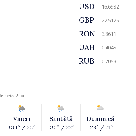
USD
16.6982
GBP
22.5125
RON
3.8611
UAH
0.4045
RUB
0.2053
 de
meteo2.md
Vineri
Sîmbătă
Duminică
+34° /
23°
+30° /
22°
+28° /
21°