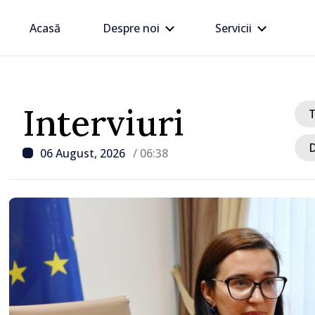
Acasă
Despre noi
Servicii
Interviuri
D
06 August, 2026
/ 06:38
/ Acum 8 ore
„Îmi asum mandatul până
voi schimba miniștrii ca
livrează rezultate”, decl