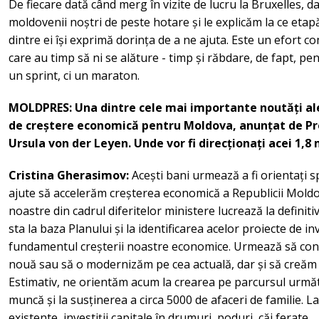
De fiecare dată când merg în vizite de lucru la Bruxelles, dar
moldovenii noștri de peste hotare și le explicăm la ce eta
dintre ei își exprimă dorința de a ne ajuta. Este un efort co
care au timp să ni se alăture - timp și răbdare, de fapt, 
un sprint, ci un maraton.
MOLDPRES: Una dintre cele mai importante noutăți ale
de creștere economică pentru Moldova, anunțat de Pr
Ursula von der Leyen. Unde vor fi direcționați acei 1,8
Cristina Gherasimov:
Acești bani urmează a fi orientați s
ajute să accelerăm creșterea economică a Republicii Moldo
noastre din cadrul diferitelor ministere lucrează la defini
sta la baza Planului și la identificarea acelor proiecte de inv
fundamentul creșterii noastre economice. Urmează să con
nouă sau să o modernizăm pe cea actuală, dar și să creăm
Estimativ, ne orientăm acum la crearea pe parcursul următo
muncă și la susținerea a circa 5000 de afaceri de familie. La f
existente, investiții capitale în drumuri, poduri, căi ferate.