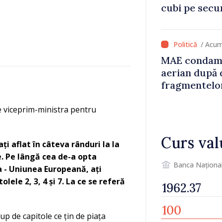
cubi pe secu
„catastrofă 
/ Acum
MAE condamn
aerian după 
fragmentelor
e viceprim-ministra pentru
Curs val
 aflat în câteva rânduri la la
. Pe lângă cea de-a opta
Banca Naționa
 - Uniunea Europeană, ați
lele 2, 3, 4 și 7. La ce se referă
up de capitole ce țin de piața