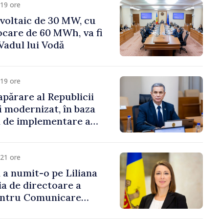
19 ore
voltaic de 30 MW, cu
ocare de 60 MWh, va fi
Vadul lui Vodă
19 ore
apărare al Republicii
i modernizat, în baza
 de implementare a
aționale de Apărare
21 ore
i a numit-o pe Liliana
ia de directoare a
entru Comunicare
i Contracarare a