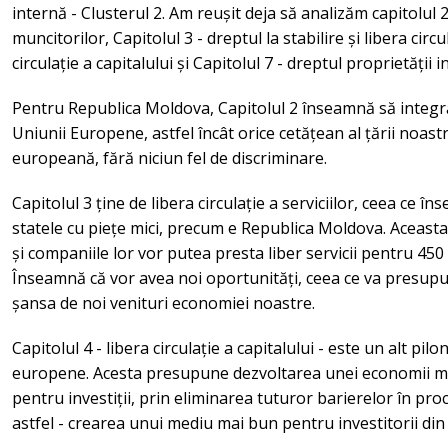
internă - Clusterul 2. Am reușit deja să analizăm capitolul 2,
muncitorilor, Capitolul 3 - dreptul la stabilire și libera circul
circulație a capitalului și Capitolul 7 - dreptul proprietății i
Pentru Republica Moldova, Capitolul 2 înseamnă să integră
Uniunii Europene, astfel încât orice cetățean al țării noastr
europeană, fără niciun fel de discriminare.
Capitolul 3 ține de libera circulație a serviciilor, ceea ce
statele cu piețe mici, precum e Republica Moldova. Aceast
și companiile lor vor putea presta liber servicii pentru 450
Înseamnă că vor avea noi oportunități, ceea ce va presupu
șansa de noi venituri economiei noastre.
Capitolul 4 - libera circulație a capitalului - este un alt pi
europene. Acesta presupune dezvoltarea unei economii mo
pentru investiții, prin eliminarea tuturor barierelor în proce
astfel - crearea unui mediu mai bun pentru investitorii din 