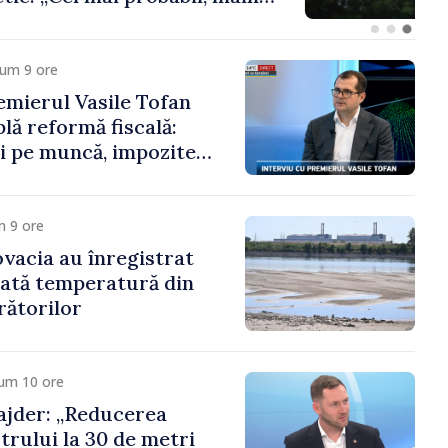
a cumpăra nici curent
cum 9 ore
mierul Vasile Tofan
lă reformă fiscală:
i pe muncă, impozite
tru bănci, tutun și
noroc
m 9 ore
ovacia au înregistrat
cată temperatură din
rătorilor
cum 10 ore
jder: „Reducerea
trului la 30 de metri