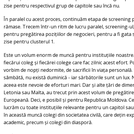
zise pentru respectivul grup de capitole sau încă nu.
În paralel cu acest proces, continuăm etapa de screening 
rămase. Trecem într-un ritm de lucru paralel, screening-ul
pentru pregătirea pozițiilor de negocieri, pentru a fi gata
zise pentru clusterul 1.
Este un volum enorm de muncă pentru instituțiile noastre
fiecărui coleg și fiecărei colege care fac zilnic acest efort. 
vorbim de nopți nedormite, de sacrificii în viața personală
sâmbătă, nu există duminică - iar sărbătorile sunt un lux. 
aceea este nevoie de eforturi mari. Dar și alte țări de dim
Letonia sau Malta, au trecut prin acest volum de pregătir
Europeană. Deci, e posibil și pentru Republica Moldova. C
lucrăm cu toate instituțiile relevante pentru un capitol sau 
în această muncă colegi din societatea civilă, care dețin exp
academic, precum și colegi din diasporă.