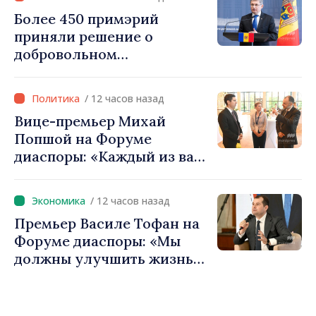
Республика Молдова
Более 450 примэрий
движется в правильном
приняли решение о
направлении»
добровольном
объединении и получат
фонды для инвестиций.
/ 12 часов назад
Игорь Гросу: «Важно
Вице-премьер Михай
преодолеть препятствия и
Попшой на Форуме
дать населённым пунктам
диаспоры: «Каждый из вас
шанс развиваться»
— посол нашей страны и
вносит вклад в
/ 12 часов назад
продвижение имиджа
Премьер Василе Тофан на
Республики Молдова»
Форуме диаспоры: «Мы
должны улучшить жизнь
людей и перезапустить
двигатели экономики»