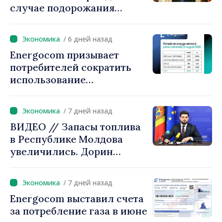
случае подорожания
природного газа.
Председатель парламента
/ 6 дней назад
Игорь Гросу:
Energocom призывает
«Правительство
потребителей сократить
предложит решения, мы не
использование
можем оставить людей
электроэнергии в часы пик
один на один с ростом
цен»
/ 7 дней назад
ВИДЕО // Запасы топлива
в Республике Молдова
увеличились. Дорин
Жунгиету: «Принятые
меры дают результаты»
/ 7 дней назад
Energocom выставил счета
за потребление газа в июне