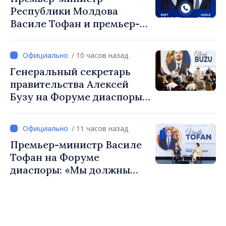
Республики Молдова
Василе Тофан и премьер-
министр Бельгии Барт де
Вевер обсудили
/ 10 часов назад
европейский путь
Генеральный секретарь
Республики Молдова
правительства Алексей
Бузу на Форуме диаспоры:
«Нам нужен каждый из вас,
чтобы строить более
/ 11 часов назад
сильные сообщества»
Премьер-министр Василе
Тофан на Форуме
диаспоры: «Мы должны
вернуть людям оптимизм и
уверенность в том, что
Республика Молдова
движется в правильном