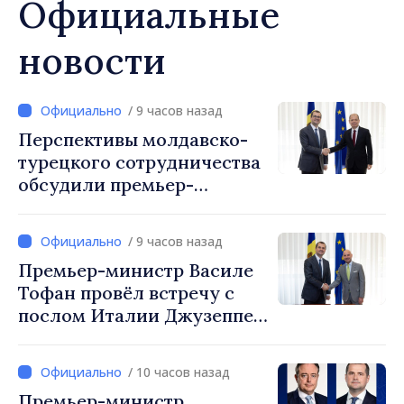
Официальные
новости
/ 9 часов назад
Перспективы молдавско-
турецкого сотрудничества
обсудили премьер-
министр Василе Тофан и
посол Турции Уйгар
/ 9 часов назад
Мустафа Сертел
Премьер-министр Василе
Тофан провёл встречу с
послом Италии Джузеппе
Мария Перриконе
/ 10 часов назад
Премьер-министр