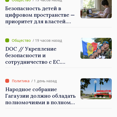
Безопасность детей в
цифровом пространстве —
приоритет для властей.
Майя Санду: «Нужно
создать механизмы,
которые будут их
/ 19 часов назад
защищать»
DOC // Укрепление
безопасности и
сотрудничество с ЕС.
Программа внедрения
Национальной стратегии
обороны на 2024–2034 годы
/ 1 день назад
опубликована в Monitorul
Народное собрание
Oficial
Гагаузии должно обладать
полномочиями в полном
объеме. Президент Майя
Санду: «Выборы должны