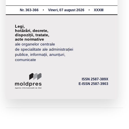
Nr. 363-366
Vineri, 07 august 2026
XXXIII
Legi,
hotărâri, decrete,
dispoziții, tratate,
acte normative
ale organelor centrale
de specialitate ale administrației
publice, informații, anunțuri,
comunicate
ISSN 2587-389X
E-ISSN 2587-3903