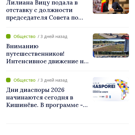
Лилиана Вицу подала в
движения
отставку с должности
председателя Совета по
телевидению и радио
/ 3 дней назад
Вниманию
путешественников!
Интенсивное движение на
КПП "Скуляны" в
направлении выезда из
/ 3 дней назад
Республики Молдова
Дни диаспоры 2026
начинаются сегодня в
Кишинёве. В программе -
Форум диаспоры и
культурные мероприятия