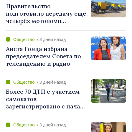
Правительство
подготовило передачу ещё
четырёх мотопомп
примэрии столицы и
предприятию «Apă Canal»
/ 3 дней назад
Анета Гонца избрана
председателем Совета по
телевидению и радио
/ 3 дней назад
Более 70 ДТП с участием
самокатов
зарегистрировано с начала
года. Полиция призывает
водителей соблюдать
/ 3 дней назад
правила дорожного