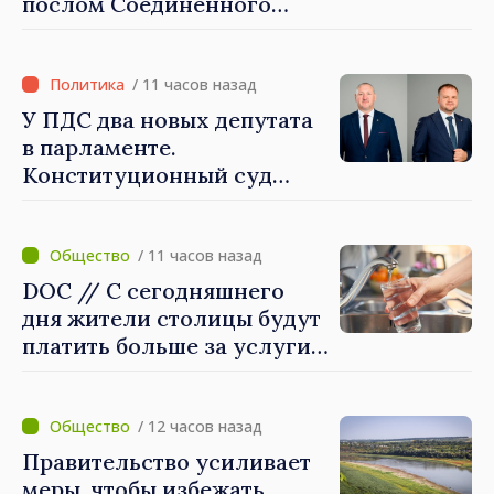
послом Соединённого
Королевства
Великобритании и
Северной Ирландии Ферн
/ 11 часов назад
Хорин
У ПДС два новых депутата
в парламенте.
Конституционный суд
утвердил их мандаты
/ 11 часов назад
DOC // С сегодняшнего
дня жители столицы будут
платить больше за услуги
водоснабжения и
канализации
/ 12 часов назад
Правительство усиливает
меры, чтобы избежать