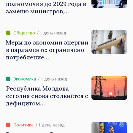
полномочия до 2029 года и
заменю министров,
которые не показывают
результатов», — заявил
премьер-министр Василе
/ 1 день назад
Тофан
Меры по экономии энергии
в парламенте: ограничено
потребление
электроэнергии и горячей
воды
/ 1 день назад
Республика Молдова
сегодня снова столкнётся с
дефицитом
электроэнергии
/ 1 день назад