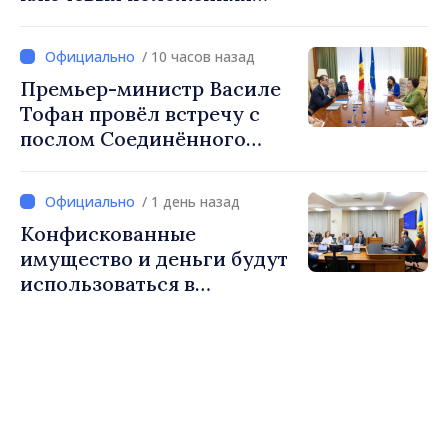
налоговой политики на
налогообложение
2027 год
/ 10 часов назад
Премьер-министр Василе
Тофан провёл встречу с
послом Соединённого
Королевства
Великобритании и
/ 1 день назад
Северной Ирландии Ферн
Конфискованные
Хорин
имущество и деньги будут
использоваться в
социальных целях и в
общественных интересах