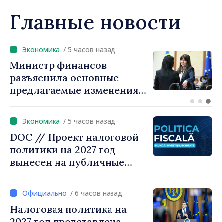
Главные новости
/ 4 часов назад
Премьер-министр Василе
Тофан провёл телефонный
разговор с болгарским
коллегой Руменом
Радевым
/ 5 часов назад
DOC // Проект налоговой
политики на 2027 год
вынесен на публичные
консультации
/ 6 часов назад
Налоговая политика на
2027 год представлена