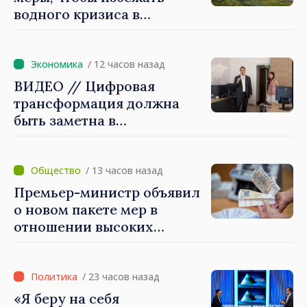
водного кризиса в
Кишинёве
/ 12 часов назад
ВИДЕО // Цифровая
трансформация должна
быть заметна в
повседневной жизни
людей и в работе
экономики: премьер-
/ 13 часов назад
министр Василе Тофан
Премьер-министр объявил
посетил Агентство
о новом пакете мер в
электронного управления
отношении высоких
зарплат в публичном
секторе
/ 23 часов назад
«Я беру на себя