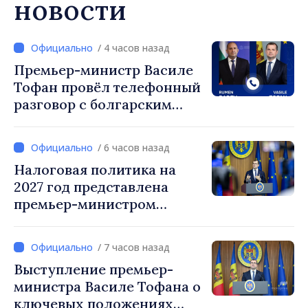
новости
/ 4 часов назад
Премьер-министр Василе
Тофан провёл телефонный
разговор с болгарским
коллегой Руменом
Радевым
/ 6 часов назад
Налоговая политика на
2027 год представлена
премьер-министром
Василе Тофаном:
снижение налоговой
/ 7 часов назад
нагрузки на труд,
Выступление премьер-
стимулирование
министра Василе Тофана о
инвестиций и более
ключевых положениях
справедливое