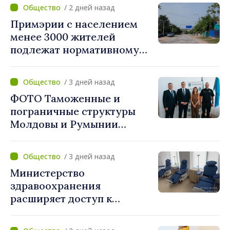
/ 2 дней назад
Примэрии с населением
менее 3000 жителей
подлежат нормативному
укрупнению. Игорь Гросу:
«Реформу нужно
/ 3 дней назад
завершить этой осенью»
ФОТО Таможенные и
пограничные структуры
Молдовы и Румынии
согласовали новые меры
по разгрузке движения на
/ 3 дней назад
КПП "Леушены–Албица"
Министерство
здравоохранения
расширяет доступ к
химиотерапии в
Новоаненской и Сорокской