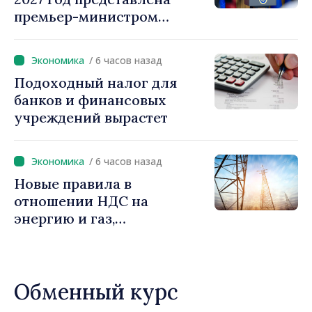
премьер-министром
Василе Тофаном:
снижение налоговой
/ 6 часов назад
нагрузки на труд,
Подоходный налог для
стимулирование
банков и финансовых
инвестиций и более
учреждений вырастет
справедливое
налогообложение
/ 6 часов назад
Новые правила в
отношении НДС на
энергию и газ,
предусматривающие
льготы для уязвимых
потребителей
Обменный курс