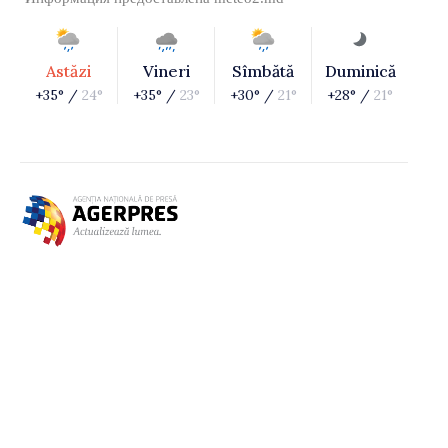
Astăzi
Vineri
Sîmbătă
Duminică
+35° /
24°
+35° /
23°
+30° /
21°
+28° /
21°