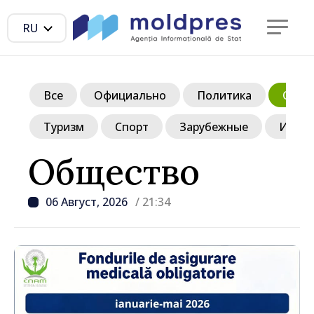
RU
Все
Официально
Политика
Обще
Туризм
Спорт
Зарубежные
Инте
Общество
06 Август, 2026
/ 21:34