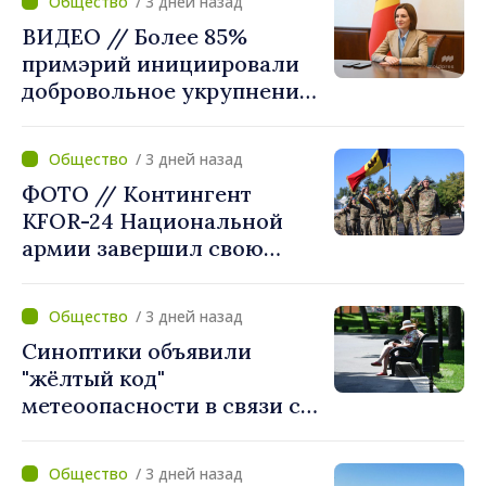
/ 3 дней назад
районных больницах
ВИДЕО // Более 85%
примэрий инициировали
добровольное укрупнение.
Президент Майя Санду
приветствует смелые
/ 3 дней назад
решения местных властей:
ФОТО // Контингент
«Вы поставили интересы
KFOR-24 Национальной
людей на первое место»
армии завершил свою
миссию в Косово
/ 3 дней назад
Синоптики объявили
"жёлтый код"
метеоопасности в связи с
жарой. Температура
поднимется до 36°C
/ 3 дней назад