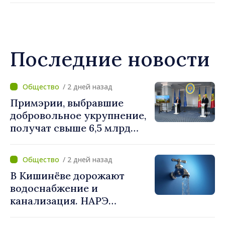
Последние новости
/ 2 дней назад
Примэрии, выбравшие
добровольное укрупнение,
получат свыше 6,5 млрд
леев. Алексей Бузу:
«Правительство
/ 2 дней назад
предоставляет примэриям,
В Кишинёве дорожают
которые добровольно
водоснабжение и
объединяются,
канализация. НАРЭ
беспрецедентный
утвердило новые тарифы
инвестиционный пакет»