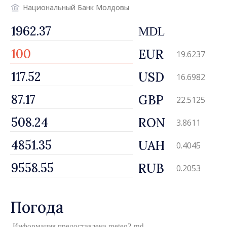
Национальный Банк Молдовы
MDL
EUR
19.6237
USD
16.6982
GBP
22.5125
RON
3.8611
UAH
0.4045
RUB
0.2053
Погода
Информация предоставлена
meteo2.md