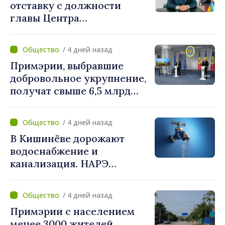
отставку с должности
главы Центра
стратегической
коммуникации и
/ 4 дней назад
противодействия
Примэрии, выбравшие
дезинформации
добровольное укрупнение,
получат свыше 6,5 млрд
леев. Алексей Бузу:
«Правительство
/ 4 дней назад
предоставляет примэриям,
В Кишинёве дорожают
которые добровольно
водоснабжение и
объединяются,
канализация. НАРЭ
беспрецедентный
утвердило новые тарифы
инвестиционный пакет»
/ 4 дней назад
Примэрии с населением
менее 3000 жителей