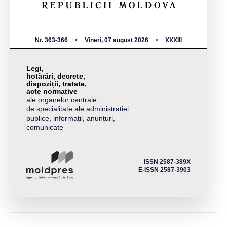
Nr. 363-366
Vineri, 07 august 2026
XXXIII
Legi,
hotărâri, decrete,
dispoziții, tratate,
acte normative
ale organelor centrale
de specialitate ale administrației
publice, informații, anunțuri,
comunicate
ISSN 2587-389X
E-ISSN 2587-3903