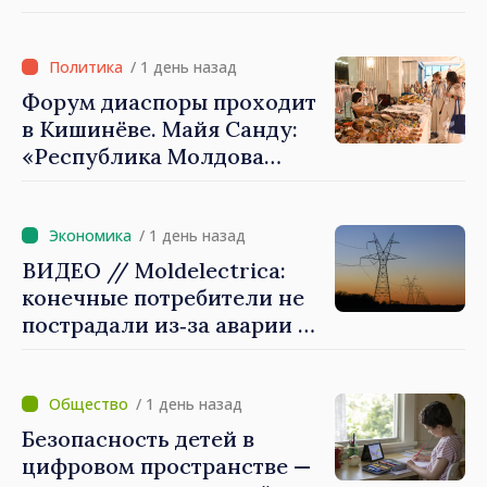
представителями Миссии
Международного Комитета
Красного Креста в
/ 1 день назад
Молдове
Форум диаспоры проходит
в Кишинёве. Майя Санду:
«Республика Молдова
стремительно
продвигается к ЕС, а
диаспора может сыграть
/ 1 день назад
важную роль в
ВИДЕО // Moldelectrica:
продвижении и поддержке
конечные потребители не
этого пути»
пострадали из‑за аварии на
линии Бельцы–Днестровск.
Ремонтные работы будут
выполнены в
/ 1 день назад
приоритетном режиме
Безопасность детей в
цифровом пространстве —