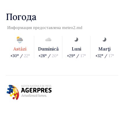
Погода
Информация предоставлена
meteo2.md
Astăzi
Duminică
Luni
Marţi
+30° /
22°
+28° /
20°
+29° /
17°
+32° /
17°