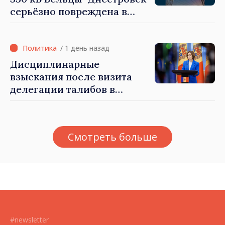
серьёзно повреждена в
результате разгула стихии
/ 1 день назад
Дисциплинарные
взыскания после визита
делегации талибов в
Республику Молдова. Майя
Санду: «Позорно, что люди,
занимающие высокие
Смотреть больше
должности, не знают
политики государства»
#newsletter