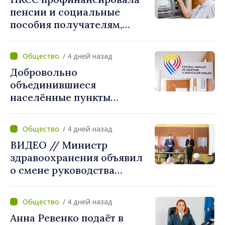
внесём свой вклад в
пенсии и социальные
поддержание
пособия получателям,
стабильности системы»
имеющим банковские
карты
/ 4 дней назад
Добровольно
объединившиеся
населённые пункты
получат поддержку для
создания Единых центров
/ 4 дней назад
предоставления услуг
ВИДЕО // Министр
здравоохранения объявил
о смене руководства
Бельцкой клинической
больницы. Людмила
/ 4 дней назад
Капчеля будет исполнять
Анна Ревенко подаёт в
обязанности директора