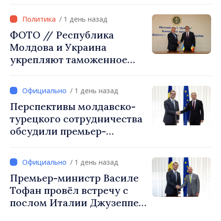
через туризм, инвестиции
и экспорт
/ 1 день назад
ФОТО // Республика
Молдова и Украина
укрепляют таможенное
сотрудничество для
обеспечения безопасности
/ 1 день назад
границы и европейской
Перспективы молдавско-
интеграции. Встреча в
турецкого сотрудничества
Могилёв-Подольском
обсудили премьер-
министр Василе Тофан и
посол Турции Уйгар
/ 1 день назад
Мустафа Сертел
Премьер-министр Василе
Тофан провёл встречу с
послом Италии Джузеппе
Мария Перриконе