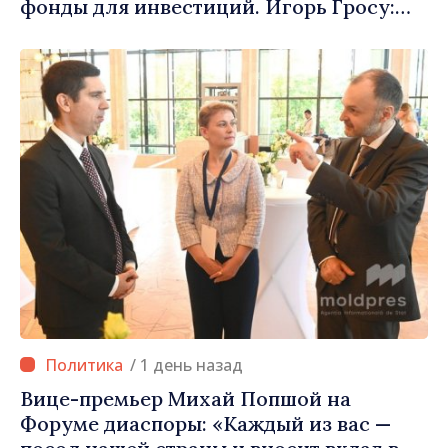
фонды для инвестиций. Игорь Гросу:
«Важно преодолеть препятствия и дать
населённым пунктам шанс
развиваться»
/ 1 день назад
Вице-премьер Михай Попшой на
Форуме диаспоры: «Каждый из вас —