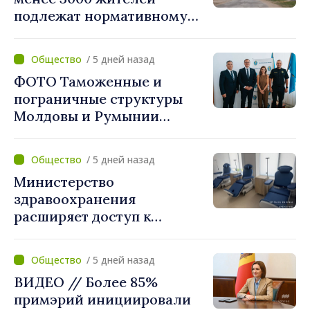
подлежат нормативному
укрупнению. Игорь Гросу:
«Реформу нужно
/ 5 дней назад
завершить этой осенью»
ФОТО Таможенные и
пограничные структуры
Молдовы и Румынии
согласовали новые меры
по разгрузке движения на
/ 5 дней назад
КПП "Леушены–Албица"
Министерство
здравоохранения
расширяет доступ к
химиотерапии в
Новоаненской и Сорокской
/ 5 дней назад
районных больницах
ВИДЕО // Более 85%
примэрий инициировали