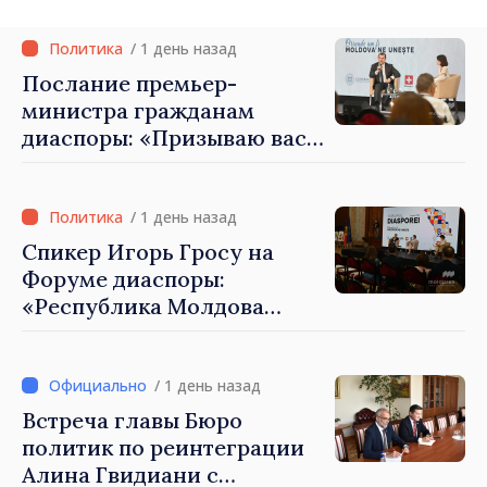
Петра Лярке
/ 1 день назад
Послание премьер-
министра гражданам
диаспоры: «Призываю вас
внести свой вклад в
развитие Республики
Молдова»
/ 1 день назад
Спикер Игорь Гросу на
Форуме диаспоры:
«Республика Молдова
демонстрирует, благодаря
своим гражданам в стране
и за рубежом, что
/ 1 день назад
заслуживает стать частью
Встреча главы Бюро
большой европейской
политик по реинтеграции
семьи»
Алина Гвидиани с