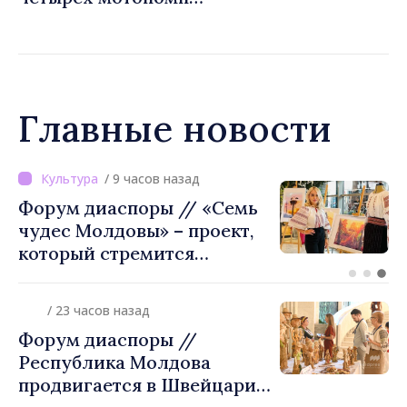
примэрии столицы и
предприятию «Apă Canal»
Главные новости
/ 3 часов назад
ВИДЕО // Калараш
формирует крупнейший
кластер добровольного
объединения в Республике
Молдова. Городской совет
/ 23 часов назад
утвердил окончательное
Форум диаспоры //
решение
Республика Молдова
продвигается в Швейцарии