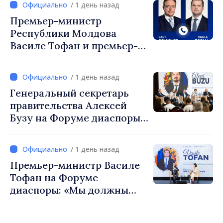
/ 1 день назад
Премьер-министр
Республики Молдова
Василе Тофан и премьер-
министр Бельгии Барт де
Вевер обсудили
/ 1 день назад
европейский путь
Генеральный секретарь
Республики Молдова
правительства Алексей
Бузу на Форуме диаспоры:
«Нам нужен каждый из вас,
чтобы строить более
/ 1 день назад
сильные сообщества»
Премьер-министр Василе
Тофан на Форуме
диаспоры: «Мы должны
вернуть людям оптимизм и
уверенность в том, что