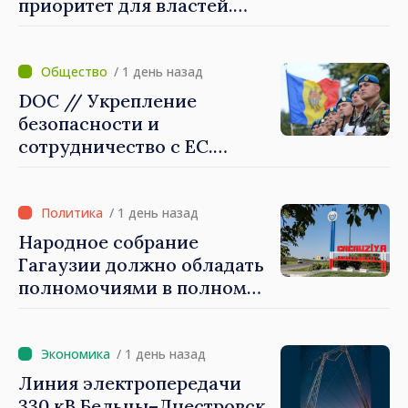
приоритет для властей.
Майя Санду: «Нужно
создать механизмы,
которые будут их
/ 1 день назад
защищать»
DOC // Укрепление
безопасности и
сотрудничество с ЕС.
Программа внедрения
Национальной стратегии
обороны на 2024–2034 годы
/ 1 день назад
опубликована в Monitorul
Народное собрание
Oficial
Гагаузии должно обладать
полномочиями в полном
объеме. Президент Майя
Санду: «Выборы должны
быть свободными и
/ 1 день назад
честными»
Линия электропередачи
330 кВ Бельцы–Днестровск