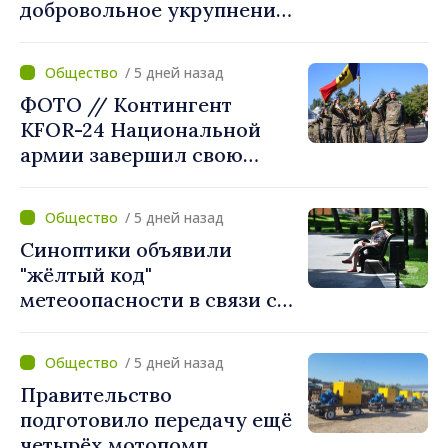
добровольное укрупнение.
Президент Майя Санду
приветствует смелые
/ 5 дней назад
решения местных властей:
ФОТО // Контингент
«Вы поставили интересы
KFOR-24 Национальной
людей на первое место»
армии завершил свою
миссию в Косово
/ 5 дней назад
Синоптики объявили
"жёлтый код"
метеоопасности в связи с
жарой. Температура
поднимется до 36°C
/ 5 дней назад
Правительство
подготовило передачу ещё
четырёх мотопомп