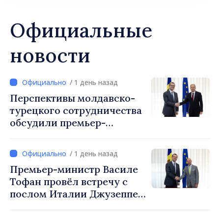
Официальные
новости
/ 1 день назад
Перспективы молдавско-
турецкого сотрудничества
обсудили премьер-
министр Василе Тофан и
посол Турции Уйгар
/ 1 день назад
Мустафа Сертел
Премьер-министр Василе
Тофан провёл встречу с
послом Италии Джузеппе
Мария Перриконе