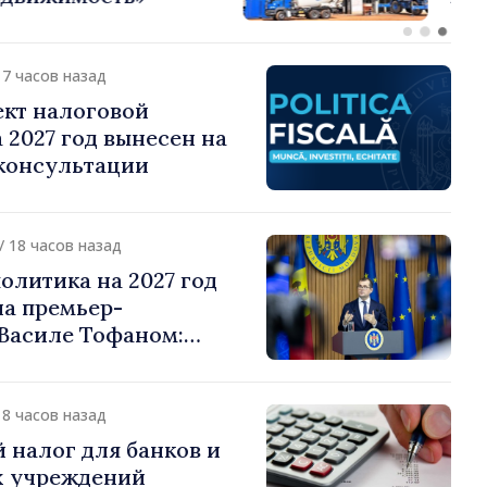
о подоходному налогу
17 часов назад
ект налоговой
 2027 год вынесен на
консультации
/ 18 часов назад
олитика на 2027 год
на премьер-
Василе Тофаном:
алоговой нагрузки на
улирование
 и более справедливое
18 часов назад
жение
 налог для банков и
 учреждений