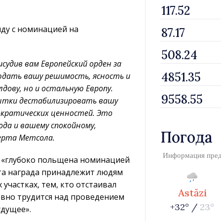
ду с номинацией на
судив вам Европейский орден за
людать вашу решимость, ясность и
ову, но и остальную Европу.
ытки дестабилизировать вашу
ократических ценностей. Это
да и вашему спокойному,
Погода
берта Метсола.
Информация пре
о «глубоко польщена номинацией
«эта награда принадлежит людям
участках, тем, кто отстаивал
Astăzi
невно трудится над проведением
+32° /
23°
удущее».