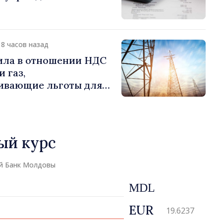
18 часов назад
ила в отношении НДС
 газ,
ивающие льготы для
отребителей
ый курс
й Банк Молдовы
MDL
EUR
19.6237