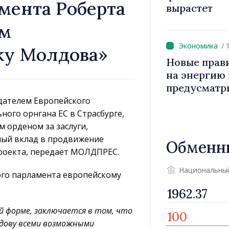
мента Роберта
вырастет
им
/ 
ку Молдова»
Новые прав
на энергию и
предусматр
уязвимых п
едателем Европейского
ого орнгана ЕС в Страсбурге,
м орденом за заслуги,
ный вклад в продвижение
Обменн
проекта, передаёт МОЛДПРЕС.
Национальны
ого парламента европейскому
ой форме, заключается в том, что
дову всеми возможными