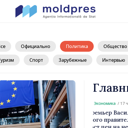
Все
Официально
Политика
Общество
Туризм
Спорт
Зарубежные
Интервью
Главн
/ 
: «Задача
Министр фи
 сдержать
основные п
ость»
изменения 