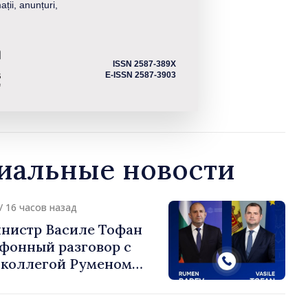
ații, anunțuri,
ISSN 2587-389X
E-ISSN 2587-3903
альные новости
/ 16 часов назад
нистр Василе Тофан
ефонный разговор с
 коллегой Руменом