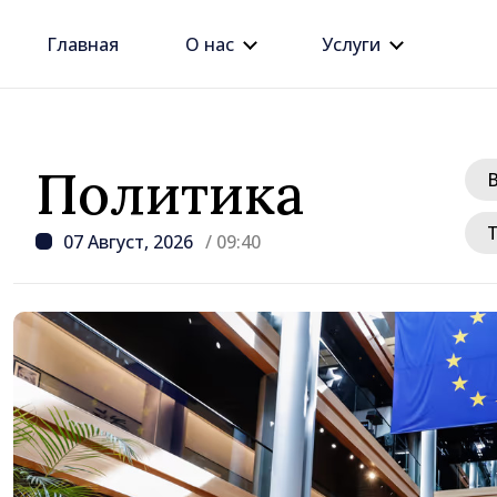
Главная
О нас
Услуги
Политика
07 Август, 2026
/ 09:40
/ 17 часов назад
Премьер Василе Тофан
этого правительства —
рост цен на недвижим