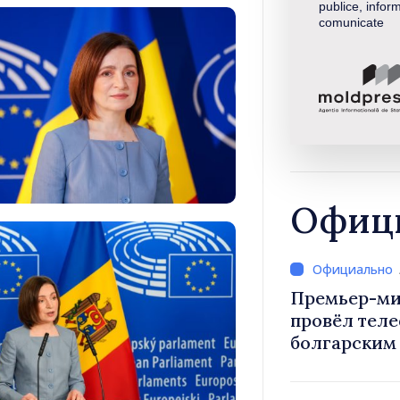
publice, inform
comunicate
Офици
Премьер-ми
провёл тел
болгарским
Радевым