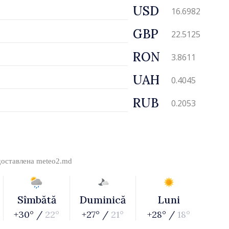
USD
16.6982
GBP
22.5125
RON
3.8611
UAH
0.4045
RUB
0.2053
доставлена
meteo2.md
Sîmbătă
Duminică
Luni
+30° /
22°
+27° /
21°
+28° /
18°