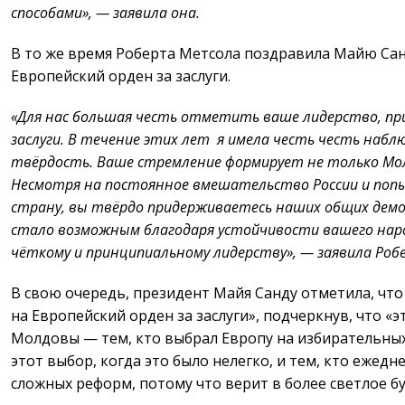
способами», — заявила она.
В то же время Роберта Метсола поздравила Майю Сан
Европейский орден за заслуги.
«Для нас большая честь отметить ваше лидерство, при
заслуги. В течение этих лет я имела честь честь наб
твёрдость. Ваше стремление формирует не только Молд
Несмотря на постоянное вмешательство России и поп
страну, вы твёрдо придерживаетесь наших общих дем
стало возможным благодаря устойчивости вашего наро
чёткому и принципиальному лидерству», — заявила Ро
В свою очередь, президент Майя Санду отметила, чт
на Европейский орден за заслуги», подчеркнув, что 
Молдовы — тем, кто выбрал Европу на избирательных 
этот выбор, когда это было нелегко, и тем, кто ежед
сложных реформ, потому что верит в более светлое б