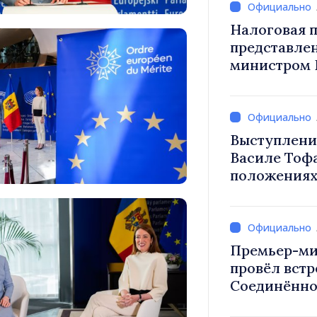
Налоговая п
представле
министром 
снижение н
труд, стим
инвестиций
налогообло
Выступлени
Василе Тоф
положениях
на 2027 год
Премьер-ми
провёл встр
Соединённо
Великобрит