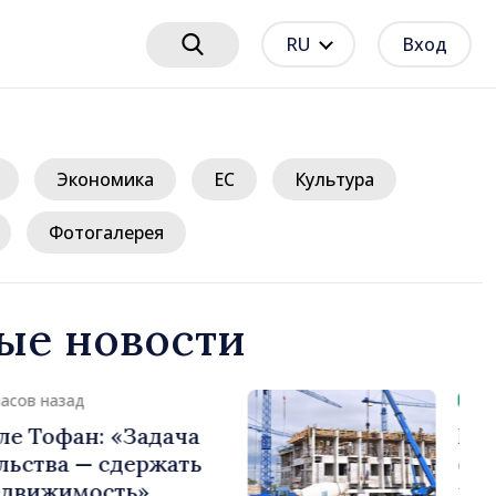
RU
Вход
Экономика
ЕС
Культура
Фотогалерея
ые новости
17 часов назад
нансов разъяснила
редлагаемые
налоговой политики