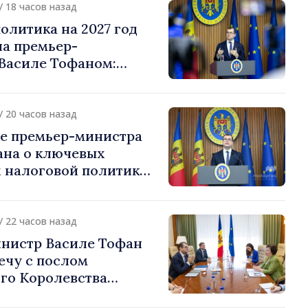
/ 18 часов назад
олитика на 2027 год
на премьер-
Василе Тофаном:
алоговой нагрузки на
улирование
 и более справедливое
/ 20 часов назад
жение
е премьер-министра
ана о ключевых
 налоговой политики
/ 22 часов назад
нистр Василе Тофан
ечу с послом
го Королевства
ании и Северной