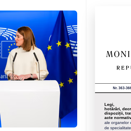
Nr. 363-36
Legi,
hotărâri, decr
dispoziții, tra
acte normati
ale organelor 
de specialitate