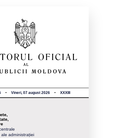
6
Vineri, 07 august 2026
XXXIII
ete,
tate,
ve
centrale
 ale administrației