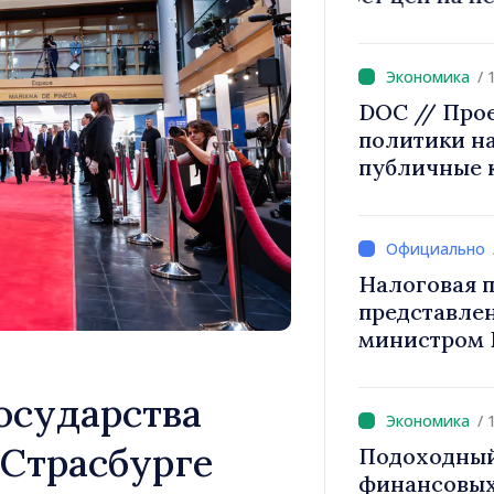
2027 года п
/ 
DOC // Про
политики на
публичные 
Налоговая п
представле
министром 
снижение н
труд, стим
осударства
инвестиций
/ 
налогообло
 Страсбурге
Подоходный
финансовых