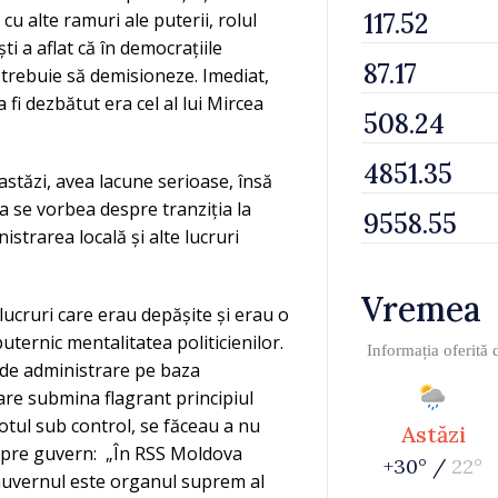
cu alte ramuri ale puterii, rolul
ști a aflat că în democrațiile
 trebuie să demisioneze. Imediat,
 fi dezbătut era cel al lui Mircea
astăzi, avea lacune serioase, însă
a se vorbea despre tranziția la
strarea locală și alte lucruri
Vremea
lucruri care erau depășite și erau o
uternic mentalitatea politicienilor.
Informația oferită
 de administrare pe baza
care submina flagrant principiul
 totul sub control, se făceau a nu
Astăzi
despre guvern: „În RSS Moldova
+30° /
22°
 Guvernul este organul suprem al