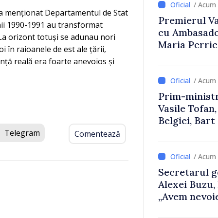
/ Acum 
a menționat Departamentul de Stat
Premierul Vas
anii 1990-1991 au transformat
cu Ambasador
 La orizont totuși se adunau nori
Maria Perri
în raioanele de est ale țării,
nță reală era foarte anevoios și
/ Acum 
Prim-ministr
Vasile Tofan,
Belgiei, Bar
despre parcu
Telegram
Comentează
Republicii M
/ Acum 
Secretarul g
Alexei Buzu,
„Avem nevoie
dumneavoast