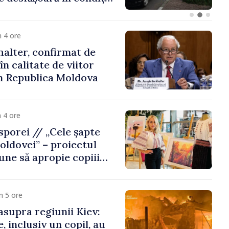
Republica Moldova
 4 ore
alter, confirmat de
n calitate de viitor
n Republica Moldova
 4 ore
porei // „Cele șapte
oldovei” – proiectul
une să apropie copiii
 de țara de origine
m 5 ore
asupra regiunii Kiev:
, inclusiv un copil, au