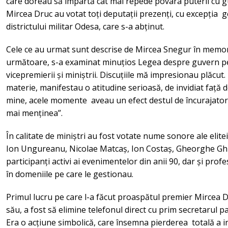
care doreau să împartă cât mai repede povara puterii cu g
Mircea Druc au votat toți deputații prezenți, cu excepția 
districtului militar Odesa, care s-a abținut.
Cele ce au urmat sunt descrise de Mircea Snegur în memori
următoare, s-a examinat minuțios Legea despre guvern pe a
vicepremierii și miniștrii. Discuțiile mă impresionau plăcut.
materie, manifestau o atitudine serioasă, de invidiat față 
mine, acele momente aveau un efect destul de încurajator, 
mai menținea”.
În calitate de miniștri au fost votate nume sonore ale elit
Ion Ungureanu, Nicolae Matcaș, Ion Costaș, Gheorghe Ghid
participanți activi ai evenimentelor din anii 90, dar și pro
în domeniile pe care le gestionau.
Primul lucru pe care l-a făcut proaspătul premier Mircea Dr
său, a fost să elimine telefonul direct cu prim secretarul p
Era o acțiune simbolică, care însemna pierderea totală a 