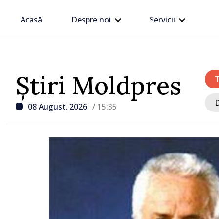
Acasă
Despre noi
Servicii
Știri Moldpres
D
08 August, 2026
/ 15:35
/ Acum 2 ore
UPDATE: Traficul la PTF
Giurgiulești-Galația fost
activitatea se desfășoară