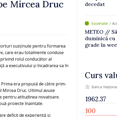
 pe Mircea Druc
decedat
/ Ac
METEO // Sâ
duminică cu 
grade în we
forturi susținute pentru formarea
are, care erau totalmente conduse
 privind rolul conducător al
ă a executivului și încadrarea sa în
Curs val
 Prima era propusă de către prim-
Banca Naționa
tul Mircea Druc. Ultimul avuse
ie pentru atitudinea novatoare.
uă proiecte înaintate.
re deficit de experiență și