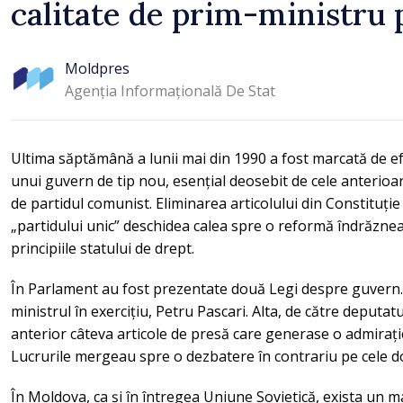
calitate de prim-ministru
Moldpres
Agenția Informațională De Stat
Ultima săptămână a lunii mai din 1990 a fost marcată de e
unui guvern de tip nou, esențial deosebit de cele anterio
de partidul comunist. Eliminarea articolului din Constituție
„partidului unic” deschidea calea spre o reformă îndrăzneaț
principiile statului de drept.
În Parlament au fost prezentate două Legi despre guvern.
ministrul în exercițiu, Petru Pascari. Alta, de către deputa
anterior câteva articole de presă care generase o admiraț
Lucrurile mergeau spre o dezbatere în contrariu pe cele do
În Moldova, ca și în întregea Uniune Sovietică, exista un ma