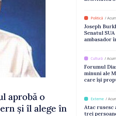
Britanie și 
/ Acum
Joseph Burkh
Senatul SUA î
ambasador î
/ Acum
Forumul Dias
minuni ale M
care își prop
din diaspora
ul aprobă o
/ Acu
n și îl alege în
Atac rusesc 
trei persoane