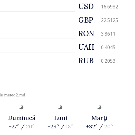
USD
16.6982
GBP
22.5125
RON
3.8611
UAH
0.4045
RUB
0.2053
 de
meteo2.md
Duminică
Luni
Marţi
+27° /
20°
+29° /
18°
+32° /
20°