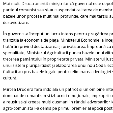
Mai mult. Druc a amintit miniștrilor că guvernul este depolit
partidul comunist sau și-au suspendat calitatea de membr
bazele unor procese mult mai profunde, care mai târziu a
desovietizare.
În guvern s-a început un lucru intens pentru pregătirea pr
tranziția la economia de piață. Ministerul Economiei a înce
hotărâri privind deetatizarea și privatizarea. Împreună c
specialitate, Ministerul Agriculturii punea bazele unui vii
trecerea pământului în proprietate privată. Ministerul Justi
unui sistem pluripartidist și elaborarea unui nou Cod Electo
Culturii au pus bazele legale pentru eliminarea ideologiei so
cultură.
Mircea Druc era fără îndoială un patriot și un om bine inte
dominat de romantism și izbucniri emoționale, improprii unu
a reușit să-și creeze mulți dușmani în rândul adversarilor id
agro-comunistă l-a demis pe primul premier al epocii pos