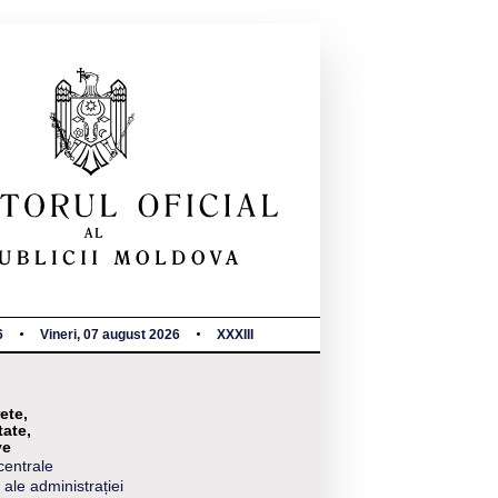
6
Vineri, 07 august 2026
XXXIII
ete,
tate,
ve
centrale
 ale administrației