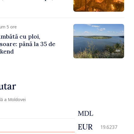
um 5 ore
mbătă cu ploi,
soare: până la 35 de
ekend
utar
lă a Moldovei
MDL
EUR
19.6237