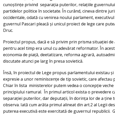
cunoștințe privind separația puterilor, relațiile guvernului 
partidelor politice în societate. În curând, cineva dintre juri
occidentale, odată cu venirea noului parlament, executivul
guvernul Pascari pleacă și unicul proiect de lege care putea
Druc.
Proiectul propus, dacă e să privim prin prisma situației de 
pentru acel timp era unul cu adevărat reformator. În acest
economia de piață, deetatizare, reforma agrară, autoadmini
discutate atunci pe larg în presa sovietică.
Însă, în proiectul de Lege propus parlamentului existau și 
expresie a unor reminiscențe de tip sovietic, care afectau p
Chiar în lista ministerelor putem vedea o concepție veche
principiului ramural. În primul articol exista o prevedere 
separației puterilor, dar deputații, în dorința lor de a ține
observa. Iată cum arăta primul alineat din art.2 al Legii 
puterea executivă este exercitată de guvernul republicii.