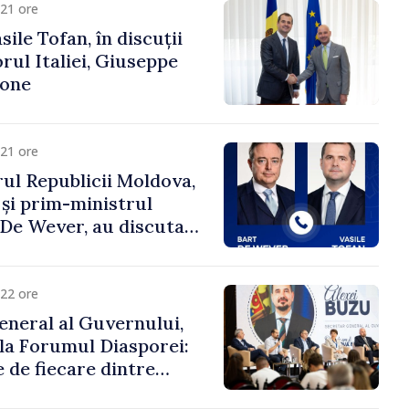
21 ore
ile Tofan, în discuții
ul Italiei, Giuseppe
cone
21 ore
ul Republicii Moldova,
 și prim-ministrul
t De Wever, au discutat
rsul european al
oldova.
22 ore
eneral al Guvernului,
 la Forumul Diasporei:
 de fiecare dintre
ră pentru a construi