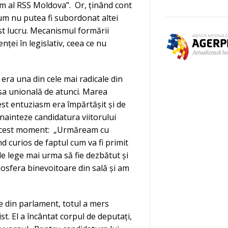
em al RSS Moldova”. Or, ținând cont
ecum nu putea fi subordonat altei
est lucru. Mecanismul formării
i în legislativ, ceea ce nu
ra una din cele mai radicale din
esa unională de atunci. Marea
est entuziasm era împărtășit și de
nainteze candidatura viitorului
l acest moment: „Urmăream cu
ind curios de faptul cum va fi primit
de lege mai urma să fie dezbătut și
mosfera binevoitoare din sală și am
e din parlament, totul a mers
st. El a încântat corpul de deputați,