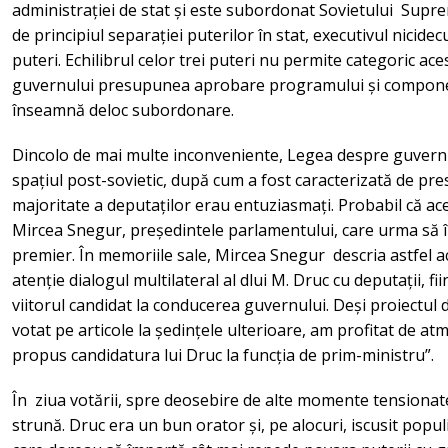
administrației de stat și este subordonat Sovietului Supr
de principiul separației puterilor în stat, executivul nicid
puteri. Echilibrul celor trei puteri nu permite categoric ac
guvernului presupunea aprobare programului și componențe
înseamnă deloc subordonare.
Dincolo de mai multe inconveniente, Legea despre guvern e
spațiul post-sovietic, după cum a fost caracterizată de pr
majoritate a deputaților erau entuziasmați. Probabil că ac
Mircea Snegur, președintele parlamentului, care urma să î
premier. În memoriile sale, Mircea Snegur descria astfe
atenție dialogul multilateral al dlui M. Druc cu deputații, fi
viitorul candidat la conducerea guvernului. Deși proiectul 
votat pe articole la ședințele ulterioare, am profitat de at
propus candidatura lui Druc la funcția de prim-ministru”.
În ziua votării, spre deosebire de alte momente tensionat
strună. Druc era un bun orator și, pe alocuri, iscusit populi