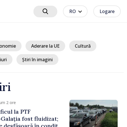
RO
Logare
onomie
Aderare la UE
Cultură
iuri
Știri în imagini
iri
um 3 ore
t EU // Tamara
treprenoarea care
 punți între Marea