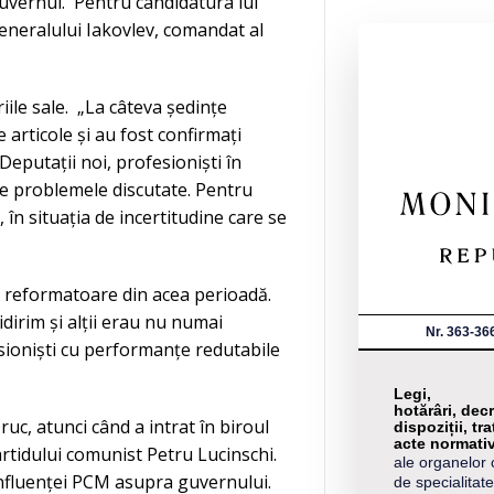
uvernul. Pentru candidatura lui
generalului Iakovlev, comandat al
ile sale. „La câteva ședințe
rticole și au fost confirmați
 Deputații noi, profesioniști în
de problemele discutate. Pentru
în situația de incertitudine care se
ei reformatoare din acea perioadă.
irim și alții erau nu numai
Nr. 363-36
fesioniști cu performanțe redutabile
Legi,
hotărâri, decr
uc, atunci când a intrat în biroul
dispoziții, tra
acte normati
artidului comunist Petru Lucinschi.
ale organelor 
influenței PCM asupra guvernului.
de specialitate