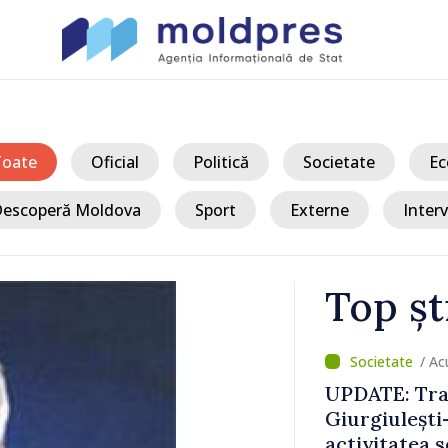
Toate
Oficial
Politică
Societate
Ec
escoperă Moldova
Sport
Externe
Interv
Top șt
/ Ac
Moldova sun
 fluidizat;
Șchiopu, an
 în condiții
construiește