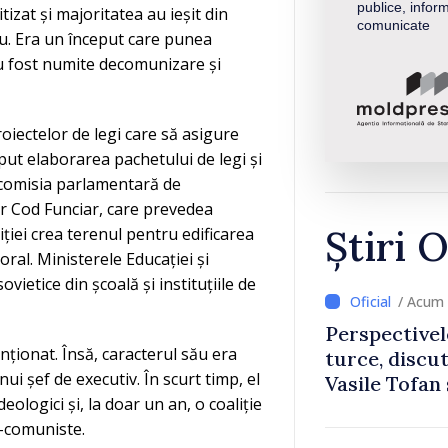
publice, inform
izat și majoritatea au ieșit din
comunicate
u. Era un început care punea
u fost numite decomunizare și
oiectelor de legi care să asigure
put elaborarea pachetului de legi și
u comisia parlamentară de
tor Cod Funciar, care prevedea
Știri O
ției crea terenul pentru edificarea
ral. Ministerele Educației și
vietice din școală și instituțiile de
/ Acum 
Perspectivel
nționat. Însă, caracterul său era
turce, discu
i șef de executiv. În scurt timp, el
Vasile Tofan
eologici și, la doar un an, o coaliție
Uygar Musta
t-comuniste.