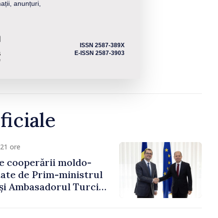
ații, anunțuri,
ISSN 2587-389X
E-ISSN 2587-3903
ficiale
21 ore
e cooperării moldo-
tate de Prim-ministrul
 și Ambasadorul Turciei,
fa Sertel