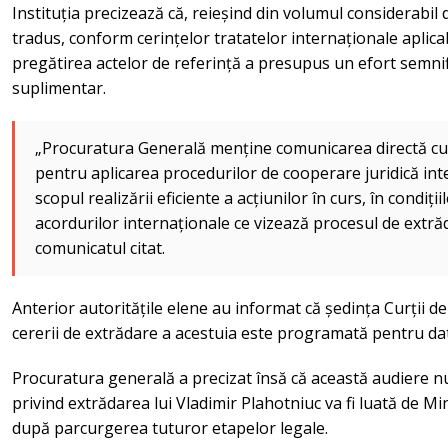
Instituția precizează că, reieșind din volumul considerabil 
tradus, conform cerințelor tratatelor internaționale aplicabil
pregătirea actelor de referință a presupus un efort semnifi
suplimentar.
„Procuratura Generală menține comunicarea directă cu au
pentru aplicarea procedurilor de cooperare juridică int
scopul realizării eficiente a acțiunilor în curs, în condiți
acordurilor internaționale ce vizează procesul de extrăd
comunicatul citat.
Anterior autoritățile elene au informat că ședința Curții 
cererii de extrădare a acestuia este programată pentru da
Procuratura generală a precizat însă că această audiere nu 
privind extrădarea lui Vladimir Plahotniuc va fi luată de Mini
după parcurgerea tuturor etapelor legale.