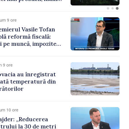
a cumpăra nici curent
cum 9 ore
mierul Vasile Tofan
lă reformă fiscală:
i pe muncă, impozite
tru bănci, tutun și
noroc
m 9 ore
ovacia au înregistrat
cată temperatură din
rătorilor
cum 10 ore
jder: „Reducerea
trului la 30 de metri