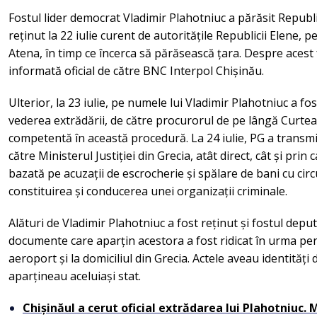
Fostul lider democrat Vladimir Plahotniuc a părăsit Republi
reținut la 22 iulie curent de autoritățile Republicii Elene, 
Atena, în timp ce încerca să părăsească țara. Despre acest
informată oficial de către BNC Interpol Chișinău.
Ulterior, la 23 iulie, pe numele lui Vladimir Plahotniuc a f
vederea extrădării, de către procurorul de pe lângă Curtea
competentă în această procedură. La 24 iulie, PG a transmi
către Ministerul Justiției din Grecia, atât direct, cât și prin
bazată pe acuzații de escrocherie și spălare de bani cu ci
constituirea și conducerea unei organizații criminale.
Alături de Vladimir Plahotniuc a fost reținut și fostul dep
documente care aparțin acestora a fost ridicat în urma per
aeroport și la domiciliul din Grecia. Actele aveau identități d
aparțineau aceluiași stat.
Chișinăul a cerut oficial extrădarea lui Plahotniuc.