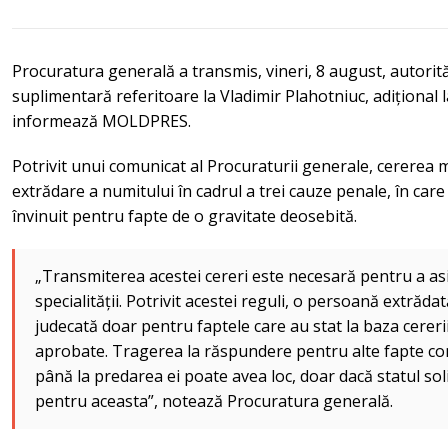
Procuratura generală a transmis, vineri, 8 august, autorit
suplimentară referitoare la Vladimir Plahotniuc, adițional l
informează MOLDPRES.
Potrivit unui comunicat al Procuraturii generale, cererea
extrădare a numitului în cadrul a trei cauze penale, în care
învinuit pentru fapte de o gravitate deosebită.
„Transmiterea acestei cereri este necesară pentru a as
specialității. Potrivit acestei reguli, o persoană extrăd
judecată doar pentru faptele care au stat la baza cereri
aprobate. Tragerea la răspundere pentru alte fapte c
până la predarea ei poate avea loc, doar dacă statul so
pentru aceasta”, notează Procuratura generală.