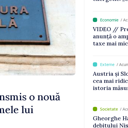
nu vom pute
de avarie”
/ A
VIDEO // Pre
anunță o amp
taxe mai mic
mai mari pen
jocurile de 
/ Acu
Austria și Sl
cea mai ridi
istoria măsu
ansmis o nouă
ele lui
/ A
Gheorghe Ha
debitului Nis