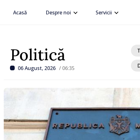
Acasă
Despre noi
Servicii
Politică
D
06 August, 2026
/ 06:35
/ Acum 8 ore
„Îmi asum mandatul până
voi schimba miniștrii ca
livrează rezultate”, decl