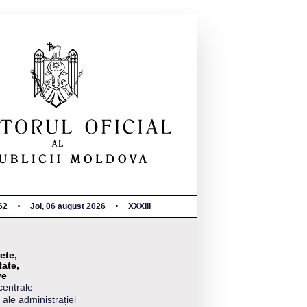
62
Joi, 06 august 2026
XXXIII
ete,
tate,
ve
centrale
 ale administrației