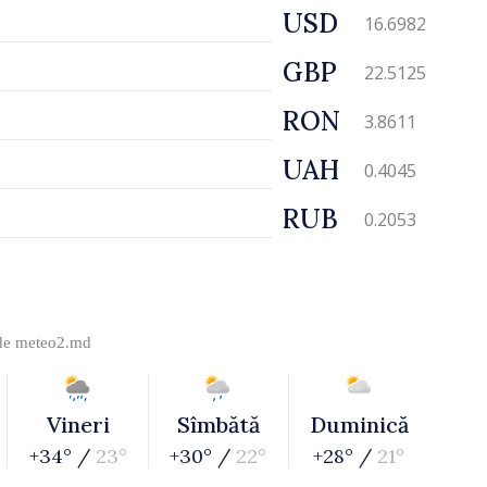
USD
16.6982
GBP
22.5125
RON
3.8611
UAH
0.4045
RUB
0.2053
 de
meteo2.md
Vineri
Sîmbătă
Duminică
+34° /
23°
+30° /
22°
+28° /
21°