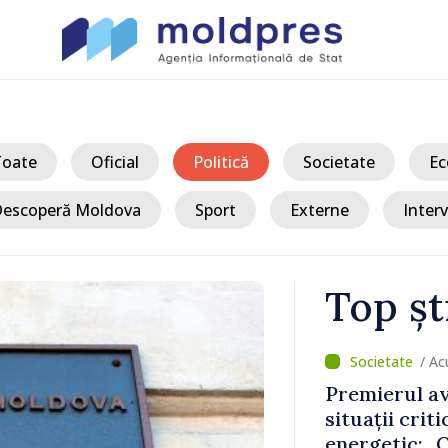
Toate
Oficial
Politică
Societate
Ec
escoperă Moldova
Sport
Externe
Interv
Top șt
/ Ac
 în 2029 și
Premierul av
re nu
situații crit
ară
energetic: „