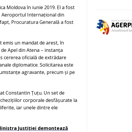
ca Moldova în iunie 2019. El a fost
pe Aeroportul Internațional din
 fapt, Procuratura Generală a fost
ost emis un mandat de arest, în
 de Apel din Atena – instanța
s cererea oficială de extrădare
 canale diplomatice. Solicitarea este
rcumstanțe agravante, precum și pe
utat Constantin Țuțu. Un set de
chezițiilor corporale desfășurate la
iferite, iar unele dintre ele
 Ministra Justiției demontează