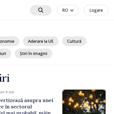
RO
Logare
onomie
Aderare la UE
Cultură
iuri
Știri în imagini
iri
um 9 ore
ertizează asupra unei
ice în sectorul
Cel mai probabil, mâine