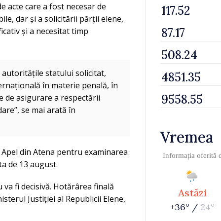
de acte care a fost necesar de
e, dar și a solicitării părții elene,
cativ și a necesitat timp
toritățile statului solicitat,
ernațională în materie penală, în
ile de asigurare a respectării
are”, se mai arată în
Vremea
de Apel din Atena pentru examinarea
Informația oferită
ta de 13 august.
va fi decisivă. Hotărârea finală
Astăzi
sterul Justiției al Republicii Elene,
+36° /
24°