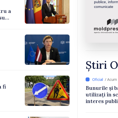
publice, inform
comunicate
tru a
su
Știri O
/ Acum 
 fi
Bunurile și b
utilizați în s
interes publ