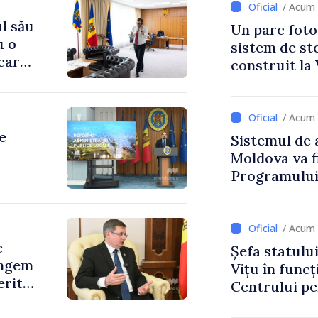
/ Acum 
l său
Un parc foto
u o
sistem de st
 care
construit la 
/ Acum 
e
Sistemul de 
Moldova va f
Programului
ive și
Strategiei N
/ Acum 
e
Șefa statulu
ingem
Vițu în funcț
erită
Centrului p
Strategică ș