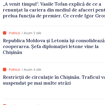
„A venit timpul”. Vasile Tofan explică de ce a
renunțat la cariera din mediul de afaceri pen
prelua funcția de premier. Ce crede Igor Gro
despre noul șef al Guvernului
/ Acum 3 zile
Republica Moldova și Letonia își consolidează
cooperarea. Șefa diplomației letone vine la
Chișinău
/ Acum 4 zile
Restricții de circulație în Chișinău. Traficul va
suspendat pe mai multe străzi