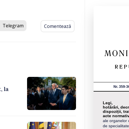
Telegram
Comentează
Nr. 359-3
, la
Legi,
hotărâri, decr
dispoziții, tra
acte normati
ale organelor 
de specialitate