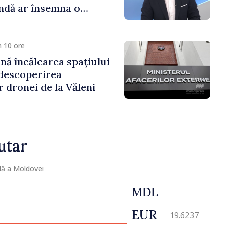
ndă ar însemna o
naturală”
 10 ore
ă încălcarea spațiului
descoperirea
 dronei de la Văleni
utar
lă a Moldovei
MDL
EUR
19.6237