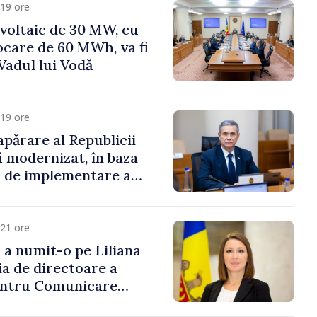
19 ore
voltaic de 30 MW, cu
ocare de 60 MWh, va fi
Vadul lui Vodă
19 ore
apărare al Republicii
i modernizat, în baza
 de implementare a
aționale de Apărare
21 ore
i a numit-o pe Liliana
ia de directoare a
entru Comunicare
i Contracarare a