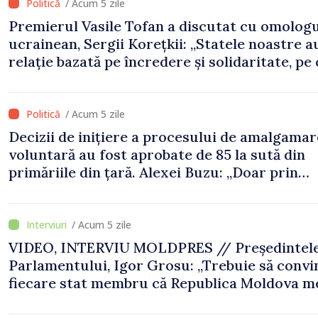
/ Acum 5 zile
Premierul Vasile Tofan a discutat cu omologu
ucrainean, Sergii Korețkii: „Statele noastre a
relație bazată pe încredere și solidaritate, pe
vrem să o transformăm în proiecte concrete”
/ Acum 5 zile
Decizii de inițiere a procesului de amalgamar
voluntară au fost aprobate de 85 la sută din
primăriile din țară. Alexei Buzu: „Doar prin
primării puternice putem oferi servicii calitat
infrastructură modernizată”
/ Acum 5 zile
VIDEO, INTERVIU MOLDPRES // Președintel
Parlamentului, Igor Grosu: „Trebuie să conv
fiecare stat membru că Republica Moldova m
să fie în Uniunea Europeană”