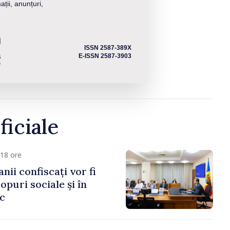
ații, anunțuri,
ISSN 2587-389X
E-ISSN 2587-3903
ficiale
18 ore
anii confiscați vor fi
copuri sociale și în
ic