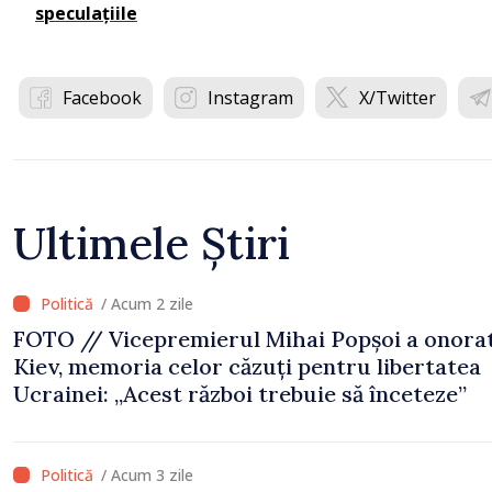
speculațiile
Facebook
Instagram
X/Twitter
Ultimele Știri
/ Acum 2 zile
FOTO // Vicepremierul Mihai Popșoi a onorat
Kiev, memoria celor căzuți pentru libertatea
Ucrainei: „Acest război trebuie să înceteze”
/ Acum 3 zile