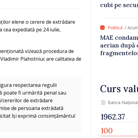
cubi pe secu
„catastrofă 
ăților elene o cerere de extrădare
/ Acum
a cea expediată pe 24 iulie,
MAE condamn
aerian după 
 menționată vizează procedura de
fragmentelor
 Vladimir Plahotniuc are calitatea de
igura respectarea regulii
Curs val
ată poate fi urmărită penal sau
i/cererilor de extrădare
Banca Naționa
omise de persoana extrădată
licitat își exprimă consimțământul