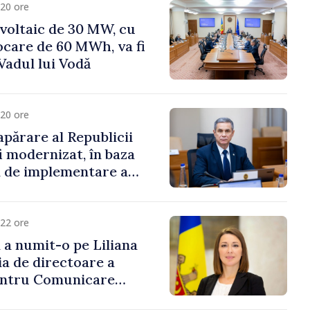
20 ore
voltaic de 30 MW, cu
ocare de 60 MWh, va fi
Vadul lui Vodă
20 ore
apărare al Republicii
i modernizat, în baza
 de implementare a
aționale de Apărare
22 ore
i a numit-o pe Liliana
ia de directoare a
entru Comunicare
i Contracarare a