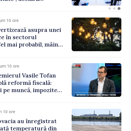
sile Tofan
cum 10 ore
ertizează asupra unei
ice în sectorul
Cel mai probabil, mâine
a cumpăra nici curent
cum 10 ore
mierul Vasile Tofan
lă reformă fiscală:
i pe muncă, impozite
tru bănci, tutun și
noroc
m 10 ore
ovacia au înregistrat
cată temperatură din