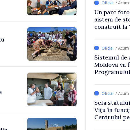
/ Acum 
Un parc foto
sistem de st
construit la 
au
/ Acum 
Sistemul de 
Moldova va f
Programului
Strategiei N
a
/ Acum 
Șefa statulu
Vițu în funcț
Centrului p
Strategică ș