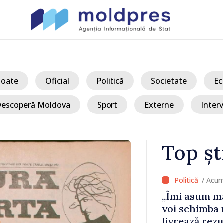
Toate
Oficial
Politică
Societate
Ec
escoperă Moldova
Sport
Externe
Interv
Top șt
/ Acum
ile Tofan
„Îmi asum ma
ijini
voi schimba 
livrează rezu