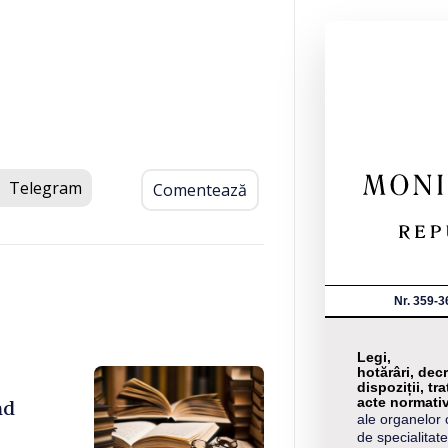
Telegram
Comentează
Nr. 359-3
Legi,
hotărâri, decr
dispoziții, tra
acte normati
nd
ale organelor 
de specialitate