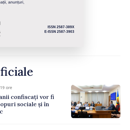
ații, anunțuri,
ISSN 2587-389X
E-ISSN 2587-3903
ficiale
19 ore
anii confiscați vor fi
copuri sociale și în
ic