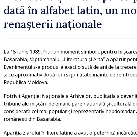
dată în alfabet latin, un 
renașterii naționale
La 15 iunie 1989, într-un moment simbolic pentru mișcare
Basarabia, săptămânalul „Literatura și Arta” a apărut pentr
Evenimentul s-a produs la exact o sută de ani de la trecere
și cu aproximativ două luni și jumătate înainte de reintroduc
Republica Moldova.
Potrivit Agenției Naționale a Arhivelor, publicația a deven
tribune ale mișcării de emancipare națională și culturală d
considerată cel mai popular și reprezentativ hebdomadar al
românești din Basarabia.
Apariția ziarului în litere latine a avut o puternică încărcă