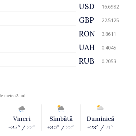
USD
16.6982
GBP
22.5125
RON
3.8611
UAH
0.4045
RUB
0.2053
 de
meteo2.md
Vineri
Sîmbătă
Duminică
+35° /
22°
+30° /
22°
+28° /
21°