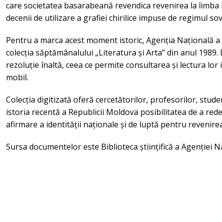
care societatea basarabeană revendica revenirea la limba r
decenii de utilizare a grafiei chirilice impuse de regimul sovi
Pentru a marca acest moment istoric, Agenția Națională a A
colecția săptămânalului „Literatura și Arta” din anul 1989
rezoluție înaltă, ceea ce permite consultarea și lectura lor
mobil.
Colecția digitizată oferă cercetătorilor, profesorilor, studen
istoria recentă a Republicii Moldova posibilitatea de a re
afirmare a identității naționale și de luptă pentru revenirea
Sursa documentelor este Biblioteca științifică a Agenției N