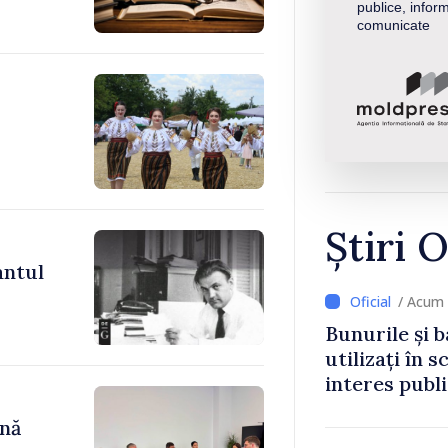
publice, inform
comunicate
Știri O
antul
/ Acum 
Bunurile și b
utilizați în s
interes publ
ână