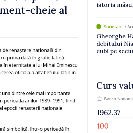
istoria măsu
moment-cheie al
/ A
Gheorghe Ha
debitului Nis
a de renaștere națională din
cubi pe secu
u prima dată în grafie latină.
„catastrofă 
a în eternitate a lui Mihai Eminescu
erea oficială a alfabetului latin în
Curs val
it una dintre cele mai importante
Banca Naționa
in perioada anilor 1989–1991, fiind
 epocii renașterii naționale
tură simbolică, într-o perioadă în