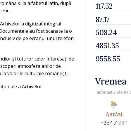
omână și la alfabetul latin, după
etic.
rhivelor a digitizat integral
. Documentele au fost scanate la o
 inclusiv de pe ecranul unui telefon
ților și tuturor celor interesați de
descoperi atmosfera anilor de
 la valorile culturale românești.
Vremea
aționale a Arhivelor.
Informația oferită
Astăzi
+35° /
24°