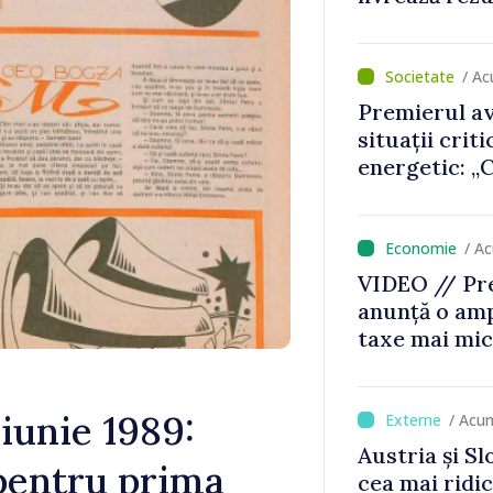
premierul Va
/ A
Premierul av
situații crit
energetic: „
nu vom pute
de avarie”
/ A
VIDEO // Pre
anunță o amp
taxe mai mic
mai mari pen
jocurile de 
iunie 1989:
/ Acu
Austria și Sl
 pentru prima
cea mai ridi