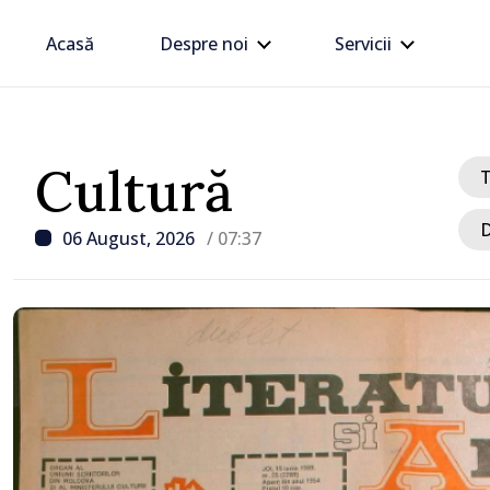
Acasă
Despre noi
Servicii
Cultură
D
06 August, 2026
/ 07:37
/ Acum 9 ore
Criza carburanților: Vas
anunță că România va spr
Republica Moldova