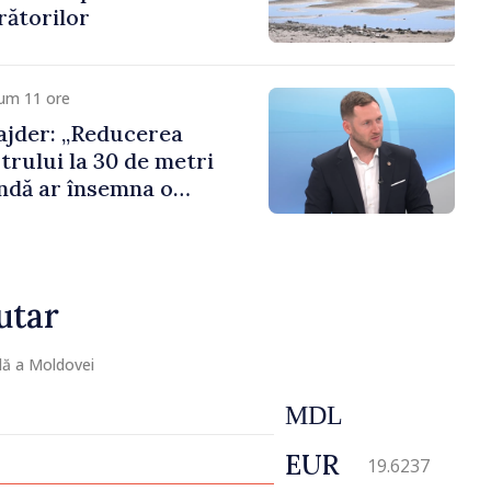
rătorilor
cum 11 ore
jder: „Reducerea
trului la 30 de metri
ndă ar însemna o
naturală”
utar
lă a Moldovei
MDL
EUR
19.6237