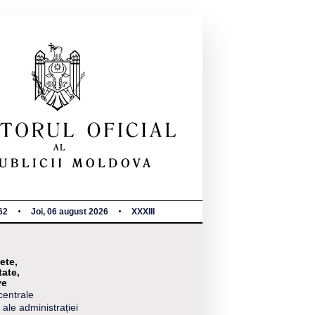
62
Joi, 06 august 2026
XXXIII
ete,
tate,
ve
centrale
 ale administrației