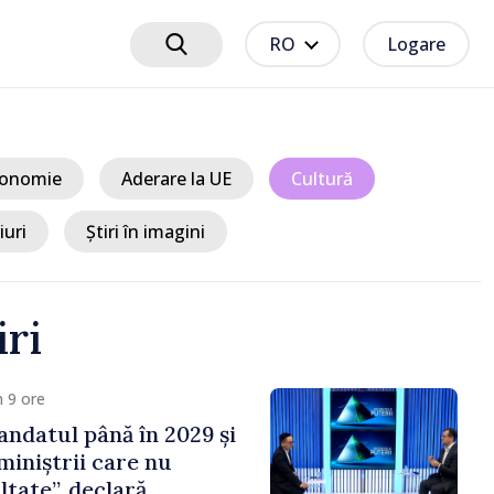
RO
Logare
onomie
Aderare la UE
Cultură
iuri
Știri în imagini
iri
 9 ore
ndatul până în 2029 și
miniștrii care nu
ltate”, declară