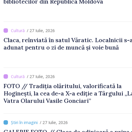
bibliotecilor din Republica Moldova
/ 27 Iulie, 2026
Claca, reînviată în satul Văratic. Localnicii s-
adunat pentru o zi de muncă și voie bună
/ 27 Iulie, 2026
FOTO // Tradiția olăritului, valorificată la
Hoginești, la cea de-a X-a ediție a Târgului „L
Vatra Olarului Vasile Gonciari”
/ 27 Iulie, 2026
GALERIE FOTO // Claca de odinioară a prins din