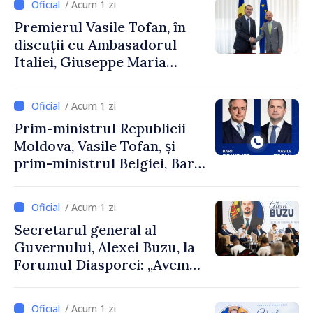
/ Acum 1 zi
Premierul Vasile Tofan, în
discuții cu Ambasadorul
Italiei, Giuseppe Maria
Perricone
/ Acum 1 zi
Prim-ministrul Republicii
Moldova, Vasile Tofan, și
prim-ministrul Belgiei, Bart
De Wever, au discutat
despre parcursul european
/ Acum 1 zi
al Republicii Moldova.
Secretarul general al
Guvernului, Alexei Buzu, la
Forumul Diasporei: „Avem
nevoie de fiecare dintre
dumneavoastră pentru a
/ Acum 1 zi