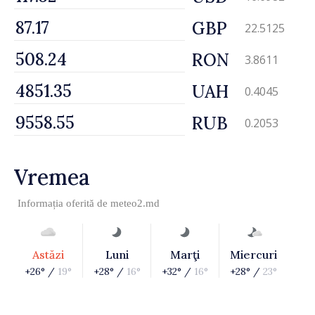
GBP
22.5125
RON
3.8611
UAH
0.4045
RUB
0.2053
Vremea
Informația oferită de
meteo2.md
Astăzi
Luni
Marţi
Miercuri
+26° /
19°
+28° /
16°
+32° /
16°
+28° /
23°