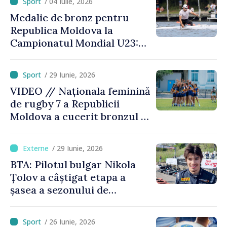
/ 04 Iulie, 2026
Medalie de bronz pentru
Republica Moldova la
Campionatul Mondial U23:
canoistul Mihai Chihaia a
urcat pe podium
/ 29 Iunie, 2026
VIDEO // Naționala feminină
de rugby 7 a Republicii
Moldova a cucerit bronzul la
Campionatul European
Divizia Trophy
/ 29 Iunie, 2026
BTA: Pilotul bulgar Nikola
Țolov a câștigat etapa a
șasea a sezonului de
Formula 2 din Austria
/ 26 Iunie, 2026