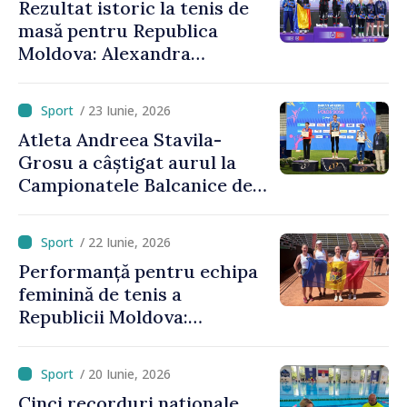
Rezultat istoric la tenis de
masă pentru Republica
Moldova: Alexandra
Chiriacova a cucerit medalia
de bronz la Campionatele
/ 23 Iunie, 2026
Europene
Atleta Andreea Stavila-
Grosu a câștigat aurul la
Campionatele Balcanice de
atletism
/ 22 Iunie, 2026
Performanță pentru echipa
feminină de tenis a
Republicii Moldova:
calificare spectaculoasă
după o pauză de 25 de ani
/ 20 Iunie, 2026
Cinci recorduri naționale