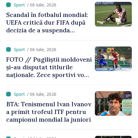
/ 06 Iulie, 2026
Scandal în fotbalul mondial:
UEFA critică dur FIFA după
decizia de a suspenda
cartonașul roșu primit de
americanul Folarin Balogun
/ 06 Iulie, 2026
FOTO // Pugiliștii moldoveni
și-au disputat titlurile
naționale. Zece sportivi vor
merge la Europene
/ 06 Iulie, 2026
BTA: Tenismenul Ivan Ivanov
a primit trofeul ITF pentru
campionul mondial la juniori