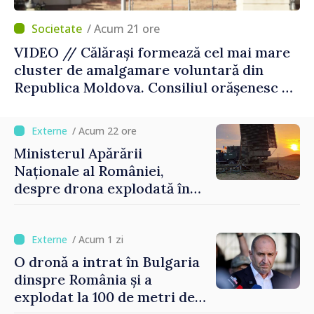
/ Acum 21 ore
VIDEO // Călărași formează cel mai mare
cluster de amalgamare voluntară din
Republica Moldova. Consiliul orășenesc a
aprobat decizia finală
/ Acum 22 ore
Ministerul Apărării
Naționale al României,
despre drona explodată în
Bulgaria: „Radarele noastre
nu au detectat niciun
vehicul aerian”
/ Acum 1 zi
O dronă a intrat în Bulgaria
dinspre România și a
explodat la 100 de metri de