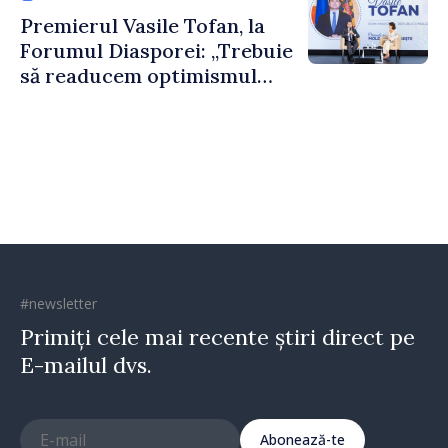
construi comunități mai
Premierul Vasile Tofan, la
puternice”
Forumul Diasporei: „Trebuie
să readucem optimismul
oamenilor și încrederea că
Republica Moldova merge în
direcția corectă”
#newsletter
Primiți cele mai recente știri direct pe
E-mailul dvs.
Abonează-te