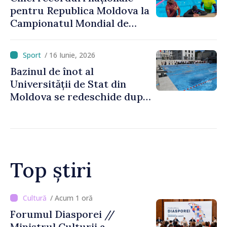
pentru Republica Moldova la
Campionatul Mondial de
scufundări în bazin închis
/ 16 Iunie, 2026
Bazinul de înot al
Universității de Stat din
Moldova se redeschide după
renovare
Top știri
/ Acum 8 minute
UPDATE // Explozie la
Crocmaz, Ștefan Vodă.