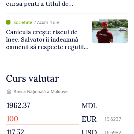
cursa pentru titlul de
„Capitală Europeană a
Culturii 2033”
/ Acum 4 ore
Canicula crește riscul de
înec. Salvatorii îndeamnă
oamenii să respecte regulile
de siguranță la scăldat
Curs valutar
Banca Națională a Moldovei
MDL
EUR
19.6237
USD
16.6982