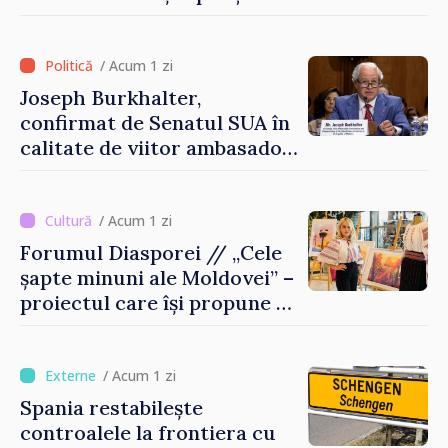
între Marea Britanie și
Republica Moldova
/ Acum 1 zi
Joseph Burkhalter,
confirmat de Senatul SUA în
calitate de viitor ambasador
în Republica Moldova
/ Acum 1 zi
Forumul Diasporei // „Cele
șapte minuni ale Moldovei” –
proiectul care își propune să
apropie copiii din diaspora
de țara de origine
/ Acum 1 zi
Spania restabilește
controalele la frontiera cu