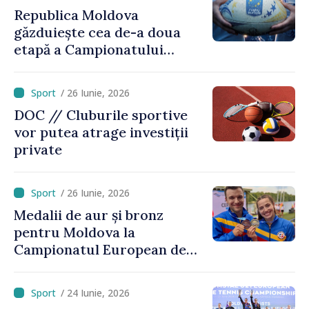
Republica Moldova
găzduiește cea de-a doua
etapă a Campionatului
European de rugby
/ 26 Iunie, 2026
DOC // Cluburile sportive
vor putea atrage investiții
private
/ 26 Iunie, 2026
Medalii de aur și bronz
pentru Moldova la
Campionatul European de
kaiac-canoe: Daniela Cociu a
devenit campioană
/ 24 Iunie, 2026
europeană