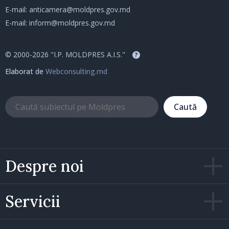
E-mail:
anticamera@moldpres.gov.md
E-mail:
inform@moldpres.gov.md
© 2000-2026 "I.P. MOLDPRES A.I.S."
?
Elaborat de
Webconsulting.md
Caută
Despre noi
Servicii