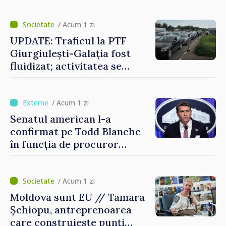
graniță
/ Acum 1 zi
UPDATE: Traficul la PTF
Giurgiulești-Galația fost
fluidizat; activitatea se
desfășoară în condiții
normale
/ Acum 1 zi
Senatul american l-a
confirmat pe Todd Blanche
în funcția de procuror
general al Statelor Unite
/ Acum 1 zi
Moldova sunt EU // Tamara
Șchiopu, antreprenoarea
care construiește punți