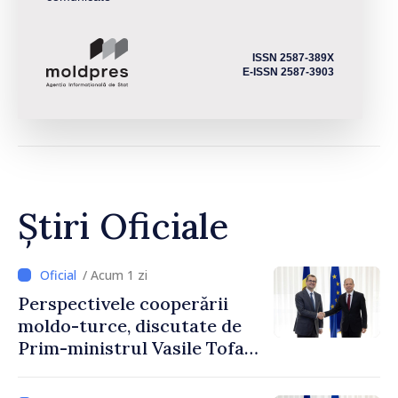
ISSN 2587-389X
E-ISSN 2587-3903
Știri Oficiale
/ Acum 1 zi
Perspectivele cooperării
moldo-turce, discutate de
Prim-ministrul Vasile Tofan
și Ambasadorul Turciei,
Uygar Mustafa Sertel