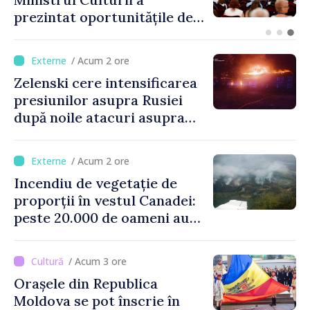
Fragmente ale unei drone de
luptă depistate la fața
locului
/ Acum 2 ore
Zelenski cere intensificarea
presiunilor asupra Rusiei
după noile atacuri asupra
Ucrainei
/ Acum 2 ore
Incendiu de vegetație de
proporții în vestul Canadei:
peste 20.000 de oameni au
fost evacuați
/ Acum 3 ore
Orașele din Republica
Moldova se pot înscrie în